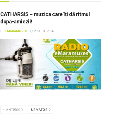
CATHARSIS – muzica care îți dă ritmul
după-amiezii!
DE
EMARAMUREȘ
29 IULIE 2026
ANTERIOR
URMATOR