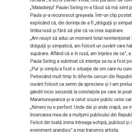
„’Maladiețul’ Paulei Seling m-a făcut să mă simt pen
Paula și-a recunoscut greșeala. Într-un clip posta
explicând că, din dorinţa de a fi „drăguţă şi simpa
limba rusă şi fără să ştie că va crea supărare.
„Am reuşit să aduc un moment total neintenţionat î
drăguţă şi simpatică, am folosit un cuvânt care ha
supărare. Aflând că e în rusă, am înţeles de ce”, a
Paula Seling a subliniat că intenţia sa nu a fost po
„Pur şi simplu a fost o situaţie de om care nu cuno
Petrecând mult timp în diferite cercuri din Republ
cuvânt folosit ca semn de apreciere şi l-am prelu
gândit nicio secundă la conotaţiile pe care le poa
Maramureșeanca şi-a cerut scuze public celor care 
„Nimeni nu e perfect. Unde dai şi unde crapă, se 
încercarea mea de a mulţumi publicului din Republ
Felicit din toată inima întreaga echipă, publicul şi
eveniment grandios” a mai transmis artista.