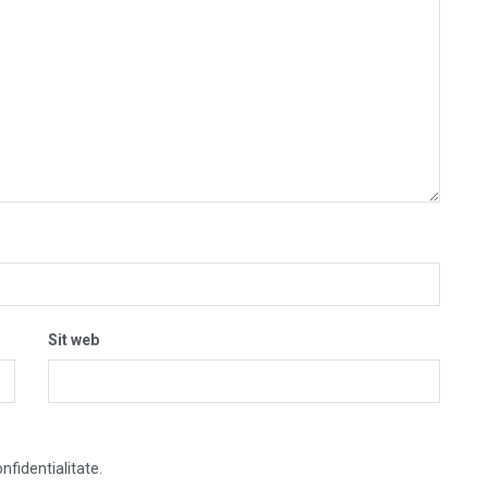
Sit web
nfidentialitate.