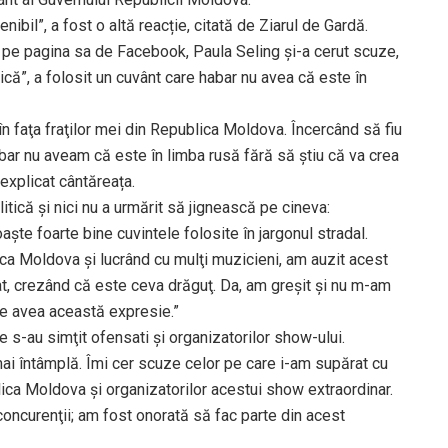
ibil”, a fost o altă reacție, citată de Ziarul de Gardă.
t pe pagina sa de Facebook, Paula Seling şi-a cerut scuze,
tică”, a folosit un cuvânt care habar nu avea că este în
n faţa fraţilor mei din Republica Moldova. Încercând să fiu
bar nu aveam că este în limba rusă fără să ştiu că va crea
 explicat cântăreața.
litică şi nici nu a urmărit să jignească pe cineva:
aşte foarte bine cuvintele folosite în jargonul stradal.
ica Moldova şi lucrând cu mulţi muzicieni, am auzit acest
at, crezând că este ceva drăguţ. Da, am greşit şi nu m-am
te avea această expresie.”
s-au simţit ofensati şi organizatorilor show-ului.
mai întâmplă. Îmi cer scuze celor pe care i-am supărat cu
ica Moldova şi organizatorilor acestui show extraordinar.
 concurenţii; am fost onorată să fac parte din acest