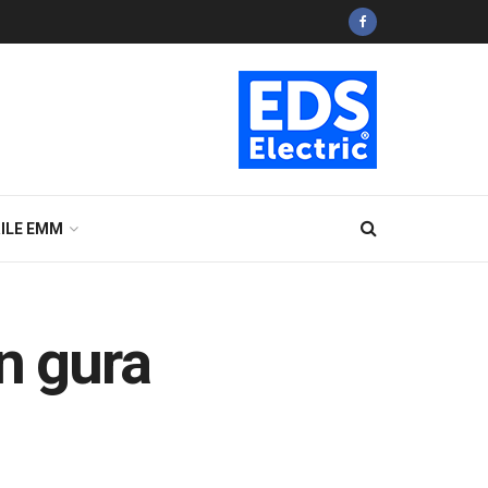
ILE EMM
în gura