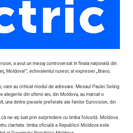
sion, a avut un mesaj controversat în finala naţională din
eţ, Moldova!”, echivalentul rusesc al expresiei „Bravo,
i, care au criticat modul de adresare. Mesaul Paulei Seling
re alegerile din ultimii ani, din Moldova, au marcat o
t, una dintre piesele preferate ale fanilor Eurovision, din
că ne-aţi luat prin surprindere cu limba folosită. Moldova
ntru claritate: limba oficială a Republicii Moldova este
ânt al Guvernului Republicii Moldova.