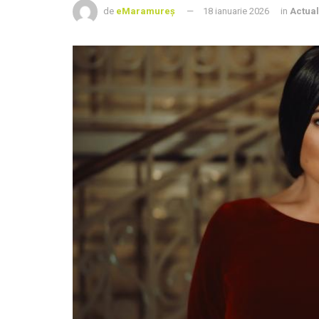
de
eMaramureș
18 ianuarie 2026
in
Actual