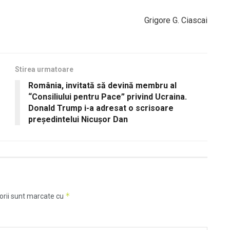
Grigore G. Ciascai
Stirea urmatoare
România, invitată să devină membru al
“Consiliului pentru Pace” privind Ucraina.
Donald Trump i-a adresat o scrisoare
preşedintelui Nicuşor Dan
*
orii sunt marcate cu