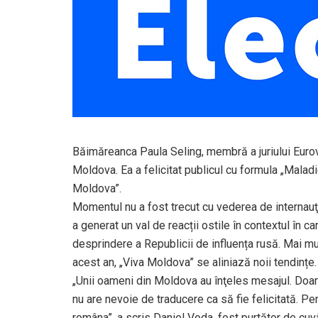
Băimăreanca Paula Seling, membră a juriului Eurovi
Moldova. Ea a felicitat publicul cu formula „Maladi
Moldova”.
Momentul nu a fost trecut cu vederea de internauţ
a generat un val de reacții ostile în contextul în ca
desprindere a Republicii de influența rusă. Mai mul
acest an, „Viva Moldova” se aliniază noii tendințe.
„Unii oameni din Moldova au înţeles mesajul. Doar 
nu are nevoie de traducere ca să fie felicitată. Pe
româna”, a scris Daniel Voda, fost purtător de cuv