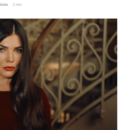
itate
2 min