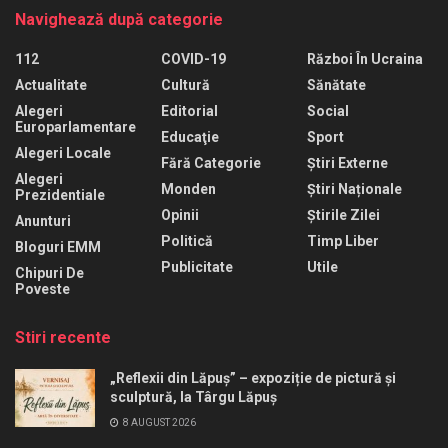
Navighează după categorie
112
COVID-19
Război În Ucraina
Actualitate
Cultură
Sănătate
Alegeri
Editorial
Social
Europarlamentare
Educaţie
Sport
Alegeri Locale
Fără Categorie
Știri Externe
Alegeri
Monden
Știri Naționale
Prezidentiale
Opinii
Știrile Zilei
Anunturi
Politică
Timp Liber
Bloguri EMM
Publicitate
Utile
Chipuri De
Poveste
Stiri recente
„Reflexii din Lăpuș” – expoziție de pictură și
sculptură, la Târgu Lăpuș
8 AUGUST 2026