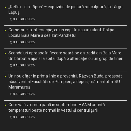
„Reflexii din Lăpuș” – expoziție de pictură și sculptură, la Târgu
Lăpuș
8 AUGUST 2026
Cerșetorie la intersecție, cu un copil în scaun rulant. Poliția
Locală Baia Mare a sesizat Parchetul
8 AUGUST 2026
Scandaluri aproape în fiecare seară pe o stradă din Baia Mare.
Un bărbat a ajuns la spital după o altercație cu un grup de tineri
8 AUGUST 2026
Un nou ofițer în prima linie a prevenirii. Răzvan Buda, proaspăt
absolvent al Facultății de Pompieri, a depus jurământul la ISU
Maramureș
8 AUGUST 2026
Cum va fi vremea până în septembrie – ANM anunță
temperaturi peste normal în vestul și centrul țării
8 AUGUST 2026