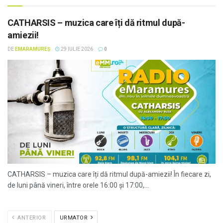
CATHARSIS – muzica care îți dă ritmul după-
amiezii!
DE
EMARAMUREȘ
29 IULIE 2026
0
CATHARSIS – muzica care îți dă ritmul după-amiezii! În fiecare zi,
de luni până vineri, între orele 16:00 și 17:00,...
ANTERIOR
URMATOR