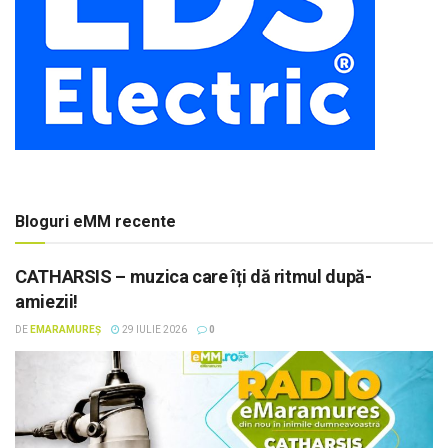
Bloguri eMM recente
CATHARSIS – muzica care îți dă ritmul după-
amiezii!
DE
EMARAMUREȘ
29 IULIE 2026
0