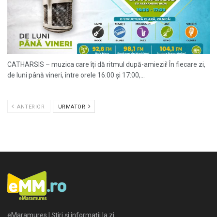
CATHARSIS – muzica care îți dă ritmul după-amiezii! În fiecare zi,
de luni până vineri, între orele 16:00 și 17:00,...
ANTERIOR
URMATOR
eMaramures | Știri și informații la zi