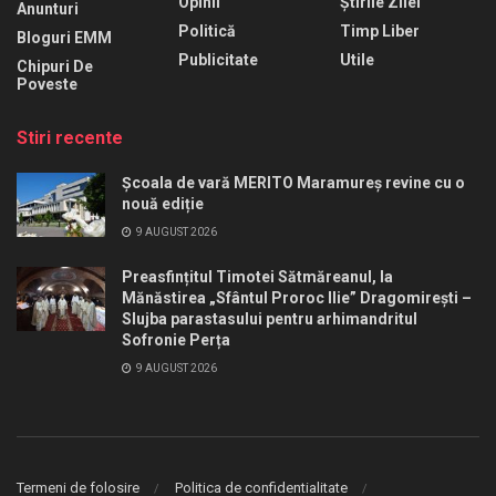
Opinii
Știrile Zilei
Anunturi
Politică
Timp Liber
Bloguri EMM
Publicitate
Utile
Chipuri De
Poveste
Stiri recente
Școala de vară MERITO Maramureș revine cu o
nouă ediție
9 AUGUST 2026
Preasfințitul Timotei Sătmăreanul, la
Mănăstirea „Sfântul Proroc Ilie” Dragomirești –
Slujba parastasului pentru arhimandritul
Sofronie Perța
9 AUGUST 2026
Termeni de folosire
Politica de confidentialitate