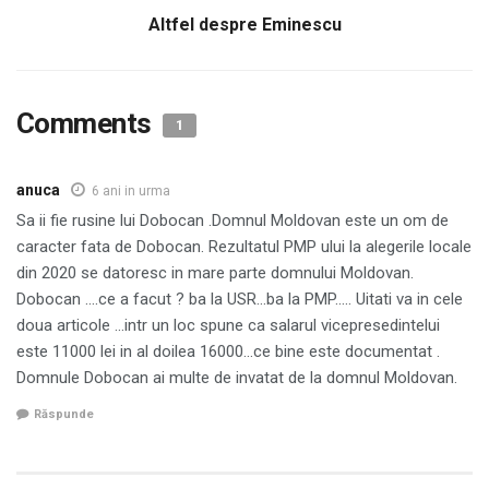
Altfel despre Eminescu
Comments
1
anuca
6 ani in urma
Sa ii fie rusine lui Dobocan .Domnul Moldovan este un om de
caracter fata de Dobocan. Rezultatul PMP ului la alegerile locale
din 2020 se datoresc in mare parte domnului Moldovan.
Dobocan ….ce a facut ? ba la USR…ba la PMP….. Uitati va in cele
doua articole …intr un loc spune ca salarul vicepresedintelui
este 11000 lei in al doilea 16000…ce bine este documentat .
Domnule Dobocan ai multe de invatat de la domnul Moldovan.
Răspunde