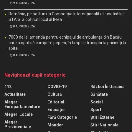
9 AUGUST 2026
România, pe podium la Competiția Internațională a Lunetiștilor.
S.I.A.S. a obținut locul al II-lea
8 AUGUST 2026
7000 de lei amendă pentru echipajul de ambulanță din Bacău
care a oprit să cumpere pepeni, în timp ce transporta pacienți la
spital
8 AUGUST 2026
Navighează după categorie
112
COVID-19
Război În Ucraina
Actualitate
Cultură
Sănătate
Alegeri
Editorial
Social
Europarlamentare
Educaţie
Sport
Alegeri Locale
Fără Categorie
Știri Externe
Alegeri
Monden
Știri Naționale
Prezidentiale