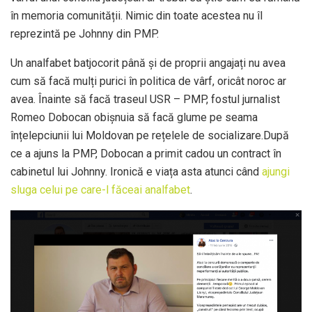
în memoria comunității. Nimic din toate acestea nu îl
reprezintă pe Johnny din PMP.
Un analfabet batjocorit până și de proprii angajați nu avea
cum să facă mulți purici în politica de vârf, oricât noroc ar
avea. Înainte să facă traseul USR – PMP, fostul jurnalist
Romeo Dobocan obișnuia să facă glume pe seama
înțelepciunii lui Moldovan pe rețelele de socializare.După
ce a ajuns la PMP, Dobocan a primit cadou un contract în
cabinetul lui Johnny. Ironică e viața asta atunci când
ajungi
sluga celui pe care-l făceai analfabet
.