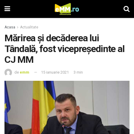
Acasa
Actualitate
Mărirea și decăderea lui
Tândală, fost vicepreședinte al
CJ MM
de
emm
15 ianuarie 2021
3 min