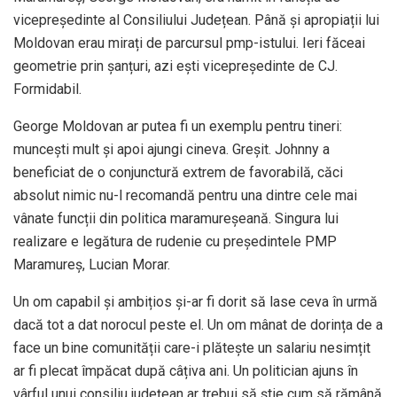
vicepreședinte al Consiliului Județean. Până și apropiații lui
Moldovan erau mirați de parcursul pmp-istului. Ieri făceai
geometrie prin șanțuri, azi ești vicepreședinte de CJ.
Formidabil.
George Moldovan ar putea fi un exemplu pentru tineri:
muncești mult și apoi ajungi cineva. Greșit. Johnny a
beneficiat de o conjunctură extrem de favorabilă, căci
absolut nimic nu-l recomandă pentru una dintre cele mai
vânate funcții din politica maramureșeană. Singura lui
realizare e legătura de rudenie cu președintele PMP
Maramureș, Lucian Morar.
Un om capabil și ambițios și-ar fi dorit să lase ceva în urmă
dacă tot a dat norocul peste el. Un om mânat de dorința de a
face un bine comunității care-i plătește un salariu nesimțit
ar fi plecat împăcat după câțiva ani. Un politician ajuns în
vârful unui consiliu județean ar trebui să știe cum să rămână