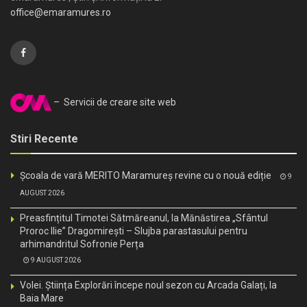
office@emaramures.ro
– Servicii de creare site web
Stiri Recente
Școala de vară MERITO Maramureș revine cu o nouă ediție
9
AUGUST 2026
Preasfințitul Timotei Sătmăreanul, la Mănăstirea „Sfântul
Proroc Ilie” Dragomirești – Slujba parastasului pentru
arhimandritul Sofronie Perța
9 AUGUST 2026
Volei. Știința Explorări începe noul sezon cu Arcada Galați, la
Baia Mare