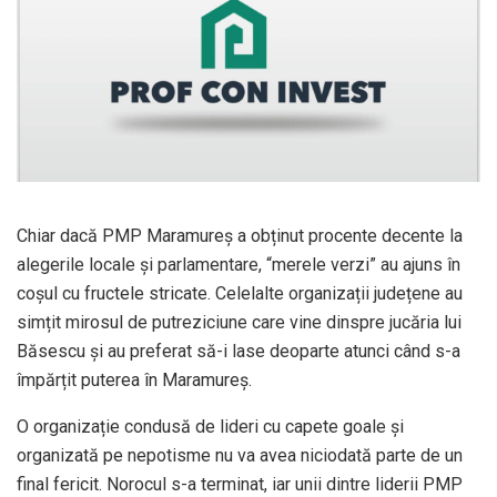
Chiar dacă PMP Maramureș a obținut procente decente la
alegerile locale și parlamentare, “merele verzi” au ajuns în
coșul cu fructele stricate. Celelalte organizații județene au
simțit mirosul de putreziciune care vine dinspre jucăria lui
Băsescu și au preferat să-i lase deoparte atunci când s-a
împărțit puterea în Maramureș.
O organizație condusă de lideri cu capete goale și
organizată pe nepotisme nu va avea niciodată parte de un
final fericit. Norocul s-a terminat, iar unii dintre liderii PMP