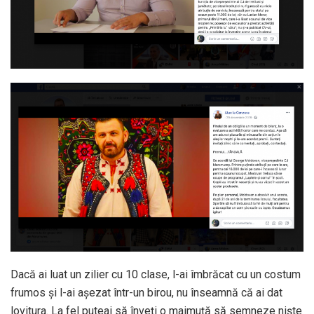
Dacă ai luat un zilier cu 10 clase, l-ai îmbrăcat cu un costum
frumos și l-ai așezat într-un birou, nu înseamnă că ai dat
lovitura. La fel puteai să înveți o maimuță să semneze niște