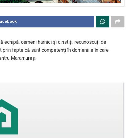
Facebook
echipă, oameni harnici și cinstiți, recunoscuți de
at prin fapte că sunt competenți în domeniile în care
pentru Maramureș: