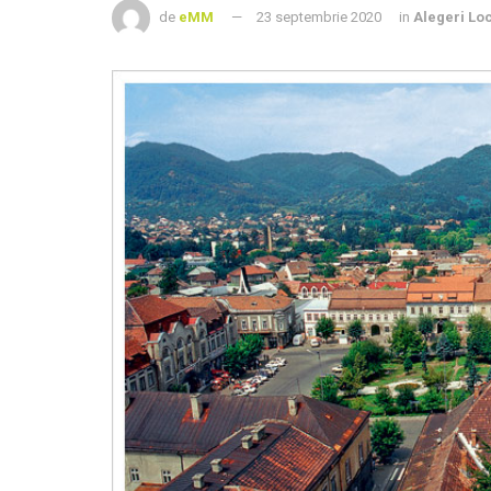
de
eMM
23 septembrie 2020
in
Alegeri Lo