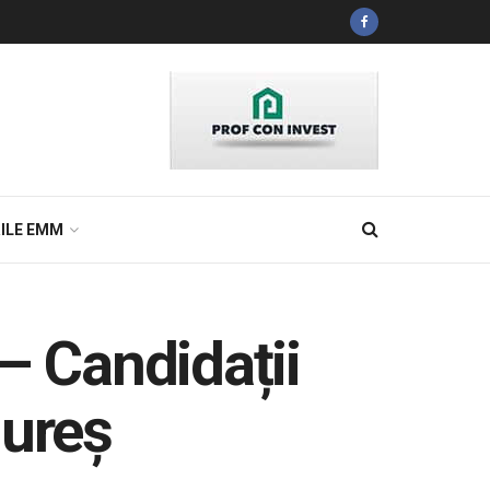
ILE EMM
 Candidații
mureș