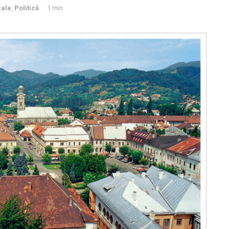
cale
,
Politică
1 min