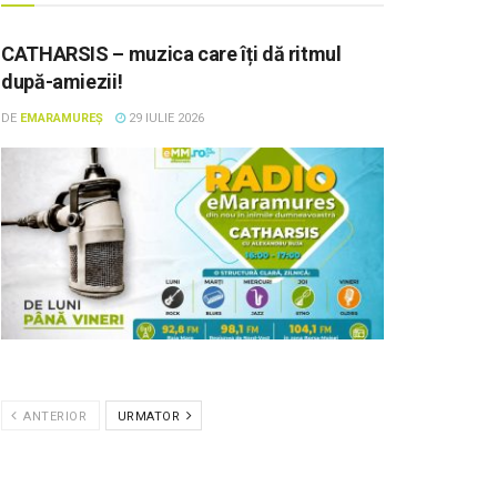
CATHARSIS – muzica care îți dă ritmul
după-amiezii!
DE
EMARAMUREȘ
29 IULIE 2026
ANTERIOR
URMATOR