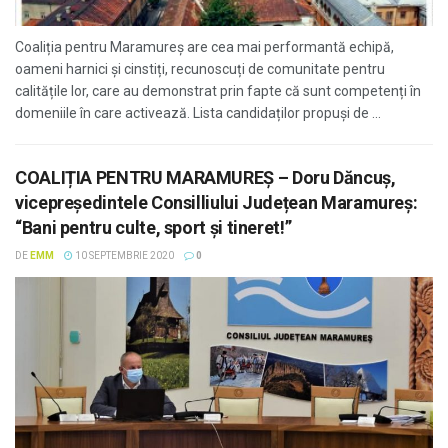
Coaliția pentru Maramureș are cea mai performantă echipă,
oameni harnici și cinstiți, recunoscuți de comunitate pentru
calitățile lor, care au demonstrat prin fapte că sunt competenți în
domeniile în care activează. Lista candidaților propuși de ...
COALIȚIA PENTRU MARAMUREȘ – Doru Dăncuș,
vicepreședintele Consilliului Județean Maramureș:
“Bani pentru culte, sport și tineret!”
DE
EMM
10 SEPTEMBRIE 2020
0