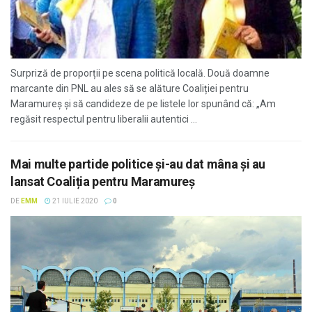
Surpriză de proporții pe scena politică locală. Două doamne
marcante din PNL au ales să se alăture Coaliției pentru
Maramureș și să candideze de pe listele lor spunând că: „Am
regăsit respectul pentru liberalii autentici ...
Mai multe partide politice și-au dat mâna și au
lansat Coaliția pentru Maramureș
DE
EMM
21 IULIE 2020
0