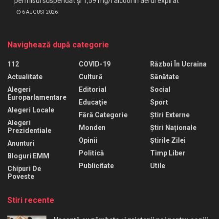
permisul suspendat și 1,59 mg/l alcool în aerul expirat
6 AUGUST 2026
Navighează după categorie
112
COVID-19
Război În Ucraina
Actualitate
Cultură
Sănătate
Alegeri
Editorial
Social
Europarlamentare
Educaţie
Sport
Alegeri Locale
Fără Categorie
Știri Externe
Alegeri
Monden
Știri Naționale
Prezidentiale
Opinii
Știrile Zilei
Anunturi
Politică
Timp Liber
Bloguri EMM
Publicitate
Utile
Chipuri De
Poveste
Stiri recente