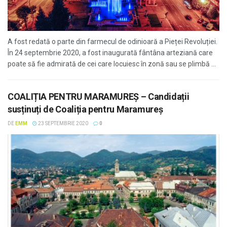
A fost redată o parte din farmecul de odinioară a Pieței Revoluției.
În 24 septembrie 2020, a fost inaugurată fântâna arteziană care
poate să fie admirată de cei care locuiesc în zonă sau se plimbă ...
COALIȚIA PENTRU MARAMUREȘ – Candidații
susținuți de Coaliția pentru Maramureș
DE
EMM
23 SEPTEMBRIE 2020
0