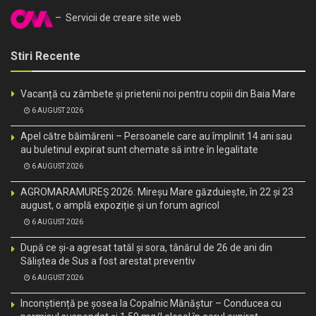
– Servicii de creare site web
Stiri Recente
Vacanță cu zâmbete și prietenii noi pentru copiii din Baia Mare
6 AUGUST 2026
Apel către băimăreni – Persoanele care au împlinit 14 ani sau
au buletinul expirat sunt chemate să intre în legalitate
6 AUGUST 2026
AGROMARAMUREȘ 2026: Mireșu Mare găzduiește, în 22 și 23
august, o amplă expoziție și un forum agricol
6 AUGUST 2026
După ce și-a agresat tatăl și sora, tânărul de 26 de ani din
Săliștea de Sus a fost arestat preventiv
6 AUGUST 2026
Inconștiență pe șosea la Copalnic Mănăștur – Conducea cu