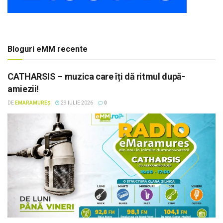
Bloguri eMM recente
CATHARSIS – muzica care îți dă ritmul după-
amiezii!
DE
EMARAMUREȘ
29 IULIE 2026
0