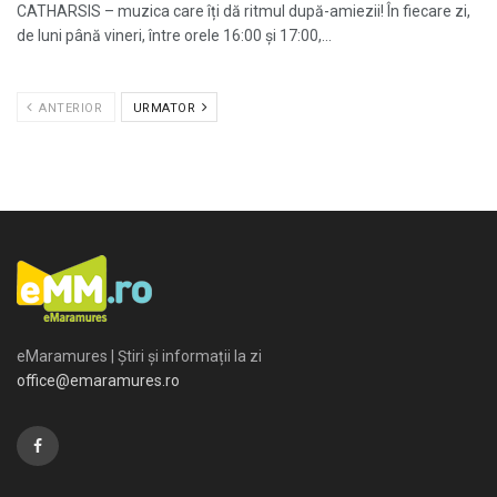
CATHARSIS – muzica care îți dă ritmul după-amiezii! În fiecare zi,
de luni până vineri, între orele 16:00 și 17:00,...
ANTERIOR
URMATOR
eMaramures | Știri și informații la zi
office@emaramures.ro