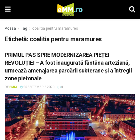
Acasa
Tag
coalitia pentru maramures
Etichetă: coalitia pentru maramures
PRIMUL PAS SPRE MODERNIZAREA PIEȚEI
REVOLUȚIEI – A fost inaugurată fântâna arteziană,
urmează amenajarea parcării subterane și a întregii
zone pietonale
DE
EMM
25 SEPTEMBRIE 2020
0