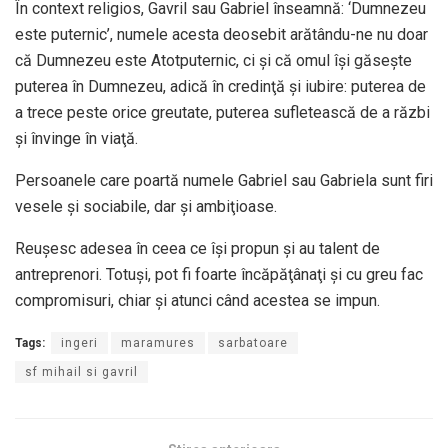
În context religios, Gavril sau Gabriel înseamnă: ‘Dumnezeu
este puternic’, numele acesta deosebit arătându-ne nu doar
că Dumnezeu este Atotputernic, ci şi că omul îşi găseşte
puterea în Dumnezeu, adică în credinţă şi iubire: puterea de
a trece peste orice greutate, puterea sufletească de a răzbi
şi învinge în viaţă.
Persoanele care poartă numele Gabriel sau Gabriela sunt firi
vesele şi sociabile, dar şi ambiţioase.
Reuşesc adesea în ceea ce îşi propun şi au talent de
antreprenori. Totuşi, pot fi foarte încăpăţânaţi şi cu greu fac
compromisuri, chiar şi atunci când acestea se impun.
Tags:
ingeri
maramures
sarbatoare
sf mihail si gavril