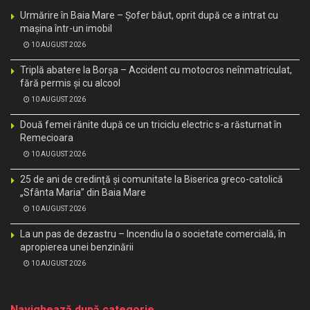
Urmărire în Baia Mare – Șofer băut, oprit după ce a intrat cu
mașina într-un imobil
10 AUGUST 2026
Triplă abatere la Borșa – Accident cu motocros neînmatriculat,
fără permis și cu alcool
10 AUGUST 2026
Două femei rănite după ce un triciclu electric s-a răsturnat în
Remecioara
10 AUGUST 2026
25 de ani de credință și comunitate la Biserica greco-catolică
„Sfânta Maria” din Baia Mare
10 AUGUST 2026
La un pas de dezastru – Incendiu la o societate comercială, în
apropierea unei benzinării
10 AUGUST 2026
Navighează după categorie