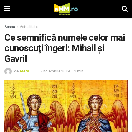
Acasa
Actualitate
Ce semnifică numele celor mai
cunoscuţi îngeri: Mihail şi
Gavril
de
eMM
7 noiembrie 2019
2 min