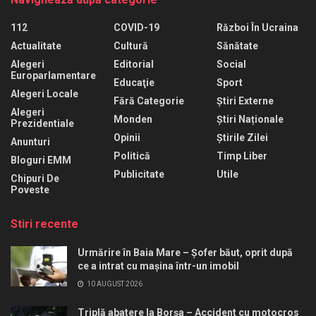
112
COVID-19
Război În Ucraina
Actualitate
Cultură
Sănătate
Alegeri
Editorial
Social
Europarlamentare
Educaţie
Sport
Alegeri Locale
Fără Categorie
Știri Externe
Alegeri
Monden
Știri Naționale
Prezidentiale
Opinii
Știrile Zilei
Anunturi
Politică
Timp Liber
Bloguri EMM
Publicitate
Utile
Chipuri De
Poveste
Stiri recente
Urmărire în Baia Mare – Șofer băut, oprit după
ce a intrat cu mașina într-un imobil
10 AUGUST 2026
Triplă abatere la Borșa – Accident cu motocros