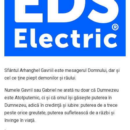
Sfântul Arhanghel Gavriil este mesagerul Domnului, dar şi
cel ce ţine piept demonilor şi răului.
Numele Gavril sau Gabriel ne arată nu doar că Dumnezeu
este Atotputernic, ci şi că omul îşi găseşte puterea în
Dumnezeu, adică în credinţă şi iubire: puterea de a trece
peste orice greutate, puterea sufletească de a răzbi şi
învinge în viaţă.