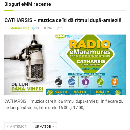
Bloguri eMM recente
CATHARSIS – muzica ce îți dă ritmul după-amiezii!
DE
EMARAMUREȘ
29 IULIE 2026
0
CATHARSIS – muzica care îți dă ritmul după-amiezii! În fiecare zi,
de luni până vineri, între orele 16:00 și 17:00,...
ANTERIOR
URMATOR