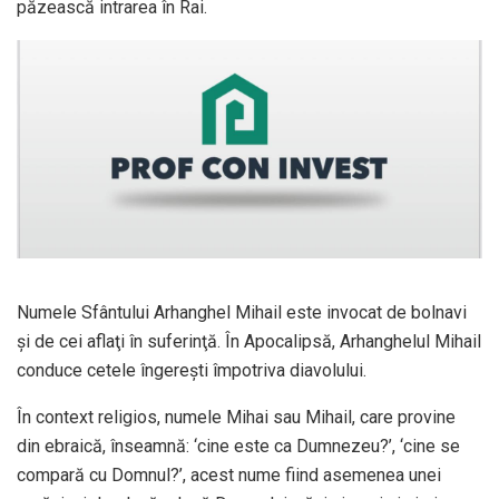
păzească intrarea în Rai.
Numele Sfântului Arhanghel Mihail este invocat de bolnavi
şi de cei aflaţi în suferinţă. În Apocalipsă, Arhanghelul Mihail
conduce cetele îngereşti împotriva diavolului.
În context religios, numele Mihai sau Mihail, care provine
din ebraică, înseamnă: ‘cine este ca Dumnezeu?’, ‘cine se
compară cu Domnul?’, acest nume fiind asemenea unei