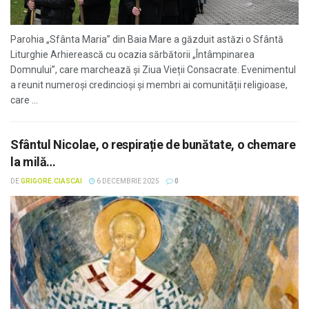
Parohia „Sfânta Maria” din Baia Mare a găzduit astăzi o Sfântă
Liturghie Arhierească cu ocazia sărbătorii „Întâmpinarea
Domnului”, care marchează și Ziua Vieții Consacrate. Evenimentul
a reunit numeroși credincioși și membri ai comunității religioase,
care ...
Sfântul Nicolae, o respirație de bunătate, o chemare
la milă…
DE
GRIGORE.CIASCAI
6 DECEMBRIE 2025
0