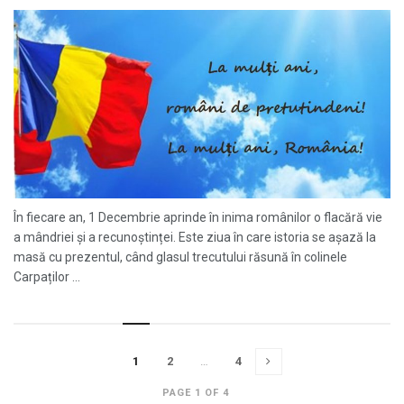
În fiecare an, 1 Decembrie aprinde în inima românilor o flacără vie
a mândriei și a recunoștinței. Este ziua în care istoria se așază la
masă cu prezentul, când glasul trecutului răsună în colinele
Carpaților ...
1
2
…
4
PAGE 1 OF 4