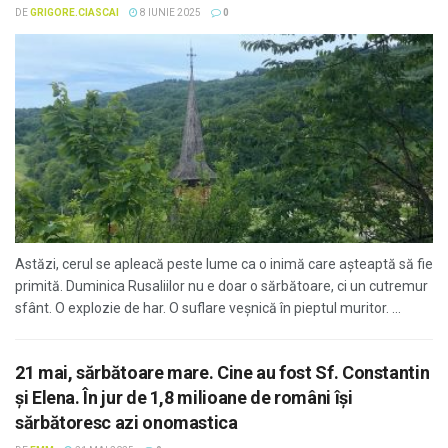
DE
GRIGORE.CIASCAI
8 IUNIE 2025
0
Astăzi, cerul se apleacă peste lume ca o inimă care așteaptă să fie
primită. Duminica Rusaliilor nu e doar o sărbătoare, ci un cutremur
sfânt. O explozie de har. O suflare veșnică în pieptul muritor. ...
21 mai, sărbătoare mare. Cine au fost Sf. Constantin
și Elena. În jur de 1,8 milioane de români îşi
sărbătoresc azi onomastica