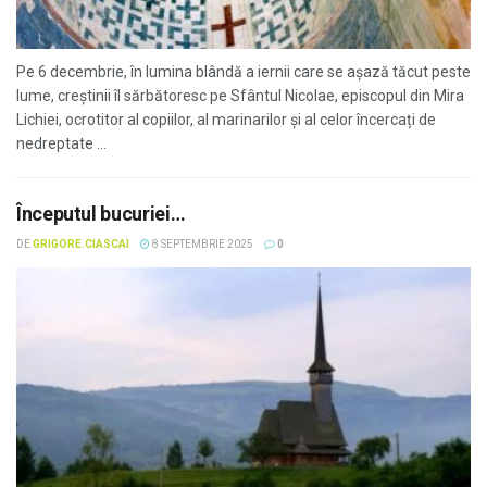
Pe 6 decembrie, în lumina blândă a iernii care se așază tăcut peste
lume, creștinii îl sărbătoresc pe Sfântul Nicolae, episcopul din Mira
Lichiei, ocrotitor al copiilor, al marinarilor și al celor încercați de
nedreptate ...
Începutul bucuriei…
DE
GRIGORE.CIASCAI
8 SEPTEMBRIE 2025
0