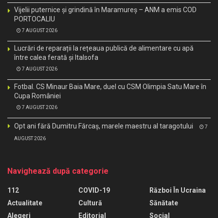
Vijelii puternice și grindină în Maramureș – ANM a emis COD
PORTOCALIU
7 AUGUST 2026
Lucrări de reparații la rețeaua publică de alimentare cu apă
între calea ferată și Italsofa
7 AUGUST 2026
Fotbal. CS Minaur Baia Mare, duel cu CSM Olimpia Satu Mare în
Cupa României
7 AUGUST 2026
Opt ani fără Dumitru Fărcaș, marele maestru al taragotului
7
AUGUST 2026
Navighează după categorie
112
COVID-19
Război În Ucraina
Actualitate
Cultură
Sănătate
Alegeri
Editorial
Social