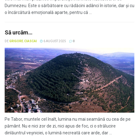
Dumnezeu. Este o sărbătoare cu rădăcini adânci în istorie, dar și cu
o încărcătură emoțională aparte, pentru că ...
Să urcăm…
DE
GRIGORE.CIASCAI
6 AUGUST 2025
0
Pe Tabor, muntele cel înalt, lumina nu mai seamănă cu cea de pe
pământ. Nu e nici zor de zi, nici apus de foc, ci o strălucire
dinlăuntrul veșniciei, o lumină necreată care arde, dar ...