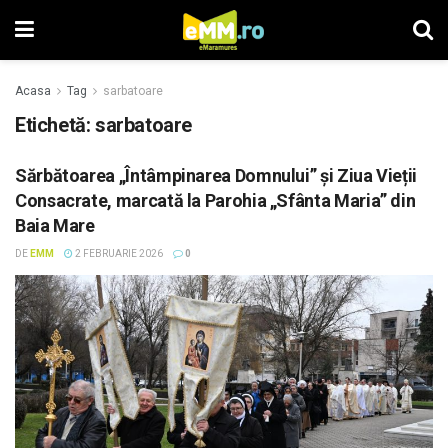
Acasa
Tag
sarbatoare
Etichetă: sarbatoare
Sărbătoarea „Întâmpinarea Domnului” și Ziua Vieții
Consacrate, marcată la Parohia „Sfânta Maria” din
Baia Mare
DE
EMM
2 FEBRUARIE 2026
0