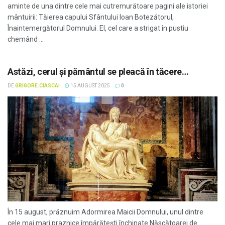
aminte de una dintre cele mai cutremurătoare pagini ale istoriei
mântuirii: Tăierea capului Sfântului Ioan Botezătorul,
Înaintemergătorul Domnului. El, cel care a strigat în pustiu
chemând ...
Astăzi, cerul și pământul se pleacă în tăcere…
DE
GRIGORE.CIASCAI
15 AUGUST 2025
0
În 15 august, prăznuim Adormirea Maicii Domnului, unul dintre
cele mai mari praznice împărătești închinate Născătoarei de