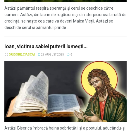
Astăzi pământul respiră speranță și cerul se deschide către
oameni. Astăzi, din lacrimile rugăciunii și din sterpiciunea biruită de
credință, se naște cea care va deveni Maica Vieții. Astăzi se
deschide cerul și pământul prinde ...
Ioan, victima sabiei puterii lumești…
DE
GRIGORE.CIASCAI
29 AUGUST 2025
0
Astăzi Biserica îmbracă haina sobrietății și a postului, aducându-și