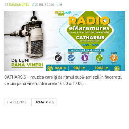
DE
EMARAMUREȘ
29 IULIE 2026
0
CATHARSIS – muzica care îți dă ritmul după-amiezii! În fiecare zi,
de luni până vineri, între orele 16:00 și 17:00,...
ANTERIOR
URMATOR