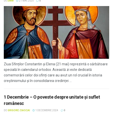
DE
EMM
21 MAI 2025
0
Ziua Sfinților Constantin și Elena (21 mai) reprezintă o sărbătoare
specială în calendarul ortodox. Această zi este dedicată
comemorării celor doi sfinți care au avut un rol crucial în istoria
creștinismului și în consolidarea credinței ...
1 Decembrie – O poveste despre unitate și suflet
românesc
DE
GRIGORE.CIASCAI
1 DECEMBRIE 2024
0