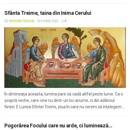
Sfânta Treime, taina din Inima Cerului
DE
GRIGORE.CIASCAI
9 IUNIE 2025
0
În dimineața aceasta, lumina pare să cadă altfel peste lume. Ca o
șoaptă veche, care vine nu dintr-un loc anume, ci din adâncul
ființei. E Lunea Sfintei Treimi, ziua în care nu cerem să înțelegem ...
Pogorârea Focului care nu arde, ci luminează…