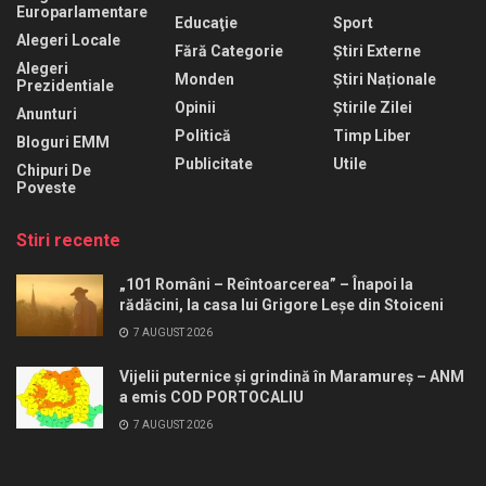
Europarlamentare
Educaţie
Sport
Alegeri Locale
Fără Categorie
Știri Externe
Alegeri
Monden
Știri Naționale
Prezidentiale
Opinii
Știrile Zilei
Anunturi
Politică
Timp Liber
Bloguri EMM
Publicitate
Utile
Chipuri De
Poveste
Stiri recente
„101 Români – Reîntoarcerea” – Înapoi la
rădăcini, la casa lui Grigore Leșe din Stoiceni
7 AUGUST 2026
Vijelii puternice și grindină în Maramureș – ANM
a emis COD PORTOCALIU
7 AUGUST 2026