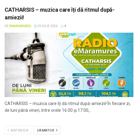
CATHARSIS – muzica care îți dă ritmul după-
amiezii!
DE
EMARAMUREȘ
29 IULIE 2026
0
CATHARSIS – muzica care îți dă ritmul după-amiezii! În fiecare zi,
de luni până vineri, între orele 16:00 și 17:00,...
ANTERIOR
URMATOR