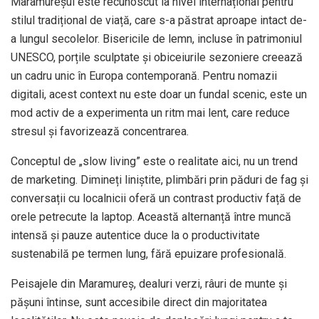
Maramureșul este recunoscut la nivel internațional pentru
stilul tradițional de viață, care s-a păstrat aproape intact de-
a lungul secolelor. Bisericile de lemn, incluse în patrimoniul
UNESCO, porțile sculptate și obiceiurile sezoniere creează
un cadru unic în Europa contemporană. Pentru nomazii
digitali, acest context nu este doar un fundal scenic, este un
mod activ de a experimenta un ritm mai lent, care reduce
stresul și favorizează concentrarea.
Conceptul de „slow living” este o realitate aici, nu un trend
de marketing. Dimineți liniștite, plimbări prin păduri de fag și
conversații cu localnicii oferă un contrast productiv față de
orele petrecute la laptop. Această alternanță între muncă
intensă și pauze autentice duce la o productivitate
sustenabilă pe termen lung, fără epuizare profesională.
Peisajele din Maramureș, dealuri verzi, râuri de munte și
pășuni întinse, sunt accesibile direct din majoritatea