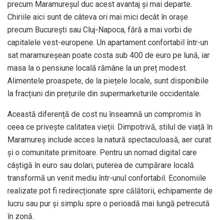
precum Maramureșul duc acest avantaj și mai departe.
Chiriile aici sunt de câteva ori mai mici decât în orașe
precum București sau Cluj-Napoca, fără a mai vorbi de
capitalele vest-europene. Un apartament confortabil într-un
sat maramureșean poate costa sub 400 de euro pe lună, iar
masa la o pensiune locală rămâne la un preț modest.
Alimentele proaspete, de la piețele locale, sunt disponibile
la fracțiuni din prețurile din supermarketurile occidentale.
Această diferență de cost nu înseamnă un compromis în
ceea ce privește calitatea vieții. Dimpotrivă, stilul de viață în
Maramureș include acces la natură spectaculoasă, aer curat
și o comunitate primitoare. Pentru un nomad digital care
câștigă în euro sau dolari, puterea de cumpărare locală
transformă un venit mediu într-unul confortabil. Economiile
realizate pot fi redirecționate spre călătorii, echipamente de
lucru sau pur și simplu spre o perioadă mai lungă petrecută
în zonă.