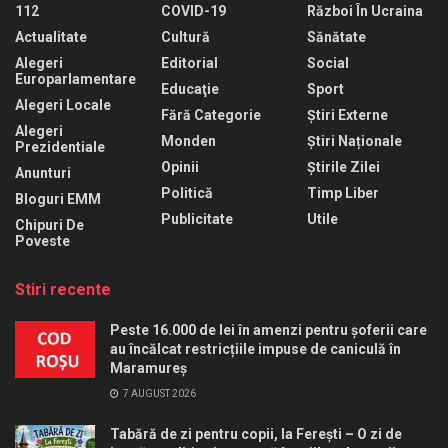
112
COVID-19
Război În Ucraina
Actualitate
Cultură
Sănătate
Alegeri
Editorial
Social
Europarlamentare
Educaţie
Sport
Alegeri Locale
Fără Categorie
Știri Externe
Alegeri
Monden
Știri Naționale
Prezidentiale
Opinii
Știrile Zilei
Anunturi
Politică
Timp Liber
Bloguri EMM
Publicitate
Utile
Chipuri De
Poveste
Stiri recente
Peste 16.000 de lei în amenzi pentru șoferii care
au încălcat restricțiile impuse de caniculă în
Maramureș
7 AUGUST 2026
Tabără de zi pentru copii, la Ferești – O zi de