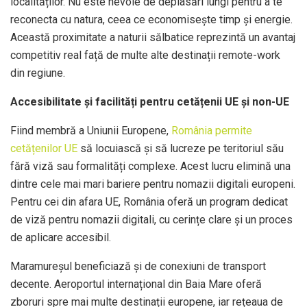
localităților. Nu este nevoie de deplasări lungi pentru a te
reconecta cu natura, ceea ce economisește timp și energie.
Această proximitate a naturii sălbatice reprezintă un avantaj
competitiv real față de multe alte destinații remote-work
din regiune.
Accesibilitate și facilități pentru cetățenii UE și non-UE
Fiind membră a Uniunii Europene,
România permite
cetățenilor UE
să locuiască și să lucreze pe teritoriul său
fără viză sau formalități complexe. Acest lucru elimină una
dintre cele mai mari bariere pentru nomazii digitali europeni.
Pentru cei din afara UE, România oferă un program dedicat
de viză pentru nomazii digitali, cu cerințe clare și un proces
de aplicare accesibil.
Maramureșul beneficiază și de conexiuni de transport
decente. Aeroportul internațional din Baia Mare oferă
zboruri spre mai multe destinații europene, iar rețeaua de