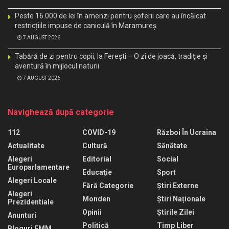
Peste 16.000 de lei în amenzi pentru șoferii care au încălcat
restricțiile impuse de caniculă în Maramureș
7 AUGUST 2026
Tabără de zi pentru copii, la Ferești – O zi de joacă, tradiție și
aventură în mijlocul naturii
7 AUGUST 2026
Navighează după categorie
112
COVID-19
Război În Ucraina
Actualitate
Cultură
Sănătate
Alegeri
Editorial
Social
Europarlamentare
Educaţie
Sport
Alegeri Locale
Fără Categorie
Știri Externe
Alegeri
Monden
Știri Naționale
Prezidentiale
Opinii
Știrile Zilei
Anunturi
Politică
Timp Liber
Bloguri EMM