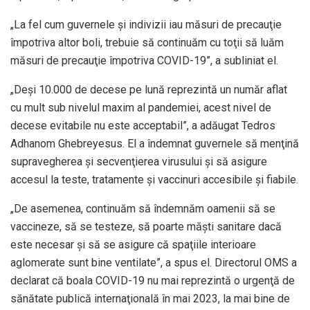
„La fel cum guvernele şi indivizii iau măsuri de precauţie
împotriva altor boli, trebuie să continuăm cu toţii să luăm
măsuri de precauţie împotriva COVID-19”, a subliniat el.
„Deşi 10.000 de decese pe lună reprezintă un număr aflat
cu mult sub nivelul maxim al pandemiei, acest nivel de
decese evitabile nu este acceptabil”, a adăugat Tedros
Adhanom Ghebreyesus. El a îndemnat guvernele să menţină
supravegherea şi secvenţierea virusului şi să asigure
accesul la teste, tratamente şi vaccinuri accesibile şi fiabile.
„De asemenea, continuăm să îndemnăm oamenii să se
vaccineze, să se testeze, să poarte măşti sanitare dacă
este necesar şi să se asigure că spaţiile interioare
aglomerate sunt bine ventilate”, a spus el. Directorul OMS a
declarat că boala COVID-19 nu mai reprezintă o urgenţă de
sănătate publică internaţională în mai 2023, la mai bine de