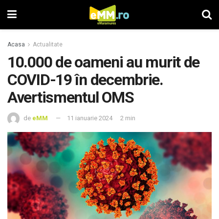
Acasa
Actualitate
10.000 de oameni au murit de
COVID-19 în decembrie.
Avertismentul OMS
de
eMM
11 ianuarie 2024
2 min