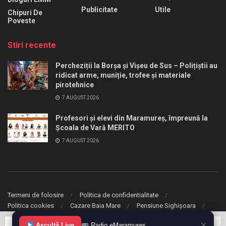
Publicitate
Utile
Chipuri De
Poveste
Stiri recente
Percheziții la Borșa și Vișeu de Sus – Polițiștii au
ridicat arme, muniție, trofee și materiale
pirotehnice
7 AUGUST 2026
Profesori și elevi din Maramureș, împreună la
Școala de Vară MERITO
7 AUGUST 2026
Termeni de folosire
Politica de confidentialitate
Politica cookies
Cazare Baia Mare
Pensiune Sighișoara
✕
© 2020 eMaramures. Toate drepturile rezervate.
Ascultă Live
Radio eMaramureș