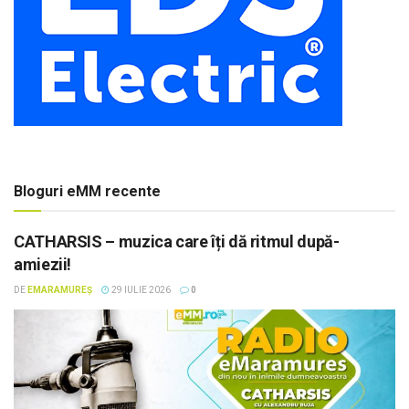
Bloguri eMM recente
CATHARSIS – muzica care îți dă ritmul după-
amiezii!
DE
EMARAMUREȘ
29 IULIE 2026
0