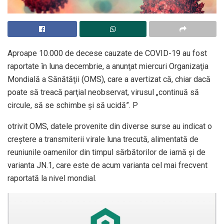
Aproape 10.000 de decese cauzate de COVID-19 au fost
raportate în luna decembrie, a anunţat miercuri Organizaţia
Mondială a Sănătăţii (OMS), care a avertizat că, chiar dacă
poate să treacă parţial neobservat, virusul „continuă să
circule, să se schimbe şi să ucidă”. P
otrivit OMS, datele provenite din diverse surse au indicat o
creştere a transmiterii virale luna trecută, alimentată de
reuniunile oamenilor din timpul sărbătorilor de iarnă şi de
varianta JN.1, care este de acum varianta cel mai frecvent
raportată la nivel mondial.