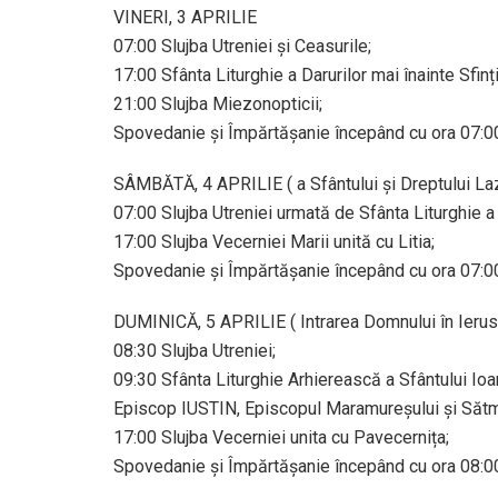
VINERI, 3 APRILIE
07:00 Slujba Utreniei și Ceasurile;
17:00 Sfânta Liturghie a Darurilor mai înainte Sfinți
21:00 Slujba Miezonopticii;
Spovedanie și Împărtășanie începând cu ora 07:0
SÂMBĂTĂ, 4 APRILIE ( a Sfântului și Dreptului La
07:00 Slujba Utreniei urmată de Sfânta Liturghie a
17:00 Slujba Vecerniei Marii unită cu Litia;
Spovedanie și Împărtășanie începând cu ora 07:0
DUMINICĂ, 5 APRILIE ( Intrarea Domnului în Ierusa
08:30 Slujba Utreniei;
09:30 Sfânta Liturghie Arhierească a Sfântului Ioa
Episcop IUSTIN, Episcopul Maramureșului și Sătm
17:00 Slujba Vecerniei unita cu Pavecernița;
Spovedanie și Împărtășanie începând cu ora 08:0