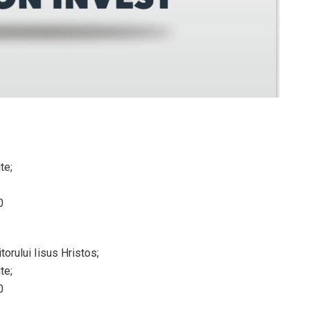
te;
0
torului Iisus Hristos;
te;
0