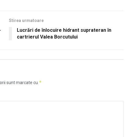
Stirea urmatoare
-
Lucrări de înlocuire hidrant suprateran în
cartrierul Valea Borcutului
*
orii sunt marcate cu