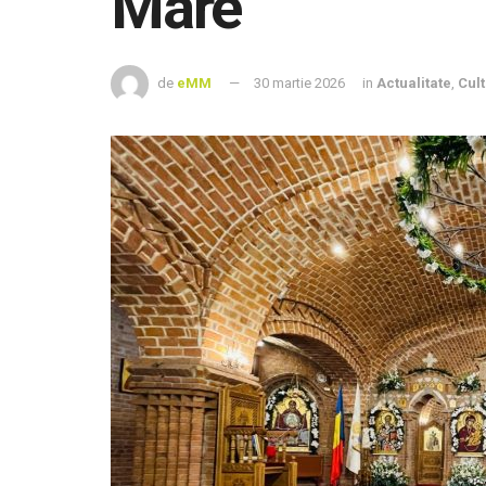
Mare
de
eMM
30 martie 2026
in
Actualitate
,
Cul