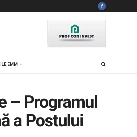
ILE EMM
re – Programul
nă a Postului