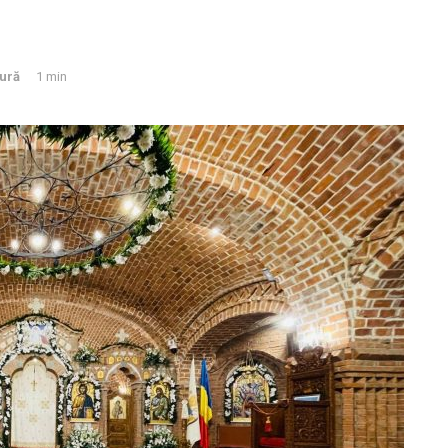
tură
1 min