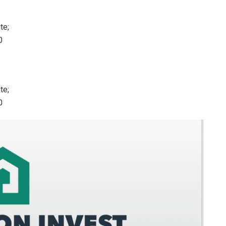
te;
0
te;
0