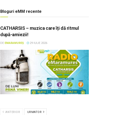
Bloguri eMM recente
CATHARSIS – muzica care îți dă ritmul
după-amiezii!
DE
EMARAMUREȘ
29 IULIE 2026
ANTERIOR
URMATOR