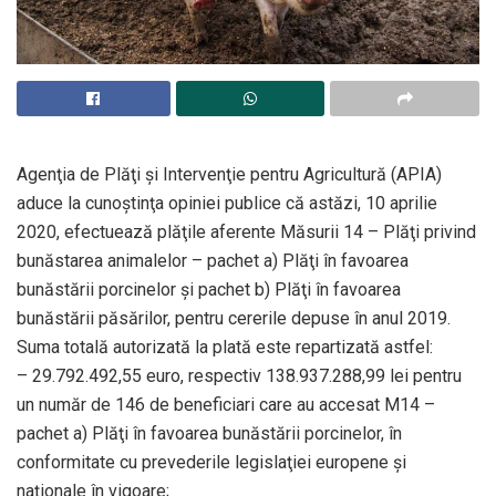
Agenţia de Plăţi şi Intervenţie pentru Agricultură (APIA)
aduce la cunoştinţa opiniei publice că astăzi, 10 aprilie
2020, efectuează plăţile aferente Măsurii 14 – Plăţi privind
bunăstarea animalelor – pachet a) Plăţi în favoarea
bunăstării porcinelor şi pachet b) Plăţi în favoarea
bunăstării păsărilor, pentru cererile depuse în anul 2019.
Suma totală autorizată la plată este repartizată astfel:
– 29.792.492,55 euro, respectiv 138.937.288,99 lei pentru
un număr de 146 de beneficiari care au accesat M14 –
pachet a) Plăţi în favoarea bunăstării porcinelor, în
conformitate cu prevederile legislaţiei europene şi
naţionale în vigoare;