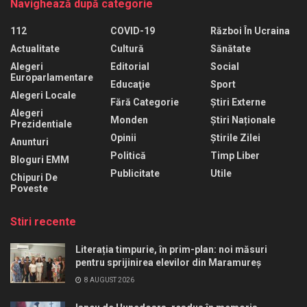
Navighează după categorie
112
COVID-19
Război În Ucraina
Actualitate
Cultură
Sănătate
Alegeri
Editorial
Social
Europarlamentare
Educaţie
Sport
Alegeri Locale
Fără Categorie
Știri Externe
Alegeri
Monden
Știri Naționale
Prezidentiale
Opinii
Știrile Zilei
Anunturi
Politică
Timp Liber
Bloguri EMM
Publicitate
Utile
Chipuri De
Poveste
Stiri recente
Literația timpurie, în prim-plan: noi măsuri
pentru sprijinirea elevilor din Maramureș
8 AUGUST 2026