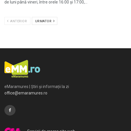
de luni până vineri, între orele 16:00 și 17:00,...
ANTERIOR
URMATOR
eMaramures | Știri și informații la zi
office@emaramures.ro