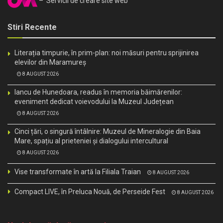
– Servicii de creare site web
Stiri Recente
Literația timpurie, în prim-plan: noi măsuri pentru sprijinirea
elevilor din Maramureș
8 AUGUST 2026
Iancu de Hunedoara, readus în memoria băimărenilor:
eveniment dedicat voievodului la Muzeul Județean
8 AUGUST 2026
Cinci țări, o singură întâlnire: Muzeul de Mineralogie din Baia
Mare, spațiu al prieteniei și dialogului intercultural
8 AUGUST 2026
Vise transformate în artă la Filiala Traian
8 AUGUST 2026
Compact LIVE, în Preluca Nouă, de Perseide Fest
8 AUGUST 2026