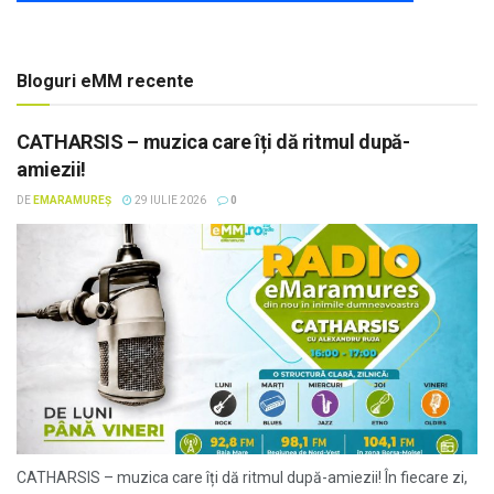
Bloguri eMM recente
CATHARSIS – muzica care îți dă ritmul după-
amiezii!
DE
EMARAMUREȘ
29 IULIE 2026
0
CATHARSIS – muzica care îți dă ritmul după-amiezii! În fiecare zi,