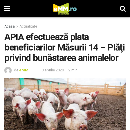
Acasa
Actualitate
APIA efectuează plata
beneficiarilor Măsurii 14 – Plăţi
privind bunăstarea animalelor
de
eMM
13 aprilie 2020
2 min