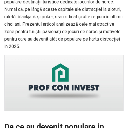
populare destinații turistice dedicate jocurilor de noroc.
Numai că, pe lângă aceste capitale ale distracției la sloturi,
ruletă, blackjack și poker, s-au ridicat și alte regiuni în ultimii
cinci ani. Prezentul articol analizează cele mai atractive
zone pentru turiștii pasionați de jocuri de noroc și motivele
pentru care au devenit atât de populare pe harta distracției
în 2025.
De ce au devenit populare in