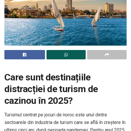
Care sunt destinațiile
distracției de turism de
cazinou în 2025?
Turismul centrat pe jocuri de noroc este unul dintre
sectoarele din industria de turism care se află în creștere în
ultimii cinci ani, după perioada pandemiei. Pentru anul 2025,