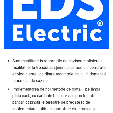
Sustenabilitate în resorturile de cazinou – alinierea
facilitaților la trendul susținerii unui mediu înconjurător
ecologic este una dintre tendințele anului în domeniul
turismului de cazino;
Implementarea de noi metode de plată – pe lângă
plata cash, cu cardurile bancare sau prin transfer
bancar, cazinourile terestre se pregătesc de
implementarea plății cu portofele electronice și