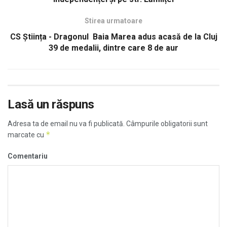
Stirea urmatoare
CS Știința - Dragonul Baia Marea adus acasă de la Cluj
39 de medalii, dintre care 8 de aur
Lasă un răspuns
Adresa ta de email nu va fi publicată.
Câmpurile obligatorii sunt
*
marcate cu
Comentariu