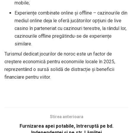
mobile;
Experiențe combinate online și offline – cazinourile din
mediul online deja le oferă jucătorilor opțiuni de live
casino în parteneriat cu cazinouri terestre, la rândul lor,
cazinourile offline pregătindu-se de experiențe
similare.
Turismul dedicat jocurilor de noroc este un factor de
creștere economică pentru economiile locale în 2025,
reprezentând o sursă solidă de distracție și beneficii
financiare pentru viitor.
Stirea anterioara
Furnizarea apei potabile, întreruptă pe bd.
Independenței și pe str. Lămîiței