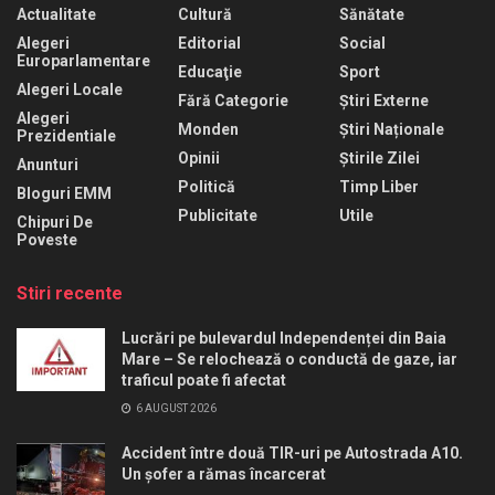
Actualitate
Cultură
Sănătate
Alegeri
Editorial
Social
Europarlamentare
Educaţie
Sport
Alegeri Locale
Fără Categorie
Știri Externe
Alegeri
Monden
Știri Naționale
Prezidentiale
Opinii
Știrile Zilei
Anunturi
Politică
Timp Liber
Bloguri EMM
Publicitate
Utile
Chipuri De
Poveste
Stiri recente
Lucrări pe bulevardul Independenței din Baia
Mare – Se relochează o conductă de gaze, iar
traficul poate fi afectat
6 AUGUST 2026
Accident între două TIR-uri pe Autostrada A10.
Un șofer a rămas încarcerat