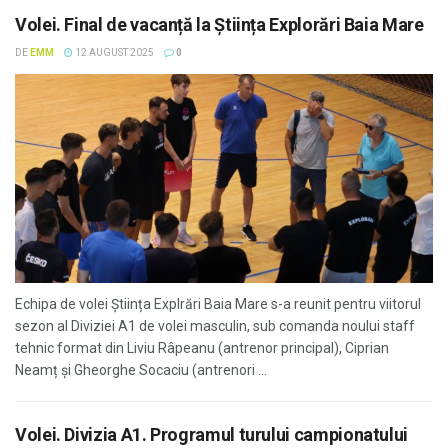
Volei. Final de vacanță la Știința Explorări Baia Mare
DE
EMM
12 AUGUST 2025
0
Echipa de volei Știința Explrări Baia Mare s-a reunit pentru viitorul
sezon al Diviziei A1 de volei masculin, sub comanda noului staff
tehnic format din Liviu Râpeanu (antrenor principal), Ciprian
Neamț și Gheorghe Socaciu (antrenori ...
Volei. Divizia A1. Programul turului campionatului