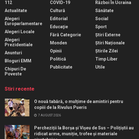
112
COVID-19
Război În Ucraina
Actualitate
Cultură
Sănătate
Alegeri
Editorial
Social
Europarlamentare
Educaţie
Sport
Alegeri Locale
Fără Categorie
Știri Externe
Alegeri
Monden
Știri Naționale
Prezidentiale
Opinii
Știrile Zilei
Anunturi
Politică
Timp Liber
Bloguri EMM
Publicitate
Utile
Chipuri De
Poveste
Stiri recente
O nouă tabără, o mulțime de amintiri pentru
copiii de la Rivulus Pueris
7 AUGUST 2026
Percheziții la Borșa și Vișeu de Sus – Polițiștii au
ridicat arme, muniție, trofee și materiale