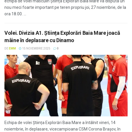
echipa de volei masculin Știința Explorări Baia Mare va disputa un
nou meci foarte important pe teren propriu joi, 27 noiembrie, de la
ora 18.00. ...
Volei. Divizia A1. Știința Explorări Baia Mare joacă
mâine în deplasare cu Dinamo
DE
EMM
15 NOIEMBRIE 2025
0
Echipa de volei Știința Explorări Baia Mare a întâlnit vineri, 14
noiembrie, în deplasare, vicecampioana CSM Corona Brașov, în