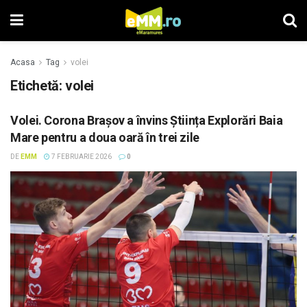
Acasa
Tag
volei
Etichetă: volei
Volei. Corona Brașov a învins Știința Explorări Baia
Mare pentru a doua oară în trei zile
DE
EMM
7 FEBRUARIE 2026
0