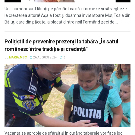
Unii oameni sunt lăsați pe pământ ca să-i formeze și să vegheze
la creșterea altora! Așa a fost și doamna învățătoare Muț Tosia din
Băiuț, care din păcate, a plecat dintre noi! Formând zeci de ...
Polițiștii de prevenire prezenți la tabăra „În satul
românesc între tradiție și credință”
DE
MARIA.MSC
26 AUGUST 2024
0
Vacanța se apropie de sfârșit și în curând taberele vor face loc