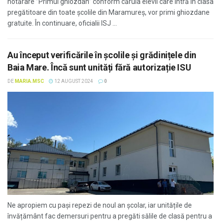
hotărâre ”Primul ghiozdan” conform căruia elevii care intră în clasa
pregătitoare din toate școlile din Maramureș, vor primi ghiozdane
gratuite. În continuare, oficialii ISJ ...
Au început verificările în școlile și grădinițele din
Baia Mare. Încă sunt unități fără autorizație ISU
DE
MARIA.MSC
12 AUGUST 2024
0
Ne apropiem cu pași repezi de noul an școlar, iar unitățile de
învățământ fac demersuri pentru a pregăti sălile de clasă pentru a