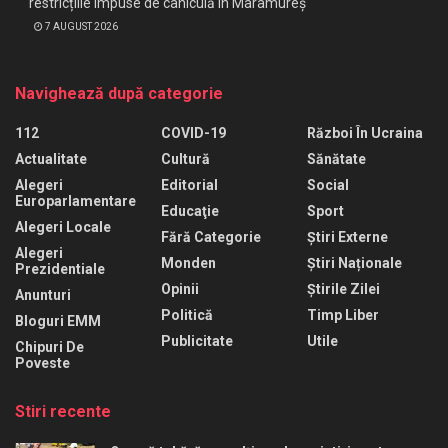
restricțiile impuse de caniculă în Maramureș
7 AUGUST 2026
Navighează după categorie
112
COVID-19
Război În Ucraina
Actualitate
Cultură
Sănătate
Alegeri
Editorial
Social
Europarlamentare
Educaţie
Sport
Alegeri Locale
Fără Categorie
Știri Externe
Alegeri
Monden
Știri Naționale
Prezidentiale
Opinii
Știrile Zilei
Anunturi
Politică
Timp Liber
Bloguri EMM
Publicitate
Utile
Chipuri De
Poveste
Stiri recente