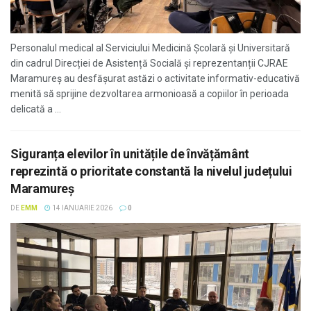
Personalul medical al Serviciului Medicină Școlară și Universitară
din cadrul Direcției de Asistență Socială și reprezentanții CJRAE
Maramureș au desfășurat astăzi o activitate informativ-educativă
menită să sprijine dezvoltarea armonioasă a copiilor în perioada
delicată a ...
Siguranța elevilor în unitățile de învățământ
reprezintă o prioritate constantă la nivelul județului
Maramureș
DE
EMM
14 IANUARIE 2026
0