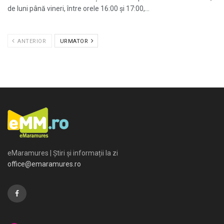
de luni până vineri, între orele 16:00 și 17:00,...
ANTERIOR
URMATOR
eMaramures | Știri și informații la zi
office@emaramures.ro