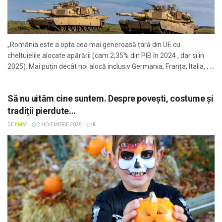
„România este a opta cea mai generoasă țară din UE cu
cheltuielile alocate apărării (cam 2,35% din PIB în 2024 , dar și în
2025). Mai puțin decât noi alocă inclusiv Germania, Franța, Italia, , ...
Să nu uităm cine suntem. Despre povești, costume și
tradiții pierdute…
DE
EMM
2 NOIEMBRIE 2025
0