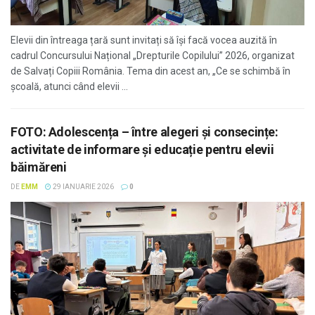
Elevii din întreaga țară sunt invitați să își facă vocea auzită în
cadrul Concursului Național „Drepturile Copilului” 2026, organizat
de Salvați Copiii România. Tema din acest an, „Ce se schimbă în
școală, atunci când elevii ...
FOTO: Adolescența – între alegeri și consecințe:
activitate de informare și educație pentru elevii
băimăreni
DE
EMM
29 IANUARIE 2026
0