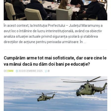
În acest context, la Instituția Prefectului – Județul Maramureș a
avut loc o întâlnire de lucru interinstituțională, având ca obiectiv
analiza situației actuale privind siguranța școlară și stabilirea
direcțiilor de acțiune pentru perioada următoare. În ...
Cumpărăm arme tot mai sofisticate, dar oare cine le
va mânui dacă nu dăm doi bani pe educație?
DE
EMM
30 DECEMBRIE 2025
0