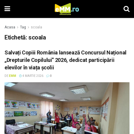
Acasa
Tag
scoala
Etichetă: scoala
Salvați Copiii România lansează Concursul Național
„Drepturile Copilului” 2026, dedicat participării
elevilor în viața școlii
DE
EMM
4 MARTIE 2026
0