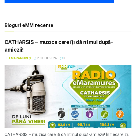
Bloguri eMM recente
CATHARSIS – muzica care îți dă ritmul după-
amiezii!
DE
EMARAMUREȘ
29 IULIE 2026
0
CATHARSIS – muzica care îți dă ritmul după-amiezii! În fiecare zi,