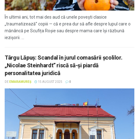
În ultimii ani, tot mai des aud că unele povești clasice
„traumatizează” copiii — că e prea dur să afle despre lupul care o
mănâncă pe Scufița Roșie sau despre mama care își răzbună
iezișorii. ...
Târgu Lăpuș: Scandal în jurul comasării școlilor.
„Nicolae Steinhardt” riscă să-și piardă
personalitatea juridică
DE
EMARAMUREȘ
15 AUGUST 2025
0