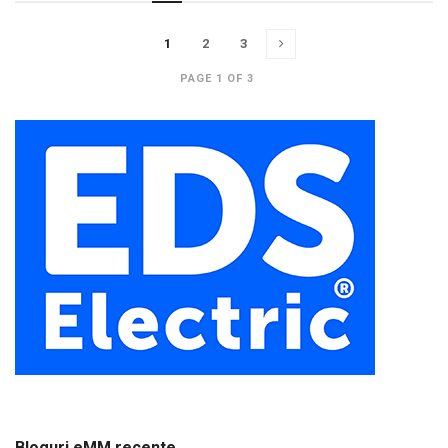
1
2
3
PAGE 1 OF 3
Bloguri eMM recente