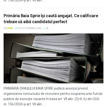
nr. 156/2024 și art. VII alin. ...
Primăria Baia Sprie își caută angajat. Ce calificare
trebuie să aibă candidatul perfect
DE
EMM
20 OCTOMBRIE 2025
0
PRIMĂRIA ORAȘULUI BAIA SPRIE publică anunțul privind
organizarea concursului de recrutare pentru ocuparea unei funcţii
publice de execuţie vacante în baza art. VII alin. (3) lit. b) din OUG
nr. 156/2024 și art. VII alin. ...