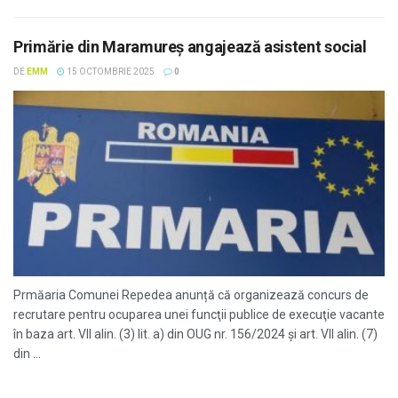
Primărie din Maramureș angajează asistent social
DE
EMM
15 OCTOMBRIE 2025
0
Prmăaria Comunei Repedea anunță că organizează concurs de
recrutare pentru ocuparea unei funcţii publice de execuţie vacante
în baza art. VII alin. (3) lit. a) din OUG nr. 156/2024 și art. VII alin. (7)
din ...