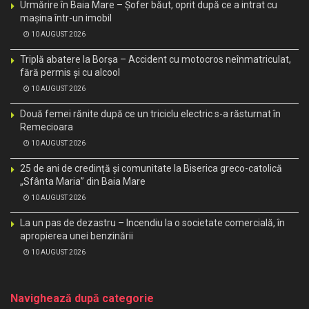
Urmărire în Baia Mare – Șofer băut, oprit după ce a intrat cu
mașina într-un imobil
10 AUGUST 2026
Triplă abatere la Borșa – Accident cu motocros neînmatriculat,
fără permis și cu alcool
10 AUGUST 2026
Două femei rănite după ce un triciclu electric s-a răsturnat în
Remecioara
10 AUGUST 2026
25 de ani de credință și comunitate la Biserica greco-catolică
„Sfânta Maria” din Baia Mare
10 AUGUST 2026
La un pas de dezastru – Incendiu la o societate comercială, în
apropierea unei benzinării
10 AUGUST 2026
Navighează după categorie