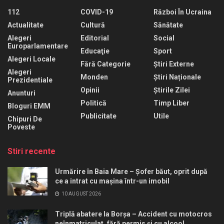
112
COVID-19
Război În Ucraina
Actualitate
Cultură
Sănătate
Alegeri
Editorial
Social
Europarlamentare
Educaţie
Sport
Alegeri Locale
Fără Categorie
Știri Externe
Alegeri
Monden
Știri Naționale
Prezidentiale
Opinii
Știrile Zilei
Anunturi
Politică
Timp Liber
Bloguri EMM
Publicitate
Utile
Chipuri De
Poveste
Stiri recente
Urmărire în Baia Mare – Șofer băut, oprit după
ce a intrat cu mașina într-un imobil
10 AUGUST 2026
Triplă abatere la Borșa – Accident cu motocros
neînmatriculat, fără permis și cu alcool