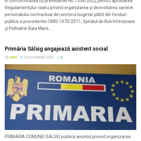
În conformitatea cu prevederile HG 1336/2022 pentru aprobarea
Regulamentului-cadru privind organizarea şi dezvoltarea carierei
personalului contractual din sectorul bugetar plătit din fonduri
publice a prevederilor OMS 1470/2011, Spitalul de Boli Infecţioase
şi Psihiatrie Baia Mare, ...
Primăria Sălsig angajează asistent social
DE
EMM
20 NOIEMBRIE 2025
0
PRIMĂRIA COMUNEI SĂLSIG publică anunțul privind organizarea