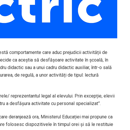
festă comportamente care aduc prejudicii activității de
ecide ca aceștia să desfășoare activitate în școală, în
u didactic sau a unui cadru didactic auxiliar, într-o sală
area, de regulă, a unor activități de tipul: lectură
orele/ reprezentantul legal al elevului. Prin excepție, elevii
tru a desfășura activitate cu personal specializat”.
 care deranjează ora, Ministerul Educației mai propune ca
are folosesc dispozitivele în timpul orei și să le restituie