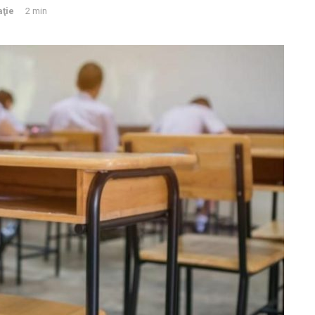
ţie
2 min