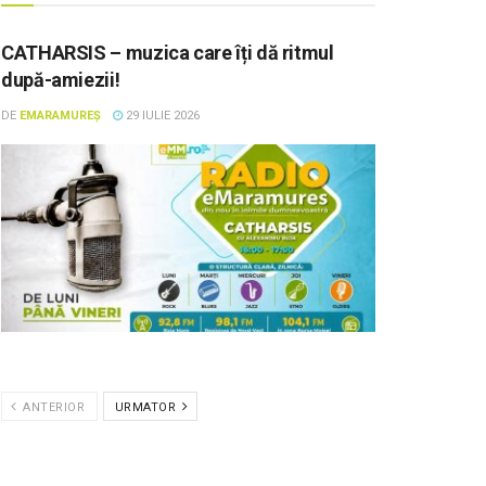
CATHARSIS – muzica care îți dă ritmul
după-amiezii!
DE
EMARAMUREȘ
29 IULIE 2026
ANTERIOR
URMATOR