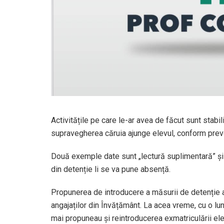
Activitățile pe care le-ar avea de făcut sunt stabi
supravegherea căruia ajunge elevul, conform prevede
Două exemple date sunt „lectură suplimentară” și 
din detenție li se va pune absență.
Propunerea de introducere a măsurii de detenție a
angajaților din Învățământ. La acea vreme, cu o lu
mai propuneau și reintroducerea exmatriculării elevi