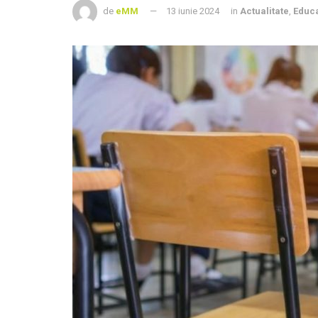
de
eMM
13 iunie 2024
in
Actualitate
,
Educa