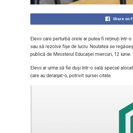
Share on 
Elevii care perturbă orele ar putea fi reținuți înt
sau să rezolve fișe de lucru. Noutatea se regăseșt
publică de Ministerul Educației miercuri, 12 iunie.
Elevii ar urma să fie duși într-o sală special aloca
care au deranjat-o, potrivit sursei citate.