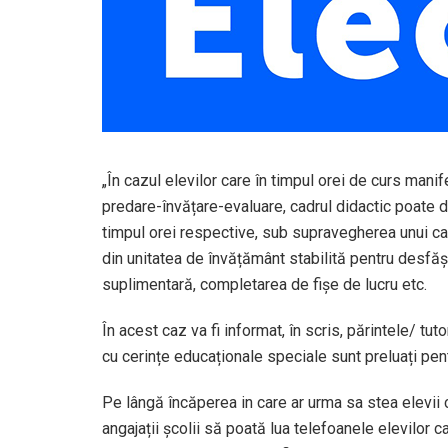
„În cazul elevilor care în timpul orei de curs mani
predare-învățare-evaluare, cadrul didactic poate d
timpul orei respective, sub supravegherea unui cadr
din unitatea de învățământ stabilită pentru desfășur
suplimentară, completarea de fișe de lucru etc.
În acest caz va fi informat, în scris, părintele/ tut
cu cerințe educaționale speciale sunt preluați pen
Pe lângă încăperea in care ar urma sa stea elevii
angajații școlii să poată lua telefoanele elevilor c