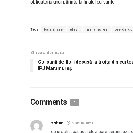
obligatoriu unui părinte la finalul cursurilor.
Tags:
baia mare
elevi
maramures
ore de cu
Stirea anterioara
Coroană de flori depusă la troiţa din curte
IPJ Maramureş
Comments
1
zoltan
2 ani in urma
ce prostie, pai acei elevi care deranjeaza o