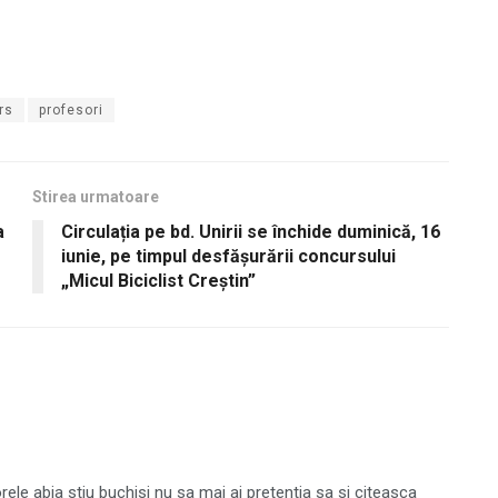
rs
profesori
Stirea urmatoare
a
Circulația pe bd. Unirii se închide duminică, 16
iunie, pe timpul desfăşurării concursului
„Micul Biciclist Creștin”
rele abia stiu buchisi nu sa mai ai pretentia sa si citeasca