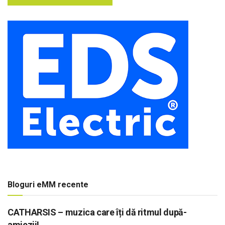
Bloguri eMM recente
CATHARSIS – muzica care îți dă ritmul după-
amiezii!