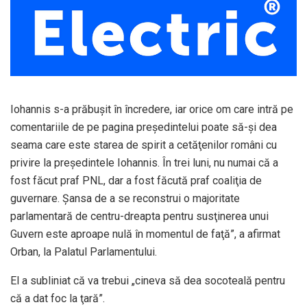
Iohannis s-a prăbuşit în încredere, iar orice om care intră pe
comentariile de pe pagina preşedintelui poate să-şi dea
seama care este starea de spirit a cetăţenilor români cu
privire la preşedintele Iohannis. În trei luni, nu numai că a
fost făcut praf PNL, dar a fost făcută praf coaliţia de
guvernare. Şansa de a se reconstrui o majoritate
parlamentară de centru-dreapta pentru susţinerea unui
Guvern este aproape nulă în momentul de faţă”, a afirmat
Orban, la Palatul Parlamentului.
El a subliniat că va trebui „cineva să dea socoteală pentru
că a dat foc la ţară”.