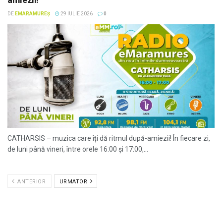
DE
EMARAMUREȘ
29 IULIE 2026
0
CATHARSIS – muzica care îți dă ritmul după-amiezii! În fiecare zi,
de luni până vineri, între orele 16:00 și 17:00,...
ANTERIOR
URMATOR