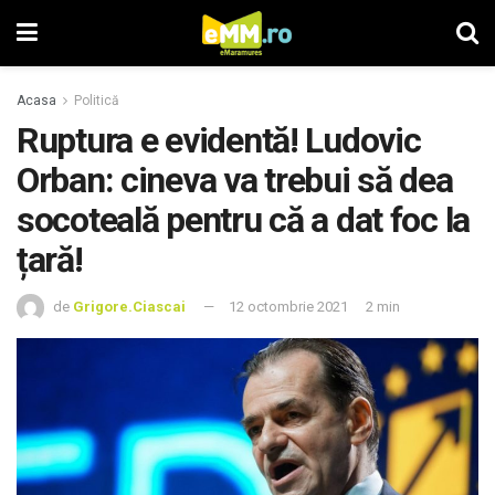
Acasa
Politică
Ruptura e evidentă! Ludovic
Orban: cineva va trebui să dea
socoteală pentru că a dat foc la
țară!
de
Grigore.Ciascai
12 octombrie 2021
2 min