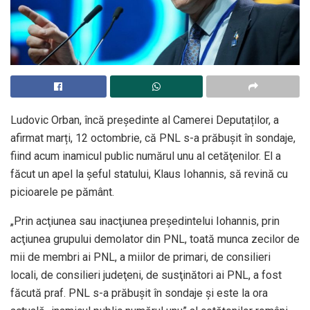
Ludovic Orban, încă președinte al Camerei Deputaților, a
afirmat marți, 12 octombrie, că PNL s-a prăbuşit în sondaje,
fiind acum inamicul public numărul unu al cetăţenilor. El a
făcut un apel la şeful statului, Klaus Iohannis, să revină cu
picioarele pe pământ.
„Prin acţiunea sau inacţiunea preşedintelui Iohannis, prin
acţiunea grupului demolator din PNL, toată munca zecilor de
mii de membri ai PNL, a miilor de primari, de consilieri
locali, de consilieri judeţeni, de susţinători ai PNL, a fost
făcută praf. PNL s-a prăbuşit în sondaje şi este la ora