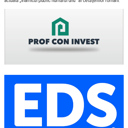
actuală „inamicul public numărul unu” al cetăţenilor români.