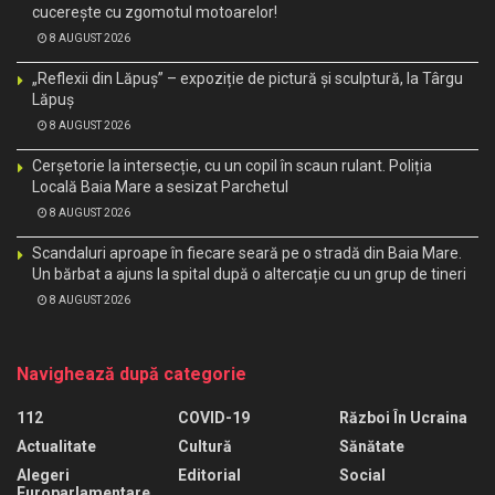
cucerește cu zgomotul motoarelor!
8 AUGUST 2026
„Reflexii din Lăpuș” – expoziție de pictură și sculptură, la Târgu
Lăpuș
8 AUGUST 2026
Cerșetorie la intersecție, cu un copil în scaun rulant. Poliția
Locală Baia Mare a sesizat Parchetul
8 AUGUST 2026
Scandaluri aproape în fiecare seară pe o stradă din Baia Mare.
Un bărbat a ajuns la spital după o altercație cu un grup de tineri
8 AUGUST 2026
Navighează după categorie
112
COVID-19
Război În Ucraina
Actualitate
Cultură
Sănătate
Alegeri
Editorial
Social
Europarlamentare