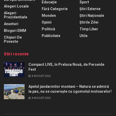
Educaţie
Sport
Alegeri Locale
Fără Categorie
Știri Externe
Alegeri
Monden
Știri Naționale
Prezidentiale
Opinii
Știrile Zilei
Anunturi
Politică
Timp Liber
Bloguri EMM
Publicitate
Utile
Chipuri De
Poveste
Stiri recente
Compact LIVE, în Preluca Nouă, de Perseide
Fest
8 AUGUST 2026
Apelul jandarmilor montani – Natura se admiră
la pas, nu se cucerește cu zgomotul motoarelor!
8 AUGUST 2026