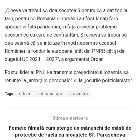
„Cineva va trebui să dea socoteală pentru că a dat foc la
ţară, pentru că România şi românii au fost lăsaţi fără
apărare în faţa pandemiei, în faţa gravelor probleme
economice cu care ne confruntăm. Şi cineva va trebui să
dea seamă că se întârzie în mod nepermis accesul
României la fondurile europene, atât din PNRR cât şi din
bugetul UE 2021 – 2027″, a argumentat Orban.
Fostul lider al PNL i-a transmis preşedintelui Iohannis să
renunţe la „ambiţiile personale” şi la „jocurile politicianiste”.
Tags:
orban
pnl. sondaje
prabusire
Stirea anterioara
Femeie filmată cum șterge un mănunchi de măști de
protecție de racla cu moaștele Sf. Parascheva