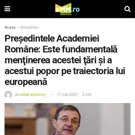
Acasa
Actualitate
Preşedintele Academiei
Române: Este fundamentală
menţinerea acestei ţări şi a
acestui popor pe traiectoria lui
europeană
de
eMaramureș
17 mai 2025
2 min