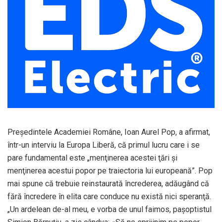
Preşedintele Academiei Române, Ioan Aurel Pop, a afirmat,
într-un interviu la Europa Liberă, că primul lucru care i se
pare fundamental este „menţinerea acestei ţări şi
menţinerea acestui popor pe traiectoria lui europeană”. Pop
mai spune că trebuie reinstaurată încrederea, adăugând că
fără încredere în elita care conduce nu există nici speranţă.
„Un ardelean de-al meu, e vorba de unul faimos, paşoptistul