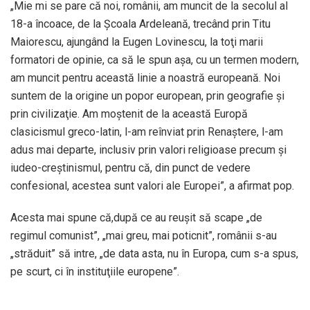
„Mie mi se pare că noi, românii, am muncit de la secolul al
18-a încoace, de la Şcoala Ardeleană, trecând prin Titu
Maiorescu, ajungând la Eugen Lovinescu, la toţi marii
formatori de opinie, ca să le spun aşa, cu un termen modern,
am muncit pentru această linie a noastră europeană. Noi
suntem de la origine un popor european, prin geografie şi
prin civilizaţie. Am moştenit de la această Europă
clasicismul greco-latin, l-am reînviat prin Renaştere, l-am
adus mai departe, inclusiv prin valori religioase precum şi
iudeo-creştinismul, pentru că, din punct de vedere
confesional, acestea sunt valori ale Europei”, a afirmat pop.
Acesta mai spune că,după ce au reuşit să scape „de
regimul comunist”, „mai greu, mai poticnit”, românii s-au
„străduit” să intre, „de data asta, nu în Europa, cum s-a spus,
pe scurt, ci în instituţiile europene”.