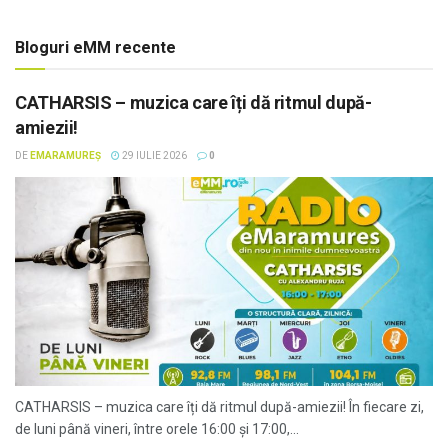
Bloguri eMM recente
CATHARSIS – muzica care îți dă ritmul după-
amiezii!
DE
EMARAMUREȘ
29 IULIE 2026
0
CATHARSIS – muzica care îți dă ritmul după-amiezii! În fiecare zi,
de luni până vineri, între orele 16:00 și 17:00,...