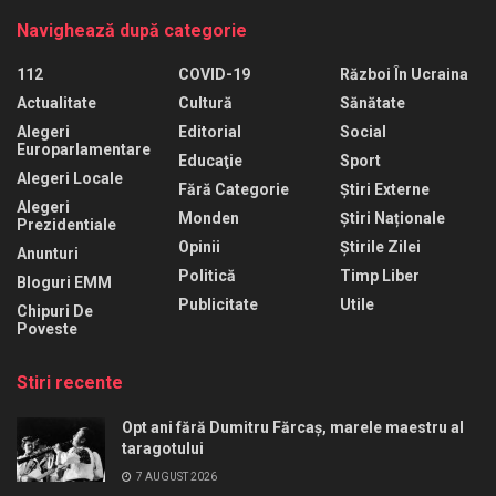
Navighează după categorie
112
COVID-19
Război În Ucraina
Actualitate
Cultură
Sănătate
Alegeri
Editorial
Social
Europarlamentare
Educaţie
Sport
Alegeri Locale
Fără Categorie
Știri Externe
Alegeri
Monden
Știri Naționale
Prezidentiale
Opinii
Știrile Zilei
Anunturi
Politică
Timp Liber
Bloguri EMM
Publicitate
Utile
Chipuri De
Poveste
Stiri recente
Opt ani fără Dumitru Fărcaș, marele maestru al
taragotului
7 AUGUST 2026