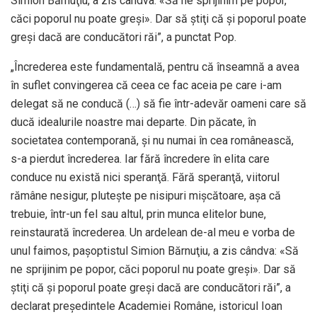
Simion Bărnuţiu, a zis cândva: «Să ne sprijinim pe popor,
căci poporul nu poate greşi». Dar să ştiţi că şi poporul poate
greşi dacă are conducători răi”, a punctat Pop.
„Încrederea este fundamentală, pentru că înseamnă a avea
în suflet convingerea că ceea ce fac aceia pe care i-am
delegat să ne conducă (…) să fie într-adevăr oameni care să
ducă idealurile noastre mai departe. Din păcate, în
societatea contemporană, şi nu numai în cea românească,
s-a pierdut încrederea. Iar fără încredere în elita care
conduce nu există nici speranţă. Fără speranţă, viitorul
rămâne nesigur, pluteşte pe nisipuri mişcătoare, aşa că
trebuie, într-un fel sau altul, prin munca elitelor bune,
reinstaurată încrederea. Un ardelean de-al meu e vorba de
unul faimos, paşoptistul Simion Bărnuţiu, a zis cândva: «Să
ne sprijinim pe popor, căci poporul nu poate greşi». Dar să
ştiţi că şi poporul poate greşi dacă are conducători răi”, a
declarat preşedintele Academiei Române, istoricul Ioan