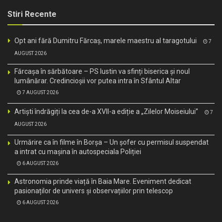
Stiri Recente
Opt ani fără Dumitru Fărcaș, marele maestru al taragotului
7
AUGUST 2026
Fărcașa în sărbătoare – PS Iustin va sfinți biserica și noul
lumânărar. Credincioșii vor putea intra în Sfântul Altar
7 AUGUST 2026
Artiști îndrăgiți la cea de-a XVII-a ediție a „Zilelor Moiseiului”
7
AUGUST 2026
Urmărire ca în filme în Borșa – Un șofer cu permisul suspendat
a intrat cu mașina în autospeciala Poliției
6 AUGUST 2026
Astronomia prinde viață în Baia Mare. Eveniment dedicat
pasionaților de univers și observațiilor prin telescop
6 AUGUST 2026