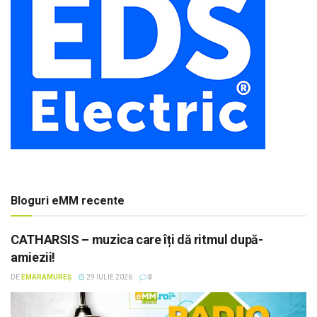
Bloguri eMM recente
CATHARSIS – muzica care îți dă ritmul după-
amiezii!
DE
EMARAMUREȘ
29 IULIE 2026
0