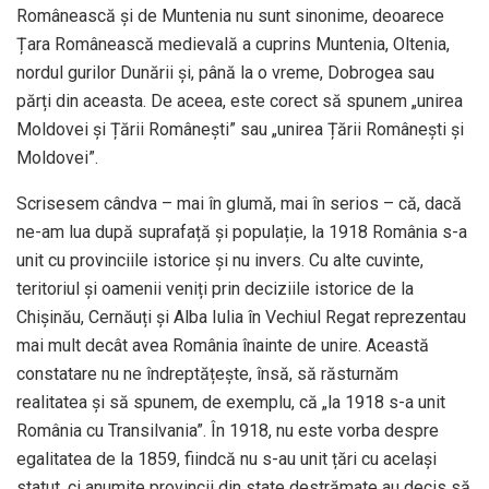
Românească și de Muntenia nu sunt sinonime, deoarece
Țara Românească medievală a cuprins Muntenia, Oltenia,
nordul gurilor Dunării și, până la o vreme, Dobrogea sau
părți din aceasta. De aceea, este corect să spunem „unirea
Moldovei și Țării Românești” sau „unirea Țării Românești și
Moldovei”.
Scrisesem cândva – mai în glumă, mai în serios – că, dacă
ne-am lua după suprafață și populație, la 1918 România s-a
unit cu provinciile istorice și nu invers. Cu alte cuvinte,
teritoriul și oamenii veniți prin deciziile istorice de la
Chișinău, Cernăuți și Alba Iulia în Vechiul Regat reprezentau
mai mult decât avea România înainte de unire. Această
constatare nu ne îndreptățește, însă, să răsturnăm
realitatea și să spunem, de exemplu, că „la 1918 s-a unit
România cu Transilvania”. În 1918, nu este vorba despre
egalitatea de la 1859, fiindcă nu s-au unit țări cu același
statut, ci anumite provincii din state destrămate au decis să