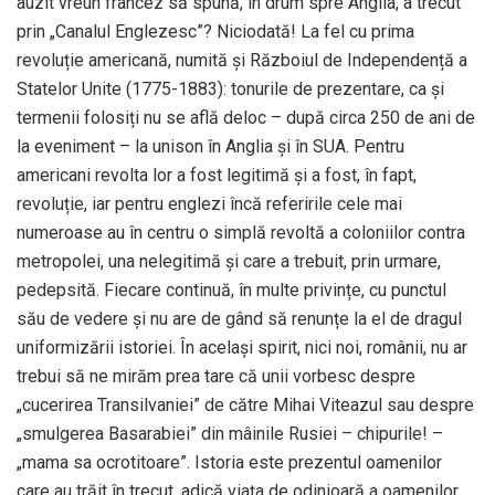
auzit vreun francez să spună, în drum spre Anglia, a trecut
prin „Canalul Englezesc”? Niciodată! La fel cu prima
revoluție americană, numită și Războiul de Independență a
Statelor Unite (1775-1883): tonurile de prezentare, ca și
termenii folosiți nu se află deloc – după circa 250 de ani de
la eveniment – la unison în Anglia și în SUA. Pentru
americani revolta lor a fost legitimă și a fost, în fapt,
revoluție, iar pentru englezi încă referirile cele mai
numeroase au în centru o simplă revoltă a coloniilor contra
metropolei, una nelegitimă și care a trebuit, prin urmare,
pedepsită. Fiecare continuă, în multe privințe, cu punctul
său de vedere și nu are de gând să renunțe la el de dragul
uniformizării istoriei. În același spirit, nici noi, românii, nu ar
trebui să ne mirăm prea tare că unii vorbesc despre
„cucerirea Transilvaniei” de către Mihai Viteazul sau despre
„smulgerea Basarabiei” din mâinile Rusiei – chipurile! –
„mama sa ocrotitoare”. Istoria este prezentul oamenilor
care au trăit în trecut, adică viața de odinioară a oamenilor.