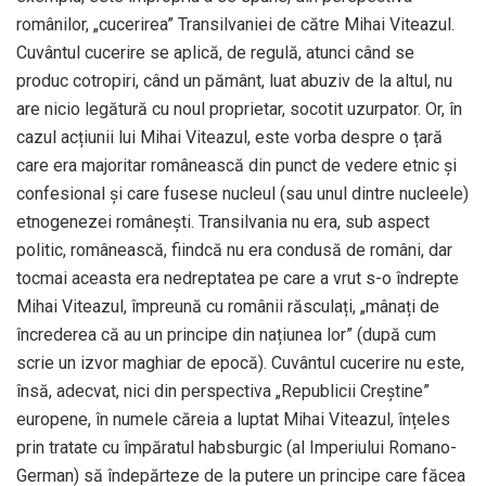
românilor, „cucerirea” Transilvaniei de către Mihai Viteazul.
Cuvântul cucerire se aplică, de regulă, atunci când se
produc cotropiri, când un pământ, luat abuziv de la altul, nu
are nicio legătură cu noul proprietar, socotit uzurpator. Or, în
cazul acțiunii lui Mihai Viteazul, este vorba despre o țară
care era majoritar românească din punct de vedere etnic și
confesional și care fusese nucleul (sau unul dintre nucleele)
etnogenezei românești. Transilvania nu era, sub aspect
politic, românească, fiindcă nu era condusă de români, dar
tocmai aceasta era nedreptatea pe care a vrut s-o îndrepte
Mihai Viteazul, împreună cu românii răsculați, „mânați de
încrederea că au un principe din națiunea lor” (după cum
scrie un izvor maghiar de epocă). Cuvântul cucerire nu este,
însă, adecvat, nici din perspectiva „Republicii Creștine”
europene, în numele căreia a luptat Mihai Viteazul, înțeles
prin tratate cu împăratul habsburgic (al Imperiului Romano-
German) să îndepărteze de la putere un principe care făcea