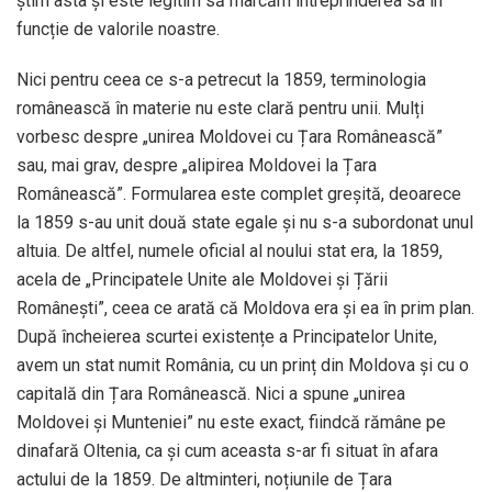
știm asta și este legitim să marcăm întreprinderea sa în
funcție de valorile noastre.
Nici pentru ceea ce s-a petrecut la 1859, terminologia
românească în materie nu este clară pentru unii. Mulți
vorbesc despre „unirea Moldovei cu Țara Românească”
sau, mai grav, despre „alipirea Moldovei la Țara
Românească”. Formularea este complet greșită, deoarece
la 1859 s-au unit două state egale și nu s-a subordonat unul
altuia. De altfel, numele oficial al noului stat era, la 1859,
acela de „Principatele Unite ale Moldovei și Țării
Românești”, ceea ce arată că Moldova era și ea în prim plan.
După încheierea scurtei existențe a Principatelor Unite,
avem un stat numit România, cu un prinț din Moldova și cu o
capitală din Țara Românească. Nici a spune „unirea
Moldovei și Munteniei” nu este exact, fiindcă rămâne pe
dinafară Oltenia, ca și cum aceasta s-ar fi situat în afara
actului de la 1859. De altminteri, noțiunile de Țara