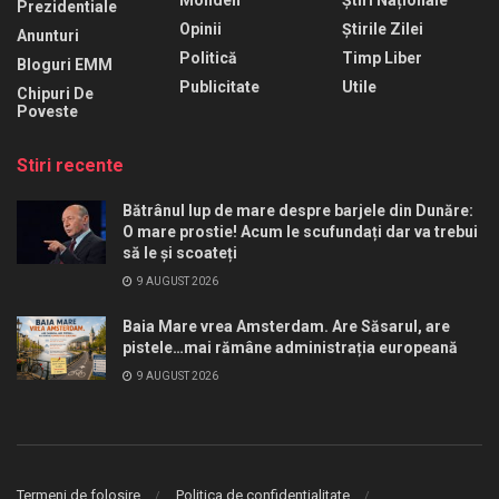
Prezidentiale
Opinii
Știrile Zilei
Anunturi
Politică
Timp Liber
Bloguri EMM
Publicitate
Utile
Chipuri De
Poveste
Stiri recente
Bătrânul lup de mare despre barjele din Dunăre:
O mare prostie! Acum le scufundați dar va trebui
să le și scoateți
9 AUGUST 2026
Baia Mare vrea Amsterdam. Are Săsarul, are
pistele…mai rămâne administrația europeană
9 AUGUST 2026
Termeni de folosire
Politica de confidentialitate