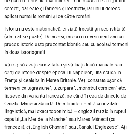
de gândire este nu doar incorect, sub masca de a fi „politic
corect”, dar este și fariseic și restrictiv, iar unii îl doresc
aplicat numai la români și de către români.
Istoria nu este matematică, ci viață trecută și reconstituită
(atât cât se poate). De aceea, rareori un eveniment sau un
proces istoric este prezentat identic sau cu aceiași termeni
în două istoriografii.
Vă rog să aveți curiozitatea și să luați două manuale sau
cărți de istorie despre epoca lui Napoleon, una scrisă în
Franța și cealaltă în Marea Britanie. Veți constata ușor că
termeni ca „agresiune”, „uzurpare”, „monstrul corsican” etc.
lipsesc din varianta franceză, pe când în cea de dincolo de
Canalul Mânecii abundă. De altminteri – altă curiozitate
lingvistică, mai exact toponimică – englezii nu zic în ruptul
capului „La Mer de la Manche” sau Marea Mânecii (ca
francezii), ci „English Channel” sau „Canalul Englezesc”. Ați