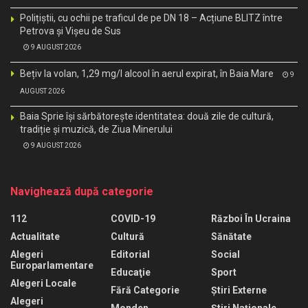
Polițiștii, cu ochii pe traficul de pe DN 18 – Acțiune BLITZ între
Petrova și Vișeu de Sus
9 AUGUST 2026
Bețiv la volan, 1,29 mg/l alcool în aerul expirat, în Baia Mare
9
AUGUST 2026
Baia Sprie își sărbătorește identitatea: două zile de cultură,
tradiție și muzică, de Ziua Minerului
9 AUGUST 2026
Navighează după categorie
112
COVID-19
Război În Ucraina
Actualitate
Cultură
Sănătate
Alegeri
Editorial
Social
Europarlamentare
Educaţie
Sport
Alegeri Locale
Fără Categorie
Știri Externe
Alegeri
Monden
Știri Naționale