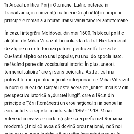
în Ardeal politica Porții Otomane. Luând puterea în
Transilvania, în conivență cu liderii Creștinătății europene,
principele român a alăturat Transilvania taberei antiotomane.
În cazul integrării Moldovei, din mai 1600, în blocul politic
alcătuit de Mihai Viteazul lucrurile stau la fel. Nici termenul
de alipire nu este tocmai potrivit pentru astfel de acte.
Cuvântul alipire este unul popular, nu unul de specialitate,
nefăcând parte din vocabularul istoric. În plus, uneori,
termenul „alipire” are și sens peiorativ. Astfel, cel mai
potrivit termen pentru acțiunile întreprinse de Mihai Viteazul
la nord și la est de Carpați este acela de „unire”, inclusiv din
perspectiva istorică a „duratei lungi”, care a făcut din
principele Țării Românești un erou național și în sensul în
care actul s-a repetat în intervalul 1859-1918. Mihai
Viteazul nu avea de unde să știe că a prefigurat România
modernă și nici că avea să devină erou național, însă noi