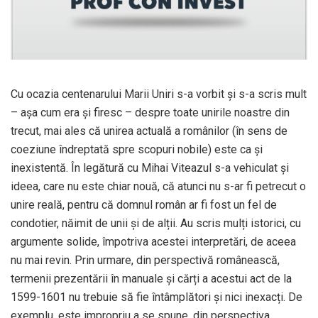
Cu ocazia centenarului Marii Uniri s-a vorbit și s-a scris mult
– așa cum era și firesc – despre toate unirile noastre din
trecut, mai ales că unirea actuală a românilor (în sens de
coeziune îndreptată spre scopuri nobile) este ca și
inexistentă. În legătură cu Mihai Viteazul s-a vehiculat și
ideea, care nu este chiar nouă, că atunci nu s-ar fi petrecut o
unire reală, pentru că domnul român ar fi fost un fel de
condotier, năimit de unii și de alții. Au scris mulți istorici, cu
argumente solide, împotriva acestei interpretări, de aceea
nu mai revin. Prin urmare, din perspectivă românească,
termenii prezentării în manuale și cărți a acestui act de la
1599-1601 nu trebuie să fie întâmplători și nici inexacți. De
exemplu, este impropriu a se spune, din perspectiva