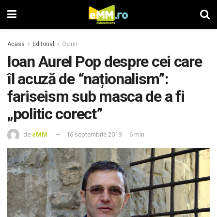
Acasa
Editorial
Opinii
Ioan Aurel Pop despre cei care
îl acuză de “naționalism”:
fariseism sub masca de a fi
„politic corect”
de
eMM
16 septembrie 2019
6 min