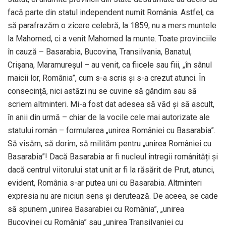
facă parte din statul independent numit România. Astfel, ca
să parafrazăm o zicere celebră, la 1859, nu a mers muntele
la Mahomed, ci a venit Mahomed la munte. Toate provinciile
în cauză – Basarabia, Bucovina, Transilvania, Banatul,
Crișana, Maramureșul – au venit, ca fiicele sau fiii, „în sânul
maicii lor, România”, cum s-a scris și s-a crezut atunci. În
consecință, nici astăzi nu se cuvine să gândim sau să
scriem altminteri. Mi-a fost dat adesea să văd și să ascult,
în anii din urmă – chiar de la vocile cele mai autorizate ale
statului român – formularea „unirea României cu Basarabia”.
Să visăm, să dorim, să milităm pentru „unirea României cu
Basarabia”! Dacă Basarabia ar fi nucleul întregii românități și
dacă centrul viitorului stat unit ar fi la răsărit de Prut, atunci,
evident, România s-ar putea uni cu Basarabia. Altminteri
expresia nu are niciun sens și derutează. De aceea, se cade
să spunem „unirea Basarabiei cu România”, „unirea
Bucovinei cu România” sau „unirea Transilvaniei cu