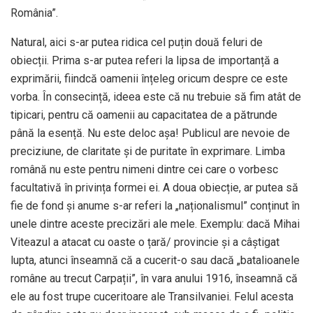
România”.
Natural, aici s-ar putea ridica cel puțin două feluri de
obiecții. Prima s-ar putea referi la lipsa de importanță a
exprimării, fiindcă oamenii înțeleg oricum despre ce este
vorba. În consecință, ideea este că nu trebuie să fim atât de
tipicari, pentru că oamenii au capacitatea de a pătrunde
până la esență. Nu este deloc așa! Publicul are nevoie de
preciziune, de claritate și de puritate în exprimare. Limba
română nu este pentru nimeni dintre cei care o vorbesc
facultativă în privința formei ei. A doua obiecție, ar putea să
fie de fond și anume s-ar referi la „naționalismul” conținut în
unele dintre aceste precizări ale mele. Exemplu: dacă Mihai
Viteazul a atacat cu oaste o țară/ provincie și a câștigat
lupta, atunci înseamnă că a cucerit-o sau dacă „batalioanele
române au trecut Carpații”, în vara anului 1916, înseamnă că
ele au fost trupe cuceritoare ale Transilvaniei. Felul acesta