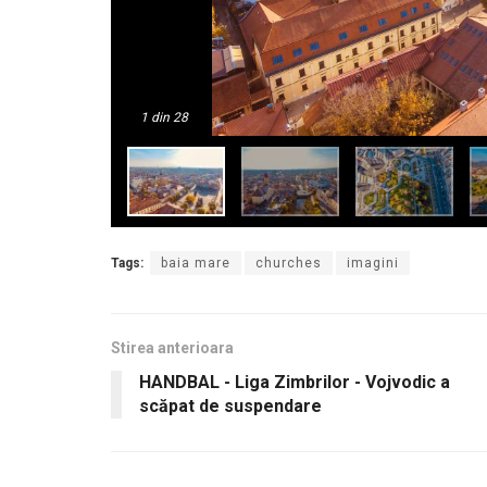
1
din 28
Tags:
baia mare
churches
imagini
Stirea anterioara
HANDBAL - Liga Zimbrilor - Vojvodic a
scăpat de suspendare