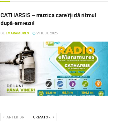
CATHARSIS – muzica care îți dă ritmul
după-amiezii!
DE
EMARAMUREȘ
29 IULIE 2026
ANTERIOR
URMATOR