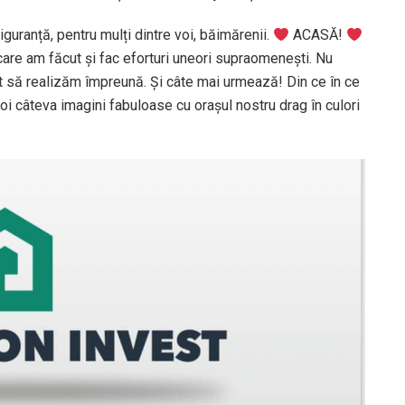
guranță, pentru mulți dintre voi, băimărenii.
ACASĂ!
care am făcut și fac eforturi uneori supraomenești. Nu
șit să realizăm împreună. Și câte mai urmează! Din ce în ce
oi câteva imagini fabuloase cu orașul nostru drag în culori