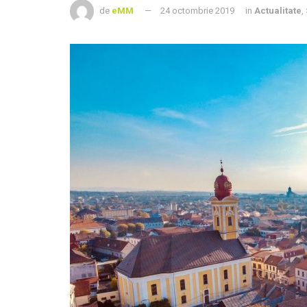
de
eMM
24 octombrie 2019
in
Actualitate
,