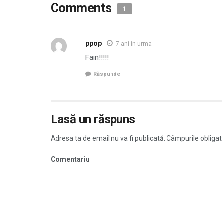
Comments
1
ppop
7 ani in urma
Fain!!!!!
Răspunde
Lasă un răspuns
Adresa ta de email nu va fi publicată.
Câmpurile obligat
Comentariu