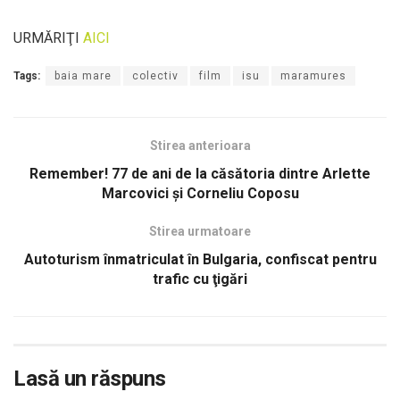
URMĂRIŢI
AICI
Tags:
baia mare
colectiv
film
isu
maramures
Stirea anterioara
Remember! 77 de ani de la căsătoria dintre Arlette
Marcovici și Corneliu Coposu
Stirea urmatoare
Autoturism înmatriculat în Bulgaria, confiscat pentru
trafic cu ţigări
Lasă un răspuns