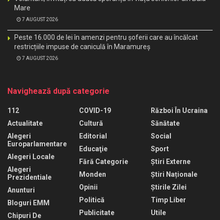
Mare
7 AUGUST 2026
Peste 16.000 de lei în amenzi pentru șoferii care au încălcat
restricțiile impuse de caniculă în Maramureș
7 AUGUST 2026
Navighează după categorie
112
COVID-19
Război În Ucraina
Actualitate
Cultură
Sănătate
Alegeri
Editorial
Social
Europarlamentare
Educaţie
Sport
Alegeri Locale
Fără Categorie
Știri Externe
Alegeri
Monden
Știri Naționale
Prezidentiale
Opinii
Știrile Zilei
Anunturi
Politică
Timp Liber
Bloguri EMM
Publicitate
Utile
Chipuri De