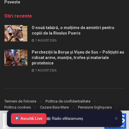
Poveste
Stiri recente
O nouă tabără, o mulțime de amintiri pentru
copiii de la Rivulus Pueris
7 AUGUST 2026
Percheziții la Borșa și Vișeu de Sus – Polițiștii au
ridicat arme, muniție, trofee și materiale
pirotehnice
7 AUGUST 2026
Termeni de folosire
Politica de confidentialitate
Politica cookies
Cazare Baia Mare
Pensiune Sighișoara
✕
Ascultă Live
Radio eMaramureș
© 2020 eMaramures. Toate drepturile rezervate.