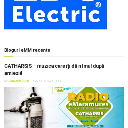
Bloguri eMM recente
CATHARSIS – muzica care îți dă ritmul după-
amiezii!
DE
EMARAMUREȘ
29 IULIE 2026
0