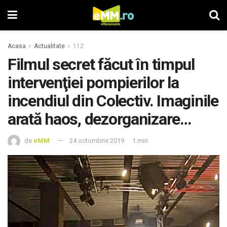
Acasa
Actualitate
112
Filmul secret făcut în timpul
intervenţiei pompierilor la
incendiul din Colectiv. Imaginile
arată haos, dezorganizare…
de
eMM
24 octombrie 2019
1 min