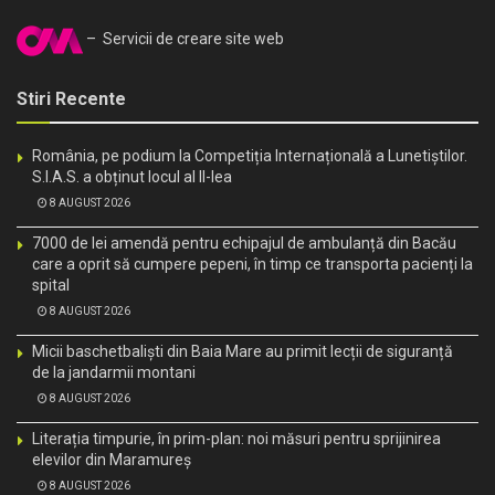
– Servicii de creare site web
Stiri Recente
România, pe podium la Competiția Internațională a Lunetiștilor.
S.I.A.S. a obținut locul al II-lea
8 AUGUST 2026
7000 de lei amendă pentru echipajul de ambulanță din Bacău
care a oprit să cumpere pepeni, în timp ce transporta pacienți la
spital
8 AUGUST 2026
Micii baschetbaliști din Baia Mare au primit lecții de siguranță
de la jandarmii montani
8 AUGUST 2026
Literația timpurie, în prim-plan: noi măsuri pentru sprijinirea
elevilor din Maramureș
8 AUGUST 2026