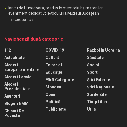
Iancu de Hunedoara, readus în memoria băimărenilor:
eveniment dedicat voievodului la Muzeul Județean
8 AUGUST 2026
Navighează după categorie
112
COVID-19
Război În Ucraina
Actualitate
Cultură
Sănătate
Alegeri
Editorial
Social
Europarlamentare
Educaţie
Sport
Alegeri Locale
Fără Categorie
Știri Externe
Alegeri
Monden
Știri Naționale
Prezidentiale
Opinii
Știrile Zilei
Anunturi
Politică
Timp Liber
Bloguri EMM
Publicitate
Utile
Chipuri De
Poveste