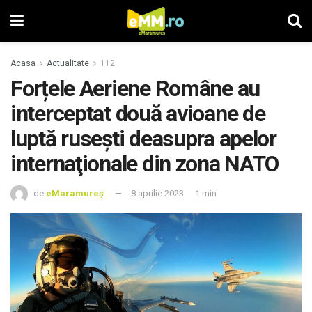
Acasa
Actualitate
112
Forțele Aeriene Române au
interceptat două avioane de
luptă rusești deasupra apelor
internaţionale din zona NATO
de
eMaramureș
8 aprilie 2023
1 min