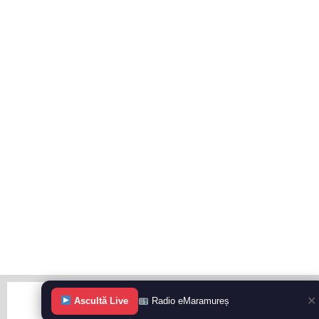
✕
Ascultă Live
Radio eMaramureș