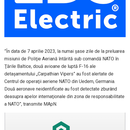
”În data de 7 aprilie 2023, la numai şase zile de la preluarea
misiunii de Poliţie Aeriană întărită sub comandă NATO în
Ţările Baltice, două avioane de luptă F-16 ale
detaşamentului „Carpathian Vipers” au fost alertate de
Centrul de operaţii aeriene NATO din Uedem, Germania.
Două aeronave neidentificate au fost detectate zburând
deasupra apelor internaţionale din zona de responsabilitate
a NATO”, transmite MApN.