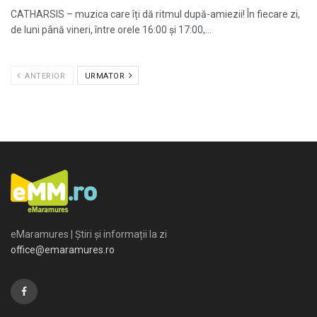
CATHARSIS – muzica care îți dă ritmul după-amiezii! În fiecare zi,
de luni până vineri, între orele 16:00 și 17:00,...
ANTERIOR
URMATOR
eMaramures | Știri și informații la zi
office@emaramures.ro