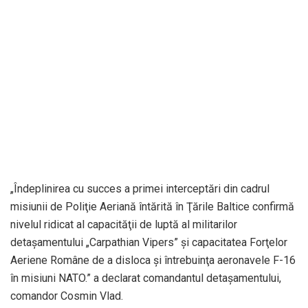
„Îndeplinirea cu succes a primei interceptări din cadrul
misiunii de Poliţie Aeriană întărită în Ţările Baltice confirmă
nivelul ridicat al capacităţii de luptă al militarilor
detaşamentului „Carpathian Vipers” şi capacitatea Forţelor
Aeriene Române de a disloca şi întrebuinţa aeronavele F-16
în misiuni NATO.” a declarat comandantul detaşamentului,
comandor Cosmin Vlad.