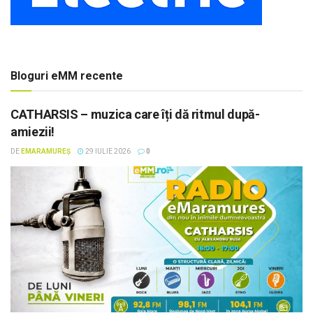
Bloguri eMM recente
CATHARSIS – muzica care îți dă ritmul după-
amiezii!
DE
EMARAMUREȘ
29 IULIE 2026
0