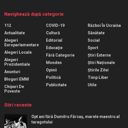
Navighează după categorie
112
COVID-19
Război În Ucraina
Actualitate
Cultură
Sănătate
Alegeri
Editorial
Social
Europarlamentare
Educaţie
Sport
Alegeri Locale
Fără Categorie
Știri Externe
Alegeri
Monden
Știri Naționale
Prezidentiale
Opinii
Știrile Zilei
Anunturi
Politică
Timp Liber
Bloguri EMM
Publicitate
Utile
Chipuri De
Poveste
Stiri recente
Opt ani fără Dumitru Fărcaș, marele maestru al
taragotului