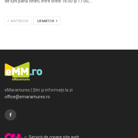
de luni până vineri, între orele 16:00 și 17:00,...
ANTERIOR
URMATOR
eMaramures | Știri și informații la zi
office@emaramures.ro
– Servicii de creare site web