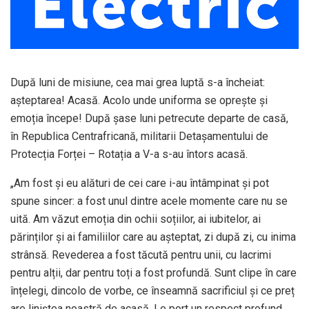
După luni de misiune, cea mai grea luptă s-a încheiat:
așteptarea! Acasă. Acolo unde uniforma se oprește și
emoția începe! După șase luni petrecute departe de casă,
în Republica Centrafricană, militarii Detașamentului de
Protecția Forței – Rotația a V-a s-au întors acasă.
„Am fost și eu alături de cei care i-au întâmpinat și pot
spune sincer: a fost unul dintre acele momente care nu se
uită. Am văzut emoția din ochii soțiilor, ai iubitelor, ai
părinților și ai familiilor care au așteptat, zi după zi, cu inima
strânsă. Revederea a fost tăcută pentru unii, cu lacrimi
pentru alții, dar pentru toți a fost profundă. Sunt clipe în care
înțelegi, dincolo de vorbe, ce înseamnă sacrificiul și ce preț
are liniștea noastră de acasă. Le port un respect profund