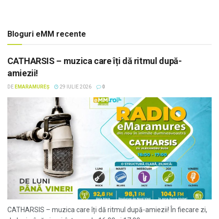
Bloguri eMM recente
CATHARSIS – muzica care îți dă ritmul după-
amiezii!
DE
EMARAMUREȘ
29 IULIE 2026
0
CATHARSIS – muzica care îți dă ritmul după-amiezii! În fiecare zi,