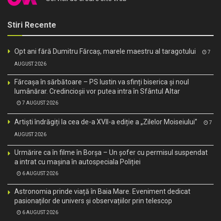
Stiri Recente
Opt ani fără Dumitru Fărcaș, marele maestru al taragotului
7
AUGUST 2026
Fărcașa în sărbătoare – PS Iustin va sfinți biserica și noul
lumânărar. Credincioșii vor putea intra în Sfântul Altar
7 AUGUST 2026
Artiști îndrăgiți la cea de-a XVII-a ediție a „Zilelor Moiseiului”
7
AUGUST 2026
Urmărire ca în filme în Borșa – Un șofer cu permisul suspendat
a intrat cu mașina în autospeciala Poliției
6 AUGUST 2026
Astronomia prinde viață în Baia Mare. Eveniment dedicat
pasionaților de univers și observațiilor prin telescop
6 AUGUST 2026