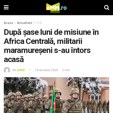
Acasa
Actualitate
112
După șase luni de misiune în
Africa Centrală, militarii
maramureșeni s-au întors
acasă
de
eMM
14 ianuarie 2026
2 min