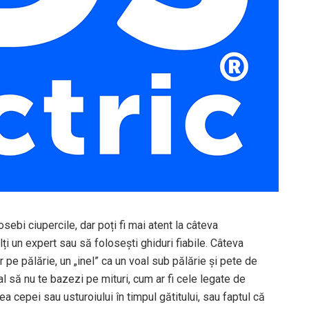
ebi ciupercile, dar poți fi mai atent la câteva
lți un expert sau să folosești ghiduri fiabile. Câteva
pe pălărie, un „inel” ca un voal sub pălărie și pete de
 să nu te bazezi pe mituri, cum ar fi cele legate de
rea cepei sau usturoiului în timpul gătitului, sau faptul că