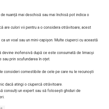
ii de nuanță mai deschisă sau mai închisă pot indica o
că are culori vii pentru a o considera otrăvitoare; acest
ată ca un voal sau un mini-capișon. Multe ciuperci cu această
ercă devine inofensivă după ce este consumată de limacși
e sau prin scufundarea în oțet.
le consideri comestibile de cele pe care nu le recunoști
imic dacă atingi o ciupercă otrăvitoare.
 consulți un expert sau să folosești ghiduri de
ri.
es