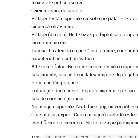
limacșii le pot consuma.
Caracteristici de urmărit
Pălăria: Evită ciupercile cu solzi pe pălărie. Solz
ciupercă otrăvitoare.
Pălăria (din nou): Nu te baza pe faptul că o ciuper
lucru este un mit.
Tulpina: Fii atent la un „inel” sub pălărie, care ar
caracteristică sunt otrăvitoare.
Alte mituri false: Nu crede în miturile că o ciup
sau insecte, sau că toxicitatea dispare după gătir
Recomandări practice
Folosește două coșuri: Separă ciupercile pe care 
sau de care nu ești sigur.
Nu atinge ciupercile: Nu-ți face griji, nu vei păți n
Consultă un expert: Cea mai sigură metodă este să
identificare de încredere. Nu te baza pe presupune
Tags:
baia amre
ciuperci
dosebiri
maramur