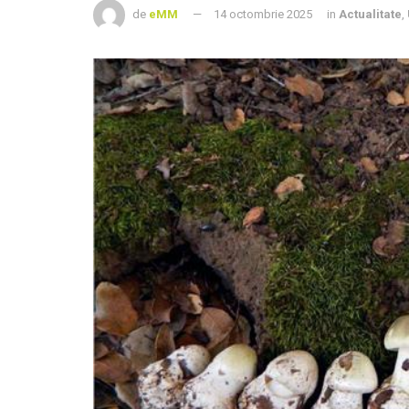
de
eMM
14 octombrie 2025
in
Actualitate
,