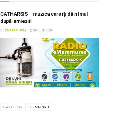
CATHARSIS – muzica care îți dă ritmul
după-amiezii!
DE
EMARAMUREȘ
29 IULIE 2026
ANTERIOR
URMATOR