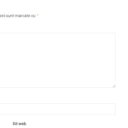
*
orii sunt marcate cu
Sit web