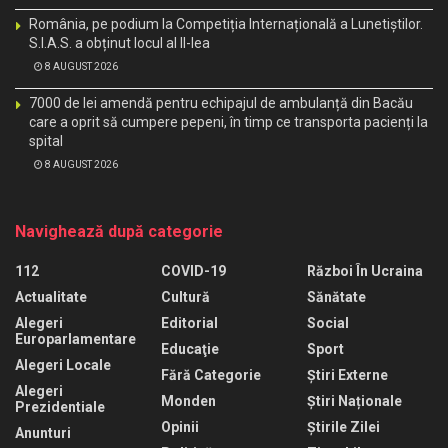
România, pe podium la Competiția Internațională a Lunetiștilor.
S.I.A.S. a obținut locul al II-lea
8 AUGUST 2026
7000 de lei amendă pentru echipajul de ambulanță din Bacău
care a oprit să cumpere pepeni, în timp ce transporta pacienți la
spital
8 AUGUST 2026
Navighează după categorie
112
COVID-19
Război În Ucraina
Actualitate
Cultură
Sănătate
Alegeri
Editorial
Social
Europarlamentare
Educaţie
Sport
Alegeri Locale
Fără Categorie
Știri Externe
Alegeri
Monden
Știri Naționale
Prezidentiale
Opinii
Știrile Zilei
Anunturi