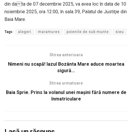
din data de 07 decembrie 2025, va avea loc în data de 10
noiembrie 2025, ora 12:00, în sala 39, Palatul de Justiţie din
Baia Mare.
Tags:
alegeri
maramures
poienile de sub munte
sieu
Stirea anterioara
Nimeni nu scapă! Iazul Bozânta Mare aduce moartea
sigură...
Stirea urmatoare
Baia Sprie. Prins la volanul unei mașini fără numere de
înmatriculare
Lasă un răspuns