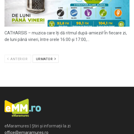
CATHARSIS – muzica care îți dă ritmul după-amiezii! În fiecare zi,
de luni până vineri, între orele 16:00 și 17:00,...
ANTERIOR
URMATOR
eMaramures | Știri și informații la zi
office@emaramures.ro