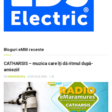
Bloguri eMM recente
CATHARSIS – muzica care îți dă ritmul după-
amiezii!
DE
EMARAMUREȘ
29 IULIE 2026
0