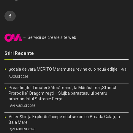
– Servicii de creare site web
Stiri Recente
Școala de vară MERITO Maramureș revine cu o nouă ediție
9
AUGUST 2026
Preasfințitul Timotei Sătmăreanul, la Mănăstirea „Sfântul
Proroc Ilie” Dragomirești – Slujba parastasului pentru
arhimandritul Sofronie Perța
9 AUGUST 2026
Volei. Știința Explorări începe noul sezon cu Arcada Galați, la
Baia Mare
9 AUGUST 2026