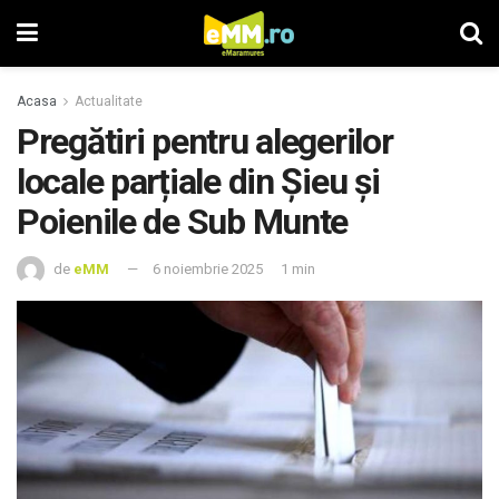
Acasa
Actualitate
Pregătiri pentru alegerilor
locale parțiale din Șieu și
Poienile de Sub Munte
de
eMM
6 noiembrie 2025
1 min