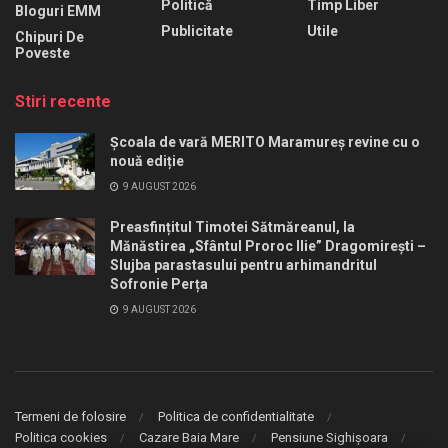
Politică
Timp Liber
Bloguri EMM
Publicitate
Utile
Chipuri De
Poveste
Stiri recente
Școala de vară MERITO Maramureș revine cu o
nouă ediție
9 AUGUST 2026
Preasfințitul Timotei Sătmăreanul, la
Mănăstirea „Sfântul Proroc Ilie” Dragomirești –
Slujba parastasului pentru arhimandritul
Sofronie Perța
9 AUGUST 2026
Termeni de folosire
Politica de confidentialitate
Politica cookies
Cazare Baia Mare
Pensiune Sighișoara