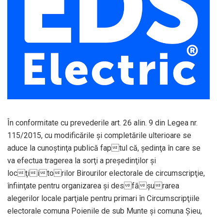
În conformitate cu prevederile art. 26 alin. 9 din Legea nr.
115/2015, cu modificările şi completările ulterioare se
aduce la cunoştinţa publică faptul că, şedinţa în care se
va efectua tragerea la sorţi a preşedinţilor şi
locţiitorilor Birourilor electorale de circumscripţie,
înfiinţate pentru organizarea şi desfăşurarea
alegerilor locale parţiale pentru primari în Circumscripţiile
electorale comuna Poienile de sub Munte şi comuna Şieu,