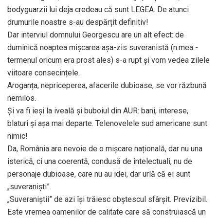
bodyguarzii lui deja credeau că sunt LEGEA. De atunci
drumurile noastre s-au despărțit definitiv!
Dar interviul domnului Georgescu are un alt efect: de
duminică noaptea mișcarea așa-zis suveranistă (n.mea -
termenul oricum era prost ales) s-a rupt și vom vedea zilele
viitoare consecințele.
Aroganța, nepriceperea, afacerile dubioase, se vor răzbună
nemilos.
Și va fi ieși la iveală și buboiul din AUR: bani, interese,
blaturi și așa mai departe. Telenovelele sud americane sunt
nimic!
Da, România are nevoie de o mișcare națională, dar nu una
isterică, ci una coerentă, condusă de intelectuali, nu de
personaje dubioase, care nu au idei, dar urlă că ei sunt
„suveraniști”.
„Suveraniștii” de azi își trăiesc obștescul sfârșit. Previzibil.
Este vremea oamenilor de calitate care să construiască un