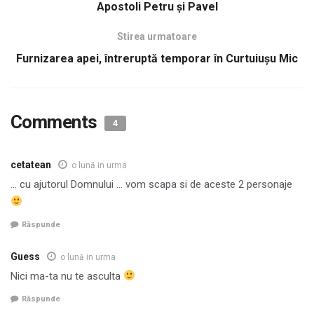
Apostoli Petru şi Pavel
Stirea urmatoare
Furnizarea apei, întreruptă temporar în Curtuiușu Mic
Comments
4
cetatean
o lună in urma
… cu ajutorul Domnului … vom scapa si de aceste 2 personaje
Răspunde
Guess
o lună in urma
Nici ma-ta nu te asculta
Răspunde