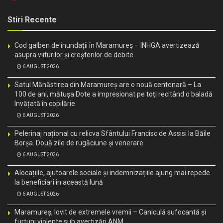
Stiri Recente
Cod galben de inundații în Maramureș – INHGA avertizează
asupra viiturilor și creșterilor de debite
6 AUGUST 2026
Satul Mănăstirea din Maramureș are o nouă centenară – La
100 de ani, mătușa Dote a impresionat pe toți recitând o baladă
învățată în copilărie
6 AUGUST 2026
Pelerinaj național cu relicva Sfântului Francisc de Assisi la Băile
Borșa. Două zile de rugăciune și venerare
6 AUGUST 2026
Alocațiile, ajutoarele sociale și indemnizațiile ajung mai repede
la beneficiari în această lună
6 AUGUST 2026
Maramureș, lovit de extremele vremii – Caniculă sufocantă și
furtuni violente sub avertizări ANM