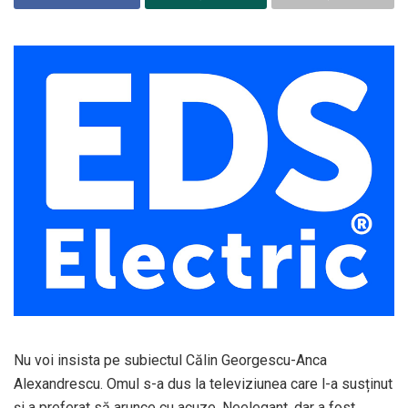
Nu voi insista pe subiectul Călin Georgescu-Anca
Alexandrescu. Omul s-a dus la televiziunea care l-a susținut
și a preferat să arunce cu acuze. Neelegant, dar a fost