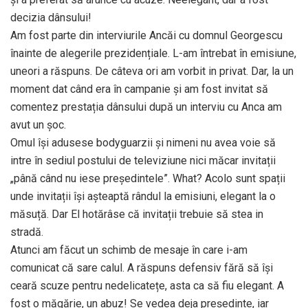
decizia dânsului!
Am fost parte din interviurile Ancăi cu domnul Georgescu
înainte de alegerile prezidențiale. L-am întrebat în emisiune,
uneori a răspuns. De câteva ori am vorbit in privat. Dar, la un
moment dat când era în campanie și am fost invitat să
comentez prestația dânsului după un interviu cu Anca am
avut un șoc.
Omul își adusese bodyguarzii și nimeni nu avea voie să
intre în sediul postului de televiziune nici măcar invitații
„până când nu iese președintele”. What? Acolo sunt spații
unde invitații își așteaptă rândul la emisiuni, elegant la o
măsuță. Dar El hotărâse că invitații trebuie să stea in
stradă.
Atunci am făcut un schimb de mesaje în care i-am
comunicat că sare calul. A răspuns defensiv fără să își
ceară scuze pentru nedelicatețe, asta ca să fiu elegant. A
fost o măgărie, un abuz! Se vedea deja președinte, iar