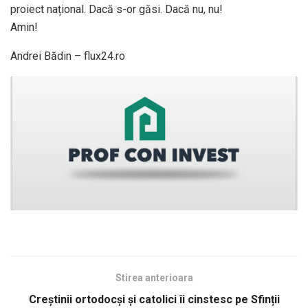
proiect național. Dacă s-or găsi. Dacă nu, nu!
Amin!
Andrei Bădin – flux24.ro
Stirea anterioara
Creştinii ortodocşi şi catolici îi cinstesc pe Sfinții