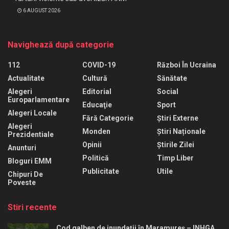
6 AUGUST 2026
Navighează după categorie
112
COVID-19
Război În Ucraina
Actualitate
Cultură
Sănătate
Alegeri
Editorial
Social
Europarlamentare
Educaţie
Sport
Alegeri Locale
Fără Categorie
Știri Externe
Alegeri
Monden
Știri Naționale
Prezidentiale
Opinii
Știrile Zilei
Anunturi
Politică
Timp Liber
Bloguri EMM
Publicitate
Utile
Chipuri De
Poveste
Stiri recente
Cod galben de inundații în Maramureș – INHGA