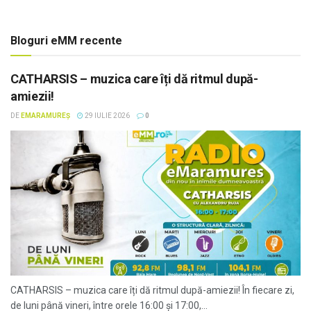
Bloguri eMM recente
CATHARSIS – muzica care îți dă ritmul după-
amiezii!
DE
EMARAMUREȘ
29 IULIE 2026
0
CATHARSIS – muzica care îți dă ritmul după-amiezii! În fiecare zi,
de luni până vineri, între orele 16:00 și 17:00,...