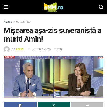
Acasa
Actualitate
Mișcarea așa-zis suveranistă a
murit! Amin!
de
eMM
29 iunie 2026
2 min