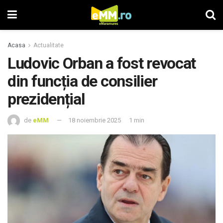
Acasa
Actualitate
Ludovic Orban a fost revocat
din funcția de consilier
prezidențial
de
eMM
18 noiembrie 2025
1 min