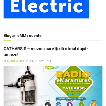
Bloguri eMM recente
CATHARSIS – muzica care îți dă ritmul după-
amiezii!
DE
EMARAMUREȘ
29 IULIE 2026
0