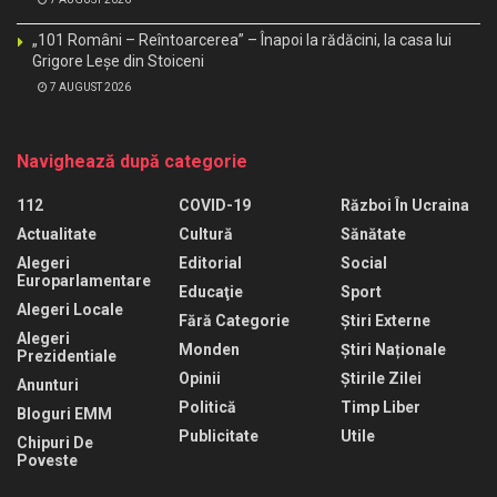
„101 Români – Reîntoarcerea” – Înapoi la rădăcini, la casa lui
Grigore Leșe din Stoiceni
7 AUGUST 2026
Navighează după categorie
112
COVID-19
Război În Ucraina
Actualitate
Cultură
Sănătate
Alegeri
Editorial
Social
Europarlamentare
Educaţie
Sport
Alegeri Locale
Fără Categorie
Știri Externe
Alegeri
Monden
Știri Naționale
Prezidentiale
Opinii
Știrile Zilei
Anunturi
Politică
Timp Liber
Bloguri EMM
Publicitate
Utile
Chipuri De
Poveste