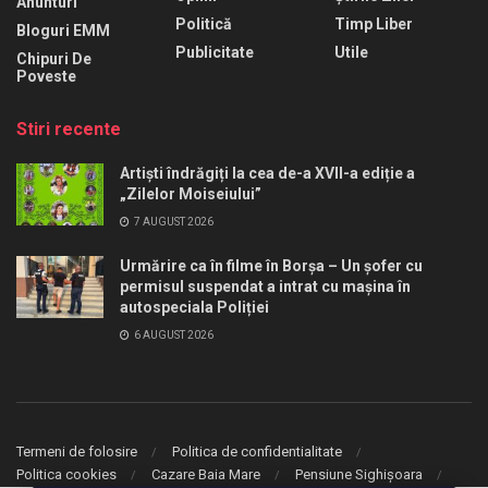
Anunturi
Politică
Timp Liber
Bloguri EMM
Publicitate
Utile
Chipuri De
Poveste
Stiri recente
Artiști îndrăgiți la cea de-a XVII-a ediție a
„Zilelor Moiseiului”
7 AUGUST 2026
Urmărire ca în filme în Borșa – Un șofer cu
permisul suspendat a intrat cu mașina în
autospeciala Poliției
6 AUGUST 2026
Termeni de folosire
Politica de confidentialitate
Politica cookies
Cazare Baia Mare
Pensiune Sighișoara