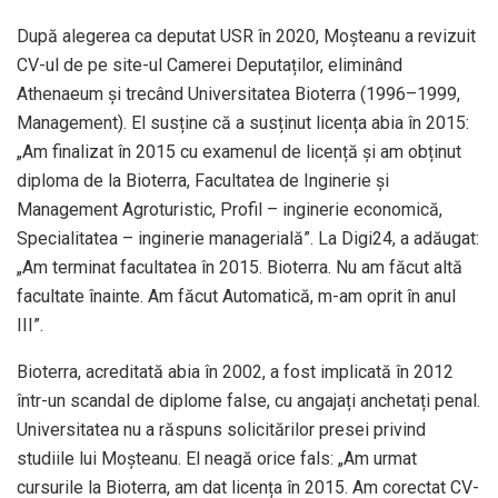
După alegerea ca deputat USR în 2020, Moșteanu a revizuit
CV-ul de pe site-ul Camerei Deputaților, eliminând
Athenaeum și trecând Universitatea Bioterra (1996–1999,
Management). El susține că a susținut licența abia în 2015:
„Am finalizat în 2015 cu examenul de licență și am obținut
diploma de la Bioterra, Facultatea de Inginerie și
Management Agroturistic, Profil – inginerie economică,
Specialitatea – inginerie managerială”. La Digi24, a adăugat:
„Am terminat facultatea în 2015. Bioterra. Nu am făcut altă
facultate înainte. Am făcut Automatică, m-am oprit în anul
III”.
Bioterra, acreditată abia în 2002, a fost implicată în 2012
într-un scandal de diplome false, cu angajați anchetați penal.
Universitatea nu a răspuns solicitărilor presei privind
studiile lui Moșteanu. El neagă orice fals: „Am urmat
cursurile la Bioterra, am dat licența în 2015. Am corectat CV-