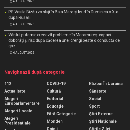
6 AUGUST 2026
PS Vasile Bizău va sluji în Baia Mare și Ieud în Duminica a X-a
după Rusalii
6 AUGUST 2026
Vântul puternic creează probleme în Maramureș: copaci
doborâți și risc după căderea unei crengi peste o conductă de
gaz
6 AUGUST 2026
Navighează după categorie
112
COVID-19
Război În Ucraina
Actualitate
Cultură
Sănătate
Alegeri
Editorial
Social
Europarlamentare
Educaţie
Sport
Alegeri Locale
Fără Categorie
Știri Externe
Alegeri
Monden
Știri Naționale
Prezidentiale
Opinii
Știrile Zilei