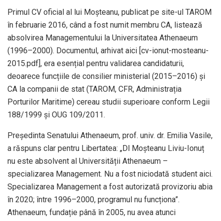
Primul CV oficial al lui Moșteanu, publicat pe site-ul TAROM
în februarie 2016, când a fost numit membru CA, listează
absolvirea Managementului la Universitatea Athenaeum
(1996–2000). Documentul, arhivat aici [cv-ionut-mosteanu-
2015.pdf], era esențial pentru validarea candidaturii,
deoarece funcțiile de consilier ministerial (2015–2016) și
CA la companii de stat (TAROM, CFR, Administrația
Porturilor Maritime) cereau studii superioare conform Legii
188/1999 și OUG 109/2011.
Președinta Senatului Athenaeum, prof. univ. dr. Emilia Vasile,
a răspuns clar pentru Libertatea: „Dl Moșteanu Liviu-Ionuț
nu este absolvent al Universității Athenaeum –
specializarea Management. Nu a fost niciodată student aici.
Specializarea Management a fost autorizată provizoriu abia
în 2020; între 1996–2000, programul nu funcționa”.
Athenaeum, fundație până în 2005, nu avea atunci