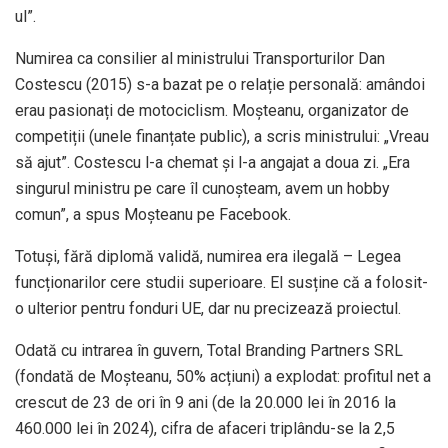
ul”.
Numirea ca consilier al ministrului Transporturilor Dan
Costescu (2015) s-a bazat pe o relație personală: amândoi
erau pasionați de motociclism. Moșteanu, organizator de
competiții (unele finanțate public), a scris ministrului: „Vreau
să ajut”. Costescu l-a chemat și l-a angajat a doua zi. „Era
singurul ministru pe care îl cunoșteam, avem un hobby
comun”, a spus Moșteanu pe Facebook.
Totuși, fără diplomă validă, numirea era ilegală – Legea
funcționarilor cere studii superioare. El susține că a folosit-
o ulterior pentru fonduri UE, dar nu precizează proiectul.
Odată cu intrarea în guvern, Total Branding Partners SRL
(fondată de Moșteanu, 50% acțiuni) a explodat: profitul net a
crescut de 23 de ori în 9 ani (de la 20.000 lei în 2016 la
460.000 lei în 2024), cifra de afaceri triplându-se la 2,5