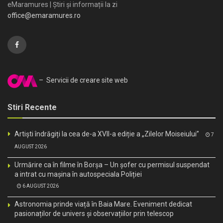
eMaramures | Știri și informații la zi
office@emaramures.ro
– Servicii de creare site web
Stiri Recente
Artiști îndrăgiți la cea de-a XVII-a ediție a „Zilelor Moiseiului”
7
AUGUST 2026
Urmărire ca în filme în Borșa – Un șofer cu permisul suspendat
a intrat cu mașina în autospeciala Poliției
6 AUGUST 2026
Astronomia prinde viață în Baia Mare. Eveniment dedicat
pasionaților de univers și observațiilor prin telescop