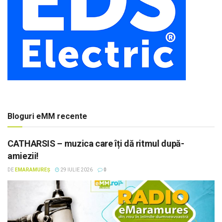
Bloguri eMM recente
CATHARSIS – muzica care îți dă ritmul după-
amiezii!
DE
EMARAMUREȘ
29 IULIE 2026
0