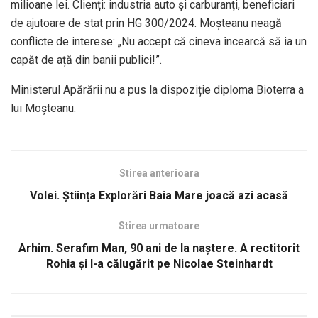
milioane lei. Clienți: industria auto și carburanți, beneficiari
de ajutoare de stat prin HG 300/2024. Moșteanu neagă
conflicte de interese: „Nu accept că cineva încearcă să ia un
capăt de ață din banii publici!”.
Ministerul Apărării nu a pus la dispoziție diploma Bioterra a
lui Moșteanu.
Stirea anterioara
Volei. Știința Explorări Baia Mare joacă azi acasă
Stirea urmatoare
Arhim. Serafim Man, 90 ani de la naștere. A rectitorit
Rohia și l-a călugărit pe Nicolae Steinhardt