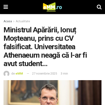
Acasa
Actualitate
Ministrul Apărării, Ionuț
Moșteanu, prins cu CV
falsificat. Universitatea
Athenaeum neagă că l-ar fi
avut student…
de
eMM
27 noiembrie 2025
3 min