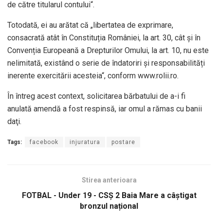
de către titularul contului“.
Totodată, ei au arătat că „libertatea de exprimare,
consacrată atât în Constituția României, la art. 30, cât și în
Convenția Europeană a Drepturilor Omului, la art. 10, nu este
nelimitată, existând o serie de îndatoriri și responsabilități
inerente exercitării acesteia“, conform www.rolii.ro.
În întreg acest context, solicitarea bărbatului de a-i fi
anulată amendă a fost respinsă, iar omul a rămas cu banii
daţi.
Tags:
facebook
injuratura
postare
Stirea anterioara
FOTBAL - Under 19 - CSȘ 2 Baia Mare a câștigat
bronzul național