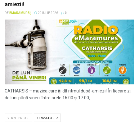
amiezii!
DE
EMARAMUREȘ
29 IULIE 2026
0
CATHARSIS – muzica care îți dă ritmul după-amiezii! În fiecare zi,
de luni până vineri, între orele 16:00 și 17:00,...
ANTERIOR
URMATOR