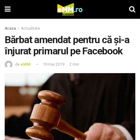
Acasa
Actualitate
Bărbat amendat pentru că și-a
înjurat primarul pe Facebook
de
eMM
19 mai 2019
2 min