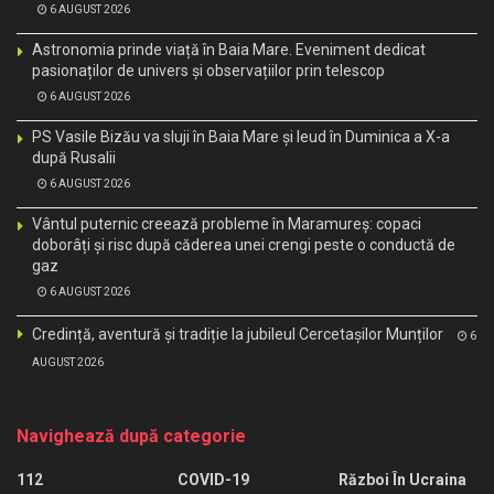
6 AUGUST 2026
Astronomia prinde viață în Baia Mare. Eveniment dedicat
pasionaților de univers și observațiilor prin telescop
6 AUGUST 2026
PS Vasile Bizău va sluji în Baia Mare și Ieud în Duminica a X-a
după Rusalii
6 AUGUST 2026
Vântul puternic creează probleme în Maramureș: copaci
doborâți și risc după căderea unei crengi peste o conductă de
gaz
6 AUGUST 2026
Credință, aventură și tradiție la jubileul Cercetașilor Munților
6
AUGUST 2026
Navighează după categorie
112
COVID-19
Război În Ucraina