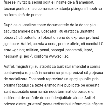
fusese invitat la sediul poliţiei înainte de a fi amendat,
tocmai pentru a i se comunica existența plângerii împotriva
sa formulată de primar.
După ce au analizat toate documentele de la dosar şi au
ascultat ambele părţi, judecătorii au arătat că „instanța
observă că petentul a folosit o serie de expresii profund
jignitoare. Astfel, acesta a scris, printre altele, că numitul I.G.
este «găinar, milițian, penal, papagal, panaramă, lepră,
nespălat și jeg»“, conform www.rolii.ro.
Astfel, magistraţii au stabilit că bărbatul amendat a comis
contravenția reținută în sarcina sa şi au precizat că „rețeaua
de socializare Facebook reprezintă un spațiu public, prin
prisma faptului că textele/imaginile publicate pe aceasta
sunt accesibile unui număr nedeterminat de persoane,
indiferent de setările de confidențialitate alese. Astfel,
oricare dintre „prieteni“ poate redistribui informațiile afișate