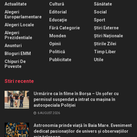
Actualitate
Cultură
Sănătate
Alegeri
Editorial
Social
Europarlamentare
Educaţie
Sport
Alegeri Locale
Fără Categorie
Știri Externe
Alegeri
Monden
Știri Naționale
Prezidentiale
Opinii
Știrile Zilei
Anunturi
Politică
Timp Liber
Bloguri EMM
Publicitate
Utile
Chipuri De
Poveste
Stiri recente
Urmărire ca în filme în Borșa – Un șofer cu
permisul suspendat a intrat cu mașina în
autospeciala Poliției
6 AUGUST 2026
Astronomia prinde viață în Baia Mare. Eveniment
dedicat pasionaților de univers și observațiilor