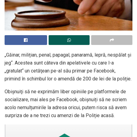
„Găinar, milițian, penal, papagal, panaramă, lepră, nespălat și
jeg“. Acestea sunt câteva din apelativele cu care l-a
„gratulat“ un cetăţean pe-al său primar pe Facebook,
primind în schimbul lor o amendă de 200 de lei de la poliție.
Obişnuiţi să ne exprimăm liber opiniile pe platformele de
socializare, mai ales pe Facebook, obişnuiți să ne scriem
acolo nemulțumirile la adresa oricui, putem risca să avem
surpriza de a ne trezi cu amenzi de la Poliție acasă.