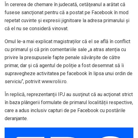
În cererea de chemare în judecată, cetăţeanul a arătat că
fusese sancţionat pentru că a postat pe Facebook în mod
repetat cuvinte şi expresii jignitoare la adresa primarului şi
că el nu se consideră vinovat.
Omul le-a mai explicat magistraților că el se află în conflict
cu primarul şi că prin comentariile sale „a atras atenția cu
privire la presupusele fapte penale săvârșite de către
primar, dar și că agentul de poliție a fost desemnat să îi
supravegheze activitatea pe facebook în lipsa unui ordin de
serviciu“, potrivit www.rolii.ro.
În replică, reprezentanţii IPJ au susţinut că au acţionat strict
în baza plângerii formulate de primarul localității respective,
care a adus inclusiv capturi de pe Facebook cu postările
deranjante.