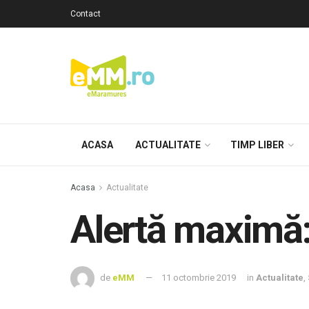
Contact
ACASA
ACTUALITATE
TIMP LIBER
Acasa
Actualitate
Alertă maximă:
de
eMM
11 octombrie 2019
in
Actualitate
,