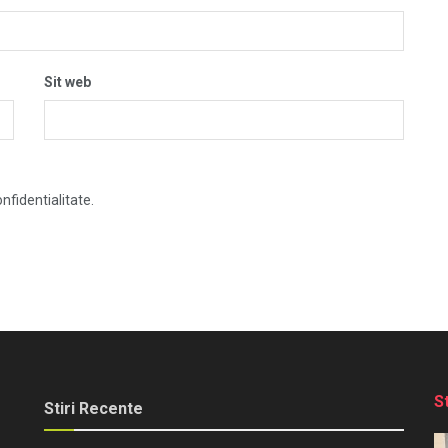
Sit web
nfidentialitate.
S
Stiri Recente