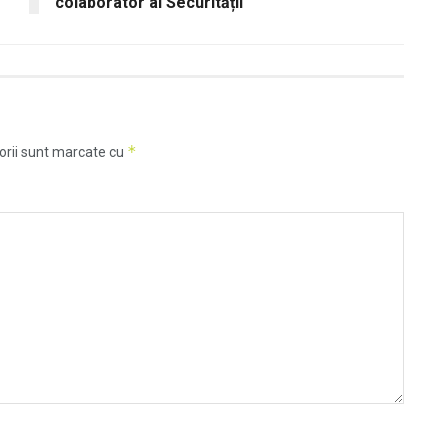
colaborator al Securității
*
orii sunt marcate cu