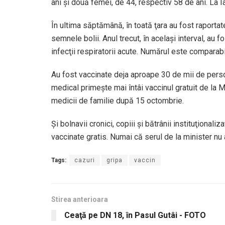
ani şi două femei, de 44, respectiv 58 de ani. La Ia
În ultima săptămână, în toată ţara au fost raportat
semnele bolii. Anul trecut, în acelaşi interval, au 
infecţii respiratorii acute. Numărul este comparabil
Au fost vaccinate deja aproape 30 de mii de pers
medical primeşte mai întâi vaccinul gratuit de la M
medicii de familie după 15 octombrie.
Şi bolnavii cronici, copiii şi bătrânii instituţionali
vaccinate gratis. Numai că serul de la minister nu 
Tags:
cazuri
gripa
vaccin
Stirea anterioara
Ceaţă pe DN 18, în Pasul Gutâi - FOTO