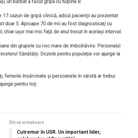
şi, un bărbat a făcut gripa cu tulpina B.
e 17 cazuri de gripă clinică, adică pacienţii au prezentat
fost doar 5. Aproape 70 de mii au fost diagnosticaţi cu
, chiar uşor mai mic faţă de anul trecut în acelaşi interval.
oane din grupele cu risc mare de îmbolnăvire. Personalul
inisterul Sănătăţii. Dozele pentru populaţie vor ajunge la
zaţi, femeile însărcinate şi persoanele în vârstă ar trebui
ajunge pentru toţi.
Stirea urmatoare
Cutremur în USR. Un important lider,