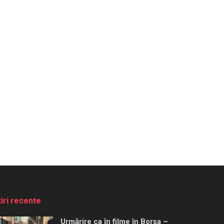
tiri recente
Urmărire ca în filme în Borșa –