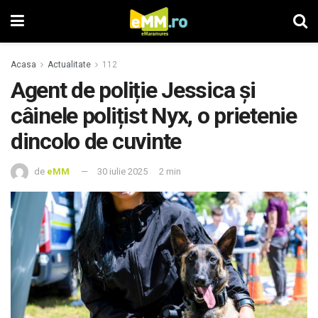
Acasa
Actualitate
112
Agent de poliție Jessica și
câinele polițist Nyx, o prietenie
dincolo de cuvinte
de
eMM
30 iulie 2025
2 min