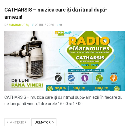
CATHARSIS – muzica care îți dă ritmul după-
amiezii!
DE
EMARAMUREȘ
29 IULIE 2026
0
CATHARSIS – muzica care îți dă ritmul după-amiezii! În fiecare zi,
de luni până vineri, între orele 16:00 și 17:00,...
ANTERIOR
URMATOR