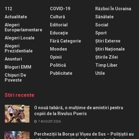
112
COVID-19
Război În Ucraina
Actualitate
Cultură
Sănătate
Alegeri
Editorial
Social
Europarlamentare
Educaţie
Sport
Alegeri Locale
Fără Categorie
Știri Externe
Alegeri
Monden
Știri Naționale
Prezidentiale
Opinii
Știrile Zilei
Anunturi
Politică
Timp Liber
Bloguri EMM
Publicitate
Utile
Chipuri De
Poveste
Stiri recente
O nouă tabără, o mulțime de amintiri pentru
copiii de la Rivulus Pueris
7 AUGUST 2026
Percheziții la Borșa și Vișeu de Sus – Polițiștii au