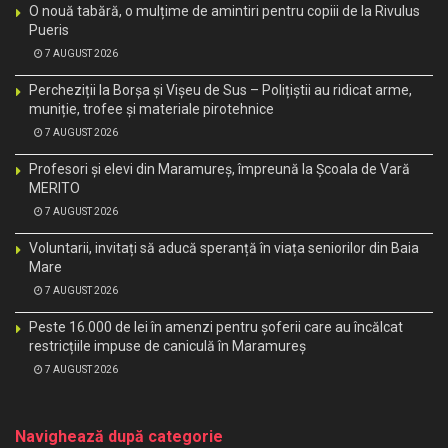
O nouă tabără, o mulțime de amintiri pentru copiii de la Rivulus
Pueris
7 AUGUST 2026
Percheziții la Borșa și Vișeu de Sus – Polițiștii au ridicat arme,
muniție, trofee și materiale pirotehnice
7 AUGUST 2026
Profesori și elevi din Maramureș, împreună la Școala de Vară
MERITO
7 AUGUST 2026
Voluntarii, invitați să aducă speranță în viața seniorilor din Baia
Mare
7 AUGUST 2026
Peste 16.000 de lei în amenzi pentru șoferii care au încălcat
restricțiile impuse de caniculă în Maramureș
7 AUGUST 2026
Navighează după categorie