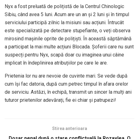
Nyx a fost preluată de polițistă de la Centrul Chinologic
Sibiu, când avea 5 luni. Acum are un an și 2 luni și în timpul
serviciului participă zilnic la misiuni sau acțiuni. Întrucât
este specializată pe detectare stupefiante, o veți observa
mirosind mașinile oprite de polițiști. În această săptămână
a participat la mai multe acțiuni Blocada. Șoferii care nu sunt
suspecți pentru Nyx, scapă doar cu imaginea unui câine
implicat în îndeplinirea atribuțiilor pe care le are.
Prietenia lor nu are nevoie de cuvinte mari. Se vede după
cum își fac datoria, după cum petrec timpul în afara orelor
de serviciu. Astăzi, în echipă, transmit un sincer la mulți ani
tuturor prietenilor adevărați, fie ei chiar și patrupezi!
Stirea anterioara
Dosar penal după o stare conflictuală la Rozavlea. O