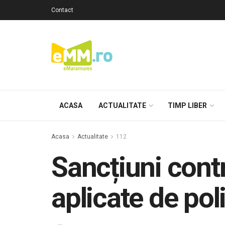
Contact
ACASA
ACTUALITATE
TIMP LIBER
Acasa
Actualitate
112
Sancțiuni contr
aplicate de pol