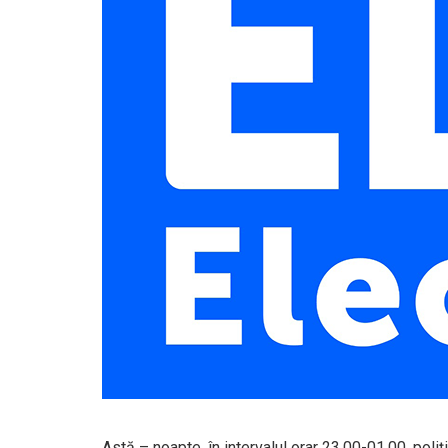
Astă – noapte, în intervalul orar 23.00-01.00, poliț