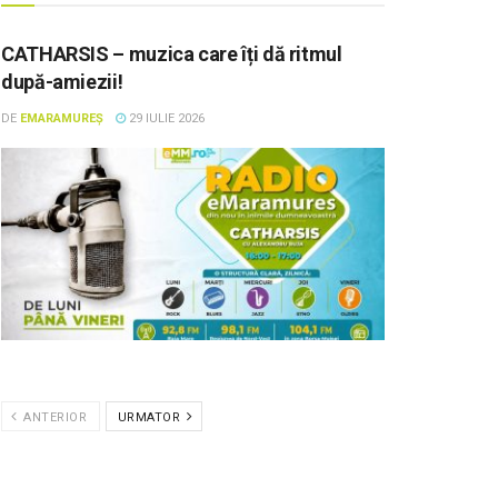
CATHARSIS – muzica care îți dă ritmul
după-amiezii!
DE
EMARAMUREȘ
29 IULIE 2026
ANTERIOR
URMATOR