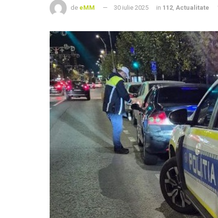
de
eMM
30 iulie 2025
in
112
,
Actualitate