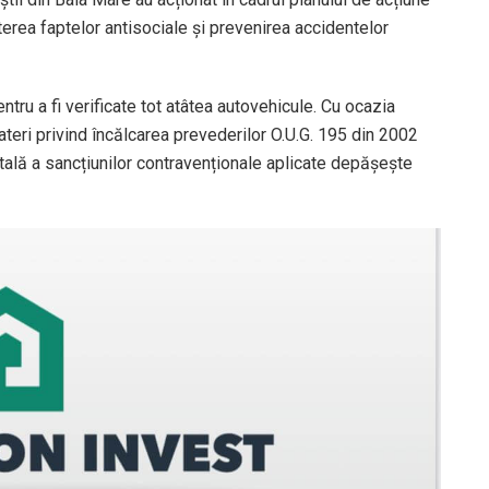
erea faptelor antisociale și prevenirea accidentelor
entru a fi verificate tot atâtea autovehicule. Cu ocazia
abateri privind încălcarea prevederilor O.U.G. 195 din 2002
otală a sancțiunilor contravenționale aplicate depășește