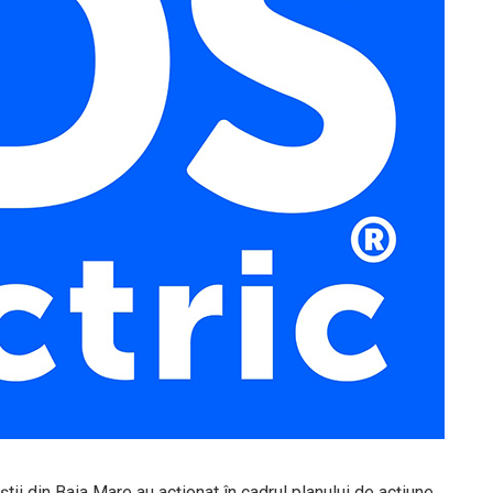
iștii din Baia Mare au acționat în cadrul planului de acțiune