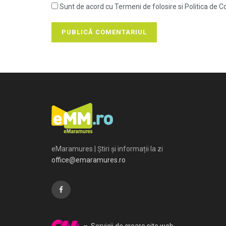
Sunt de acord cu Termeni de folosire si Politica de Co
eMaramures | Știri și informații la zi
office@emaramures.ro
– Servicii de creare site web