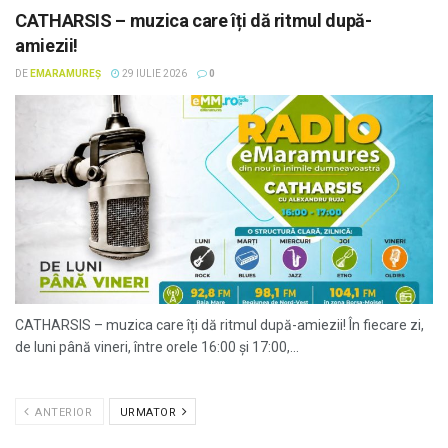
CATHARSIS – muzica care îți dă ritmul după-
amiezii!
DE
EMARAMUREȘ
29 IULIE 2026
0
CATHARSIS – muzica care îți dă ritmul după-amiezii! În fiecare zi,
de luni până vineri, între orele 16:00 și 17:00,...
ANTERIOR
URMATOR