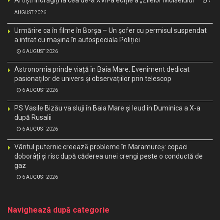
7
AUGUST 2026
Urmărire ca în filme în Borșa – Un șofer cu permisul suspendat
a intrat cu mașina în autospeciala Poliției
6 AUGUST 2026
Astronomia prinde viață în Baia Mare. Eveniment dedicat
pasionaților de univers și observațiilor prin telescop
6 AUGUST 2026
PS Vasile Bizău va sluji în Baia Mare și Ieud în Duminica a X-a
după Rusalii
6 AUGUST 2026
Vântul puternic creează probleme în Maramureș: copaci
doborâți și risc după căderea unei crengi peste o conductă de
gaz
6 AUGUST 2026
Navighează după categorie