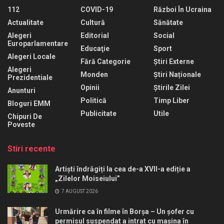
112
COVID-19
Război În Ucraina
Actualitate
Cultură
Sănătate
Alegeri
Editorial
Social
Europarlamentare
Educaţie
Sport
Alegeri Locale
Fără Categorie
Știri Externe
Alegeri
Monden
Știri Naționale
Prezidentiale
Opinii
Știrile Zilei
Anunturi
Politică
Timp Liber
Bloguri EMM
Publicitate
Utile
Chipuri De
Poveste
Stiri recente
Artiști îndrăgiți la cea de-a XVII-a ediție a
„Zilelor Moiseiului”
7 AUGUST 2026
Urmărire ca în filme în Borșa – Un șofer cu
permisul suspendat a intrat cu mașina în