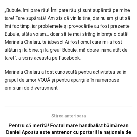
„Bubule, îmi pare rău! Îmi pare rău și sunt supărată pe mine
tare! Tare supărată! Am zis că vin la tine, dar nu am știut să
îmi fac timp, iar problemele și provocările au fost prezente.
Bubule, atâta voiam… doar să te mai strâng în brațe o dată!
Marinela Chelaru, te iubesc! Ai fost omul care mi-a fost
alături și la bine, și la greu! Bubule, mă doare inima atât de
tare!”, a scris aceasta pe Facebook.
Marinela Chelaru a fost cunoscută pentru activitatea sa în
grupul de umor VOUĂ și pentru aparițiile în numeroase
emisiuni de divertisment.
Stirea anterioara
Pentru că merită! Fostul mare handbalist băimărean
Daniel Apostu este antrenor cu portarii la naționala de