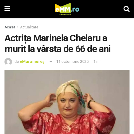
Acasa
Actualitate
Actrița Marinela Chelaru a
murit la vârsta de 66 de ani
de
eMaramureș
11 octombrie 2025
1 min