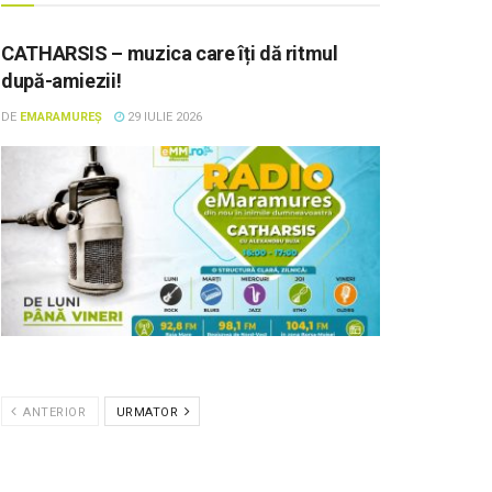
CATHARSIS – muzica care îți dă ritmul
după-amiezii!
DE
EMARAMUREȘ
29 IULIE 2026
ANTERIOR
URMATOR