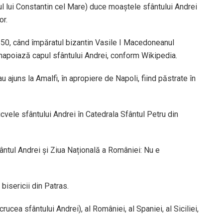
fiul lui Constantin cel Mare) duce moaștele sfântului Andrei
or.
 850, când împăratul bizantin Vasile I Macedoneanul
 înapoiază capul sfântului Andrei, conform Wikipedia.
au ajuns la Amalfi, în apropiere de Napoli, fiind păstrate în
icvele sfântului Andrei în Catedrala Sfântul Petru din
fântul Andrei și Ziua Națională a României: Nu e
 bisericii din Patras.
rucea sfântului Andrei), al României, al Spaniei, al Siciliei,