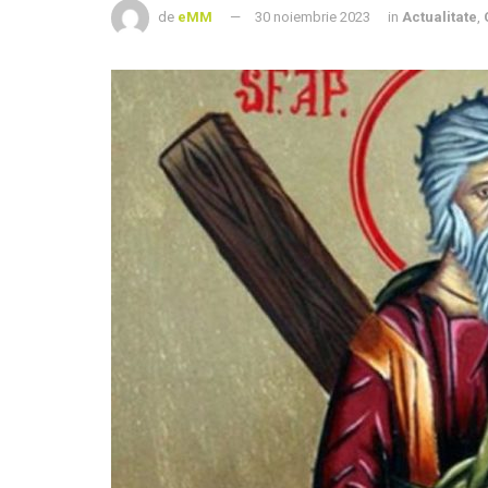
de
eMM
30 noiembrie 2023
in
Actualitate
,