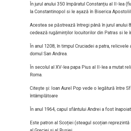
În jurul anului 350 împăratul Constanțiu al II-lea (
la Constantinopol si le așază în Biserica Apostolil
Acestea se păstrează întregi până în jurul anului
cedează rugăminților locuitorilor din Patras si le
În anul 1208, în timpul Cruciadei a patra, relicvele 
domul San Andrea.
În secolul al XV-lea papa Pius al II-lea a mutat rel
Roma.
Citește și: Ioan Aurel Pop vede o legătură între S
întâmplătoare
În anul 1964, capul sfântului Andrei a fost înapoiat
Este patron al Scoției (steagul scoțian reprezintă c
al Greciei și al Rusiei.