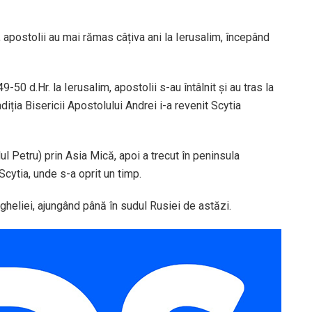
, apostolii au mai rămas câțiva ani la Ierusalim, începând
9-50 d.Hr. la Ierusalim, apostolii s-au întâlnit și au tras la
iția Bisericii Apostolului Andrei i-a revenit Scytia
lul Petru) prin Asia Mică, apoi a trecut în peninsula
 Scytia, unde s-a oprit un timp.
heliei, ajungând până în sudul Rusiei de astăzi.