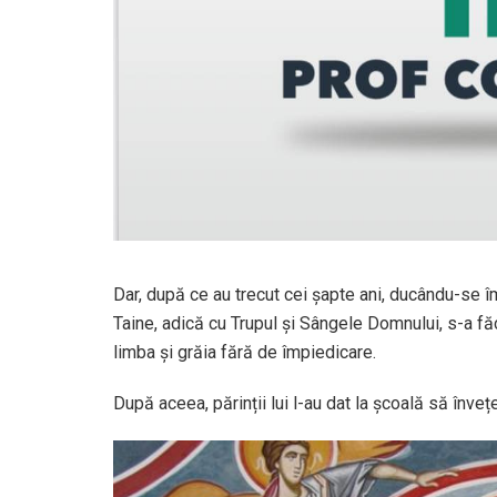
Dar, după ce au trecut cei șapte ani, ducându-se 
Taine, adică cu Trupul și Sângele Domnului, s-a fă
limba și grăia fără de împiedicare.
După aceea, părinții lui l-au dat la școală să înveț