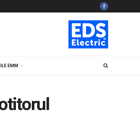
ILE EMM
titorul