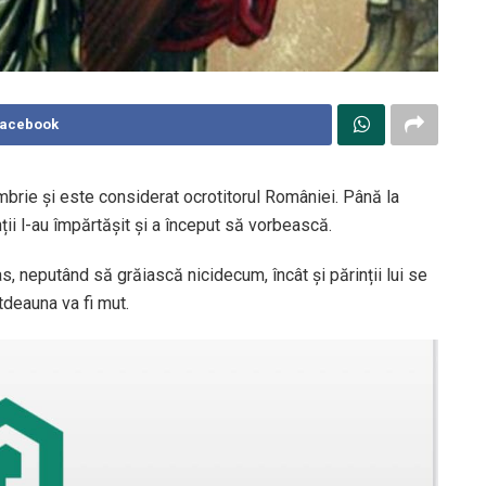
Facebook
mbrie și este considerat ocrotitorul României. Până la
ții l-au împărtășit și a început să vorbească.
s, neputând să grăiască nicidecum, încât și părinții lui se
tdeauna va fi mut.