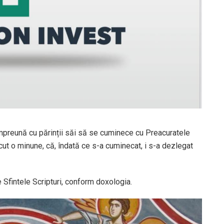
împreună cu părinții săi să se cuminece cu Preacuratele
cut o minune, că, îndată ce s-a cuminecat, i s-a dezlegat
e Sfintele Scripturi, conform doxologia.