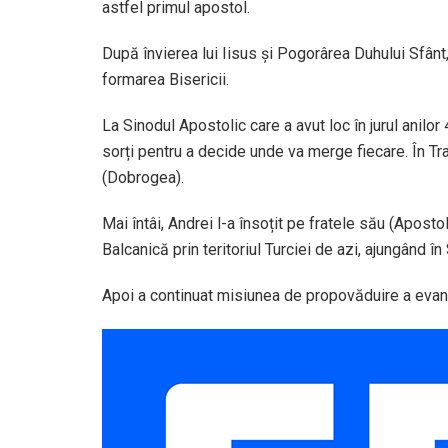
astfel primul apostol.
După învierea lui Iisus și Pogorârea Duhului Sfânt
formarea Bisericii.
La Sinodul Apostolic care a avut loc în jurul anilor 4
sorți pentru a decide unde va merge fiecare. În Trad
(Dobrogea).
Mai întâi, Andrei l-a însoțit pe fratele său (Aposto
Balcanică prin teritoriul Turciei de azi, ajungând în
Apoi a continuat misiunea de propovăduire a evang