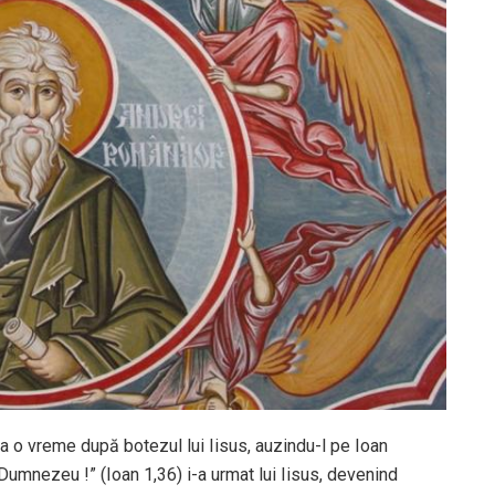
 la o vreme după botezul lui Iisus, auzindu-l pe Ioan
Dumnezeu !” (Ioan 1,36) i-a urmat lui Iisus, devenind