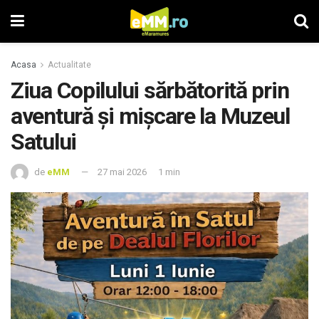
Acasa
Actualitate
Ziua Copilului sărbătorită prin
aventură și mișcare la Muzeul
Satului
de
eMM
27 mai 2026
1 min