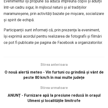
Evenimentul își propune să aducă împreună copiii și adulții
într-un cadru sigur, în mijlocul naturii și al tradițiilor
maramureșene, prin activități bazate pe mișcare, socializare
și spirit de echipă.
Participanții sunt informați că, prin prezența la eveniment,
își exprimă acordul pentru realizarea de fotografii și filmări
ce pot fi publicate pe pagina de Facebook a organizatorilor.
Stirea anterioara
O nouă alertă meteo - Vin furtuni cu grindină și vânt de
peste 80 km/h în mai multe județe
Stirea urmatoare
ANUNȚ - Furnizare apă la presiune redusă în orașul
Ulmeni și localitățile limitrofe