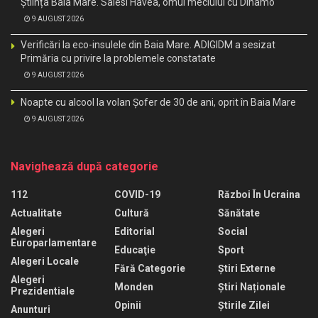
Știința Baia Mare. Salesi Havea, omul meciului cu Dinamo
9 AUGUST 2026
Verificări la eco-insulele din Baia Mare. ADIGIDM a sesizat
Primăria cu privire la problemele constatate
9 AUGUST 2026
Noapte cu alcool la volan Șofer de 30 de ani, oprit în Baia Mare
9 AUGUST 2026
Navighează după categorie
112
COVID-19
Război În Ucraina
Actualitate
Cultură
Sănătate
Alegeri
Editorial
Social
Europarlamentare
Educaţie
Sport
Alegeri Locale
Fără Categorie
Știri Externe
Alegeri
Monden
Știri Naționale
Prezidentiale
Opinii
Știrile Zilei
Anunturi