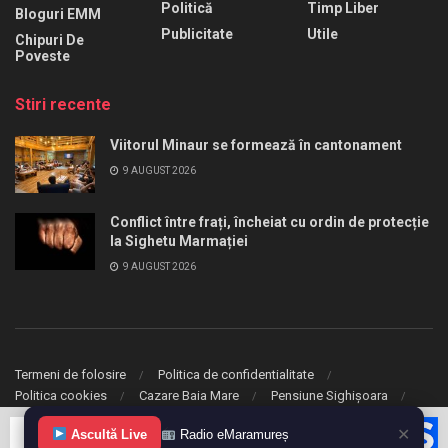
Politică
Timp Liber
Bloguri EMM
Publicitate
Utile
Chipuri De
Poveste
Stiri recente
Viitorul Minaur se formează în cantonament
9 AUGUST 2026
Conflict între frați, încheiat cu ordin de protecție
la Sighetu Marmației
9 AUGUST 2026
Termeni de folosire
Politica de confidentialitate
Politica cookies
Cazare Baia Mare
Pensiune Sighișoara
✕
© 2020 eMaramures. Toate drepturile rezervate.
Ascultă Live
Radio eMaramureș