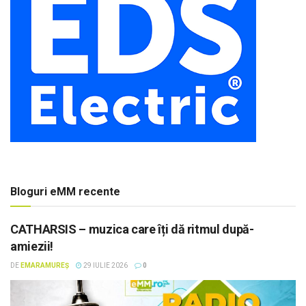
Bloguri eMM recente
CATHARSIS – muzica care îți dă ritmul după-
amiezii!
DE
EMARAMUREȘ
29 IULIE 2026
0