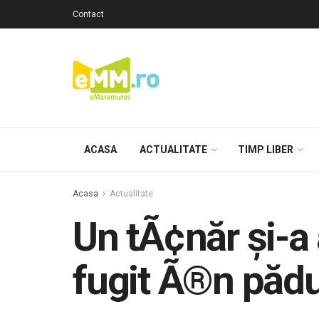
Contact
ACASA
ACTUALITATE
TIMP LIBER
Acasa
Actualitate
Un tÃ¢năr şi-a
fugit Ã®n păd