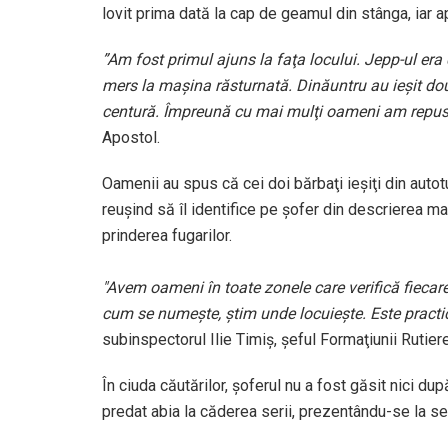
lovit prima dată la cap de geamul din stânga, iar a
”Am fost primul ajuns la faţa locului. Jepp-ul era
mers la maşina răsturnată. Dinăuntru au ieşit do
centură. Împreună cu mai mulţi oameni am repus m
Apostol.
Oamenii au spus că cei doi bărbaţi ieşiţi din autot
reuşind să îl identifice pe şofer din descrierea mar
prinderea fugarilor.
"Avem oameni în toate zonele care verifică fiecare
cum se numeşte, ştim unde locuieşte. Este practi
subinspectorul Ilie Timiş, şeful Formaţiunii Rutie
În ciuda căutărilor, şoferul nu a fost găsit nici du
predat abia la căderea serii, prezentându-se la sed