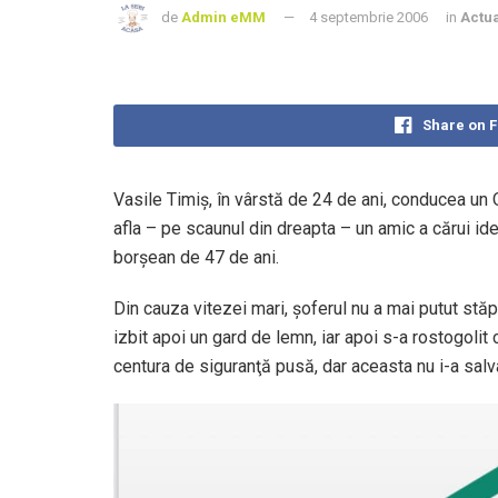
de
Admin eMM
4 septembrie 2006
in
Actua
Share on 
Vasile Timiş, în vârstă de 24 de ani, conducea un O
afla – pe scaunul din dreapta – un amic a cărui iden
borşean de 47 de ani.
Din cauza vitezei mari, şoferul nu a mai putut stăpâ
izbit apoi un gard de lemn, iar apoi s-a rostogoli
centura de siguranţă pusă, dar aceasta nu i-a salvat