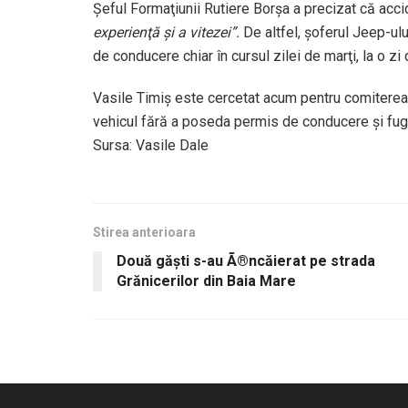
Şeful Formaţiunii Rutiere Borşa a precizat că acci
experienţă şi a vitezei”.
De altfel, şoferul Jeep-ul
de conducere chiar în cursul zilei de marţi, la o zi
Vasile Timiş este cercetat acum pentru comiterea i
vehicul fără a poseda permis de conducere şi fugă
Sursa: Vasile Dale
Stirea anterioara
Două găşti s-au Ã®ncăierat pe strada
Grănicerilor din Baia Mare