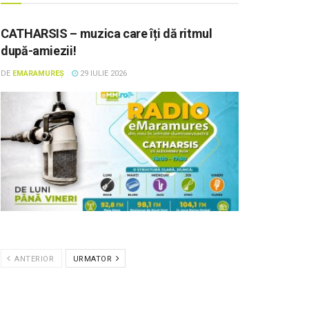
CATHARSIS – muzica care îți dă ritmul
după-amiezii!
DE
EMARAMUREȘ
29 IULIE 2026
ANTERIOR
URMATOR