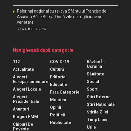
Pelerinaj național cu relicva Sfântului Francisc de
Assisi la Băile Borșa. Două zile de rugăciune și
venerare
6 AUGUST 2026
Navighează după categorie
112
COVID-19
Război În
Ucraina
Actualitate
Cultură
Sănătate
Alegeri
Editorial
Europarlamentare
Social
Educaţie
Alegeri Locale
Sport
Fără Categorie
Alegeri
Știri Externe
Monden
Prezidentiale
Știri Naționale
Opinii
Anunturi
Știrile Zilei
Politică
Bloguri EMM
Timp Liber
Publicitate
Chipuri De
Utile
Poveste