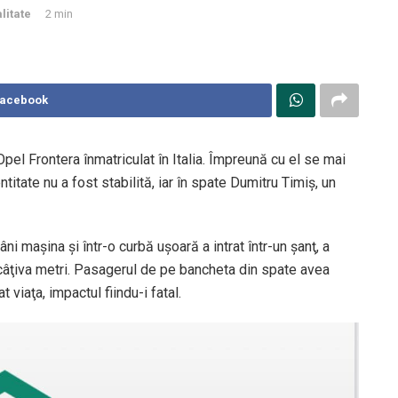
litate
2 min
Facebook
pel Frontera înmatriculat în Italia. Împreună cu el se mai
titate nu a fost stabilită, iar în spate Dumitru Timiş, un
ni maşina şi într-o curbă uşoară a intrat într-un şanţ, a
t câţiva metri. Pasagerul de pe bancheta din spate avea
 viaţa, impactul fiindu-i fatal.