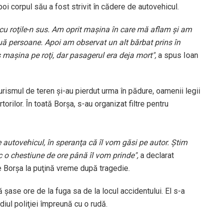
poi corpul său a fost strivit în cădere de autovehicul.
 cu roţile-n sus. Am oprit maşina în care mă aflam şi am
uă persoane. Apoi am observat un alt bărbat prins în
aşina pe roţi, dar pasagerul era deja mort",
a spus Ioan
urismul de teren şi-au pierdut urma în pădure, oamenii legii
torilor. În toată Borşa, s-au organizat filtre pentru
 autovehicul, în speranţa că îl vom găsi pe autor. Ştim
c o chestiune de ore până îl vom prinde",
a declarat
re Borşa la puţină vreme după tragedie.
pă şase ore de la fuga sa de la locul accidentului. El s-a
iul poliţiei împreună cu o rudă.