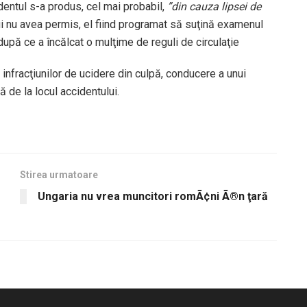
dentul s-a produs, cel mai probabil,
”din cauza lipsei de
ui nu avea permis, el fiind programat să suţină examenul
 după ce a încălcat o mulţime de reguli de circulaţie
nfracţiunilor de ucidere din culpă, conducere a unui
 de la locul accidentului.
Stirea urmatoare
Ungaria nu vrea muncitori romÃ¢ni Ã®n ţară