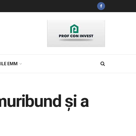
ILE EMM
muribund şi a