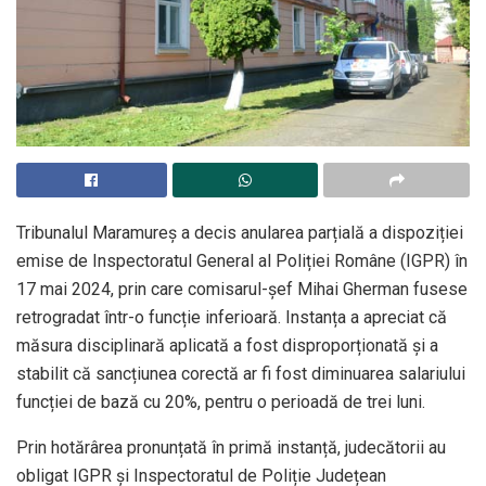
Tribunalul Maramureș a decis anularea parțială a dispoziției
emise de Inspectoratul General al Poliției Române (IGPR) în
17 mai 2024, prin care comisarul-șef Mihai Gherman fusese
retrogradat într-o funcție inferioară. Instanța a apreciat că
măsura disciplinară aplicată a fost disproporționată și a
stabilit că sancțiunea corectă ar fi fost diminuarea salariului
funcției de bază cu 20%, pentru o perioadă de trei luni.
Prin hotărârea pronunțată în primă instanță, judecătorii au
obligat IGPR și Inspectoratul de Poliție Județean