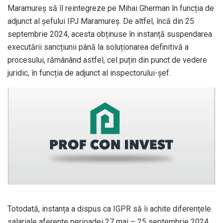
Maramureș să îl reintegreze pe Mihai Gherman în funcția de
adjunct al șefului IPJ Maramureș. De altfel, încă din 25
septembrie 2024, acesta obținuse în instanță suspendarea
executării sancțiunii până la soluționarea definitivă a
procesului, rămânând astfel, cel puțin din punct de vedere
juridic, în funcția de adjunct al inspectorului-șef.
Totodată, instanța a dispus ca IGPR să îi achite diferențele
salariale aferente perioadei 27 mai – 25 septembrie 2024,