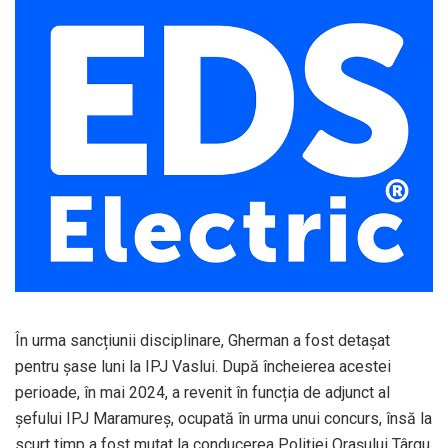
În urma sancțiunii disciplinare, Gherman a fost detașat
pentru șase luni la IPJ Vaslui. După încheierea acestei
perioade, în mai 2024, a revenit în funcția de adjunct al
șefului IPJ Maramureș, ocupată în urma unui concurs, însă la
scurt timp a fost mutat la conducerea Poliției Orașului Târgu