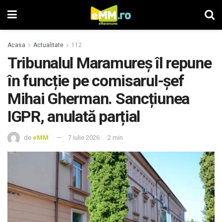
Acasa
Actualitate
112
Tribunalul Maramureș îl repune
în funcție pe comisarul-șef
Mihai Gherman. Sancțiunea
IGPR, anulată parțial
de
eMM
7 iulie 2026
2 min