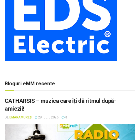
Bloguri eMM recente
CATHARSIS – muzica care îți dă ritmul după-
amiezii!
DE
EMARAMUREȘ
29 IULIE 2026
0