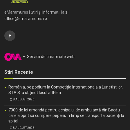
eMaramures | Știri și informații la zi
office@emaramures.ro
– Servicii de creare site web
Stiri Recente
România, pe podium la Competiția Internațională a Lunetiștilor.
S.I.A.S. a obținut locul al II-lea
8 AUGUST 2026
7000 de lei amendă pentru echipajul de ambulanță din Bacău
care a oprit să cumpere pepeni, în timp ce transporta pacienți la
spital
8 AUGUST 2026