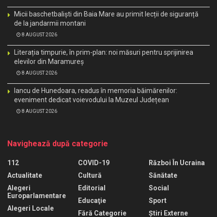
Micii baschetbaliști din Baia Mare au primit lecții de siguranță
de la jandarmii montani
8 AUGUST 2026
Literația timpurie, în prim-plan: noi măsuri pentru sprijinirea
elevilor din Maramureș
8 AUGUST 2026
Iancu de Hunedoara, readus în memoria băimărenilor:
eveniment dedicat voievodului la Muzeul Județean
8 AUGUST 2026
Navighează după categorie
112
COVID-19
Război În Ucraina
Actualitate
Cultură
Sănătate
Alegeri
Editorial
Social
Europarlamentare
Educaţie
Sport
Alegeri Locale
Fără Categorie
Știri Externe