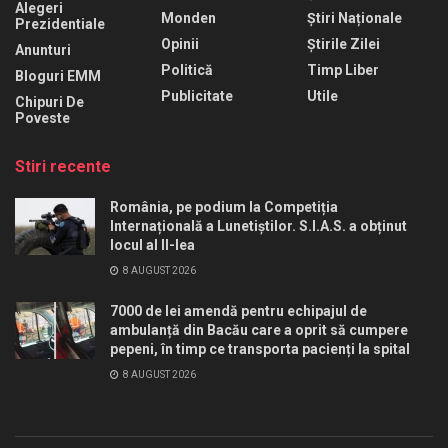
Alegeri
Monden
Știri Naționale
Prezidentiale
Opinii
Știrile Zilei
Anunturi
Politică
Timp Liber
Bloguri EMM
Publicitate
Utile
Chipuri De
Poveste
Stiri recente
România, pe podium la Competiția
Internațională a Lunetiștilor. S.I.A.S. a obținut
locul al II-lea
8 AUGUST 2026
7000 de lei amendă pentru echipajul de
ambulanță din Bacău care a oprit să cumpere
pepeni, în timp ce transporta pacienți la spital
8 AUGUST 2026