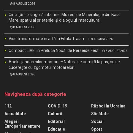
8 AUGUST 2026
Cinci țări, o singură întâlnire: Muzeul de Mineralogie din Baia
Mare, spațiu al prieteniei și dialogului intercultural
8 AUGUST 2026
Vise transformate în artă la Filiala Traian
8 AUGUST 2026
Compact LIVE, în Preluca Nouă, de Perseide Fest
8 AUGUST 2026
Apelul jandarmilor montani – Natura se admiră la pas, nu se
cucerește cu zgomotul motoarelor!
8 AUGUST 2026
Navighează după categorie
112
COVID-19
Război În Ucraina
Actualitate
Cultură
Sănătate
Alegeri
Editorial
Social
Europarlamentare
Educaţie
Sport