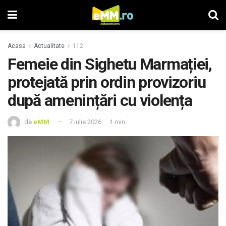
Acasa
Actualitate
112
Femeie din Sighetu Marmației,
protejată prin ordin provizoriu
după amenințări cu violența
de
eMM
7 iulie 2026
1 min