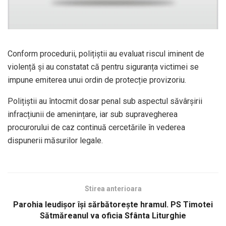
Conform procedurii, polițiștii au evaluat riscul iminent de
violență și au constatat că pentru siguranța victimei se
impune emiterea unui ordin de protecție provizoriu.
Polițiștii au întocmit dosar penal sub aspectul săvârșirii
infracțiunii de amenințare, iar sub supravegherea
procurorului de caz continuă cercetările în vederea
dispunerii măsurilor legale.
Stirea anterioara
Parohia Ieudișor își sărbătorește hramul. PS Timotei
Sătmăreanul va oficia Sfânta Liturghie