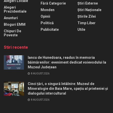
Alegeri Locale
Fără Categorie
Știri Externe
Alegeri
Monden
Știri Naționale
Prezidentiale
Opinii
Știrile Zilei
Anunturi
Politică
Timp Liber
Bloguri EMM
Publicitate
Utile
Chipuri De
Poveste
Stiri recente
Iancu de Hunedoara, readus în memoria
băimărenilor: eveniment dedicat voievodului la
Muzeul Județean
8 AUGUST 2026
Cinci țări, o singură întâlnire: Muzeul de
Mineralogie din Baia Mare, spațiu al prieteniei și
dialogului intercultural
8 AUGUST 2026