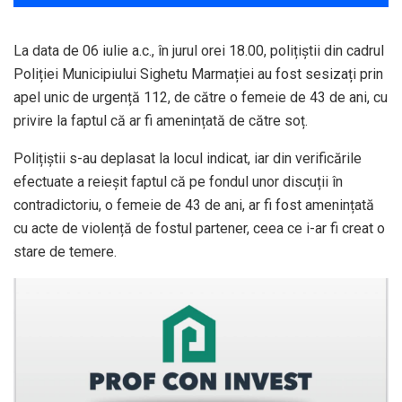
La data de 06 iulie a.c., în jurul orei 18.00, polițiștii din cadrul
Poliției Municipiului Sighetu Marmației au fost sesizați prin
apel unic de urgență 112, de către o femeie de 43 de ani, cu
privire la faptul că ar fi amenințată de către soț.
Polițiștii s-au deplasat la locul indicat, iar din verificările
efectuate a reieșit faptul că pe fondul unor discuții în
contradictoriu, o femeie de 43 de ani, ar fi fost amenințată
cu acte de violență de fostul partener, ceea ce i-ar fi creat o
stare de temere.