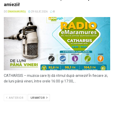
amiezii!
DE
EMARAMUREȘ
29 IULIE 2026
0
CATHARSIS – muzica care îți dă ritmul după-amiezii! În fiecare zi,
de luni până vineri, între orele 16:00 și 17:00,...
ANTERIOR
URMATOR