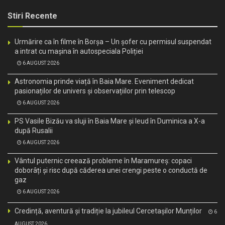
Stiri Recente
Urmărire ca în filme în Borșa – Un șofer cu permisul suspendat
a intrat cu mașina în autospeciala Poliției
6 AUGUST 2026
Astronomia prinde viață în Baia Mare. Eveniment dedicat
pasionaților de univers și observațiilor prin telescop
6 AUGUST 2026
PS Vasile Bizău va sluji în Baia Mare și Ieud în Duminica a X-a
după Rusalii
6 AUGUST 2026
Vântul puternic creează probleme în Maramureș: copaci
doborâți și risc după căderea unei crengi peste o conductă de
gaz
6 AUGUST 2026
Credință, aventură și tradiție la jubileul Cercetașilor Munților
6
AUGUST 2026