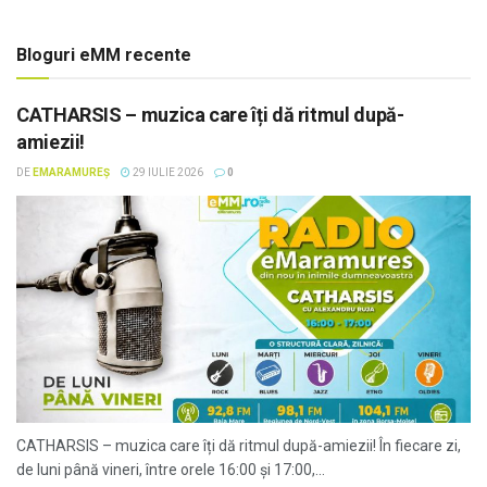
Bloguri eMM recente
CATHARSIS – muzica care îți dă ritmul după-
amiezii!
DE
EMARAMUREȘ
29 IULIE 2026
0
CATHARSIS – muzica care îți dă ritmul după-amiezii! În fiecare zi,
de luni până vineri, între orele 16:00 și 17:00,...