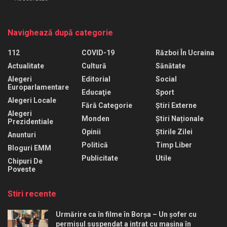
Navighează după categorie
112
COVID-19
Război În Ucraina
Actualitate
Cultură
Sănătate
Alegeri
Editorial
Social
Europarlamentare
Educaţie
Sport
Alegeri Locale
Fără Categorie
Știri Externe
Alegeri
Monden
Știri Naționale
Prezidentiale
Opinii
Știrile Zilei
Anunturi
Politică
Timp Liber
Bloguri EMM
Publicitate
Utile
Chipuri De
Poveste
Stiri recente
Urmărire ca în filme în Borșa – Un șofer cu
permisul suspendat a intrat cu mașina în