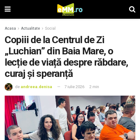
Acasa
Actualitate
Social
Copiii de la Centrul de Zi
„Luchian” din Baia Mare, o
lecție de viață despre răbdare,
curaj și speranță
de
andreea.denisa
7 iulie 2026
2 min