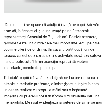
„De multe ori se spune că adulții îi învață pe copii. Adevărul
este că, în fiecare zi, și ei ne învață pe noi”, transmit
reprezentanții Centrului de Zi „Luchian”. Potrivit acestora,
răbdarea este una dintre cele mai importante lecții pe care
copiii le oferă celor din jur. Un cuvânt rostit după luni de
terapie, curajul de a participa la o activitate nouă sau câteva
minute petrecute într-un exercițiu reprezintă victorii
importante, construite pas cu pas.
Totodată, copiii îi învață pe adulți să se bucure de lucrurile
simple: o melodie preferată, o îmbrățișare, o ieșire în parc,
un desen realizat cu propriile mâini sau o înghețată
împărțită cu prietenii pot transforma o zi obișnuită într-una
memorabilă. Mesajul evidențiază și puterea de a merge mai