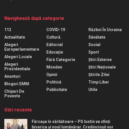
Navighează după categorie
112
COVID-19
Război În Ucraina
Actualitate
Cultură
Sănătate
Alegeri
Editorial
Social
Europarlamentare
Educaţie
Sport
Alegeri Locale
Fără Categorie
Știri Externe
Alegeri
Monden
Știri Naționale
Prezidentiale
Opinii
Știrile Zilei
Anunturi
Politică
Timp Liber
Bloguri EMM
Publicitate
Utile
Chipuri De
Poveste
Stiri recente
Fărcașa în sărbătoare – PS Iustin va sfinți
biserica și noul lumânărar. Credincioșii vor