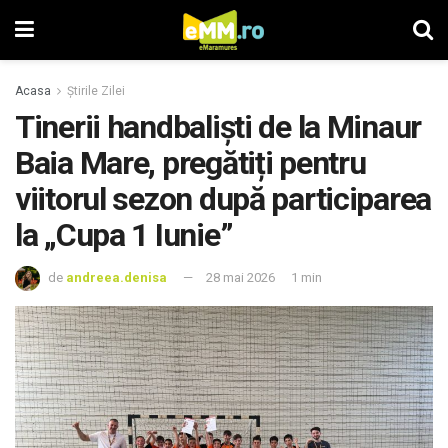
Acasa
Știrile Zilei
Tinerii handbaliști de la Minaur
Baia Mare, pregătiți pentru
viitorul sezon după participarea
la „Cupa 1 Iunie”
de
andreea.denisa
28 mai 2026
1 min