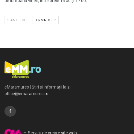
de luni până vineri, între orele 16:00 și 17:00,...
ANTERIOR
URMATOR
eMaramures | Știri și informații la zi
office@emaramures.ro
– Servicii de creare site web