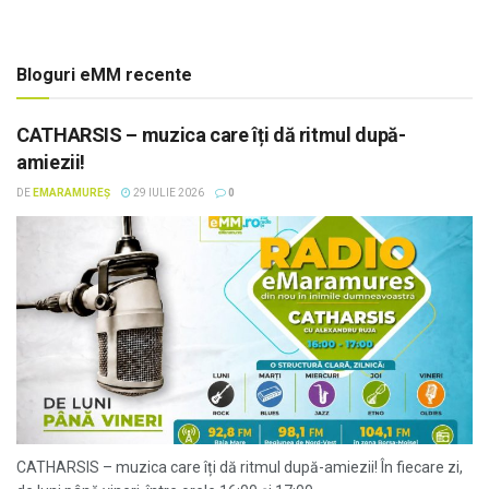
Bloguri eMM recente
CATHARSIS – muzica care îți dă ritmul după-
amiezii!
DE
EMARAMUREȘ
29 IULIE 2026
0
CATHARSIS – muzica care îți dă ritmul după-amiezii! În fiecare zi,