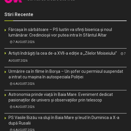
Stiri Recente
Fărcașa în sărbătoare – PS Iustin va sfinți biserica și noul
lumânărar. Credincioșii vor putea intra în Sfântul Altar
7 AUGUST 2026
Artiști îndrăgiți la cea de-a XVII-a ediție a „Zilelor Moiseiului”
7
AUGUST 2026
Urmărire ca în filme în Borșa – Un șofer cu permisul suspendat
a intrat cu mașina în autospeciala Poliției
6 AUGUST 2026
Astronomia prinde viață în Baia Mare. Eveniment dedicat
pasionaților de univers și observațiilor prin telescop
6 AUGUST 2026
PS Vasile Bizău va sluji în Baia Mare și Ieud în Duminica a X-a
după Rusalii
6 AUGUST 2026