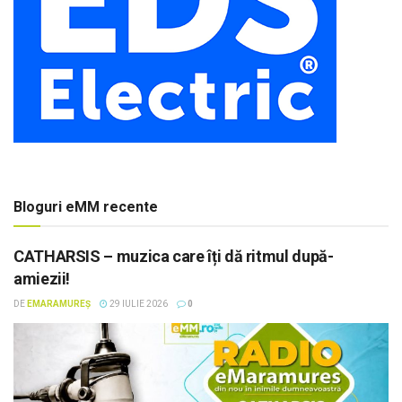
Bloguri eMM recente
CATHARSIS – muzica care îți dă ritmul după-
amiezii!
DE
EMARAMUREȘ
29 IULIE 2026
0