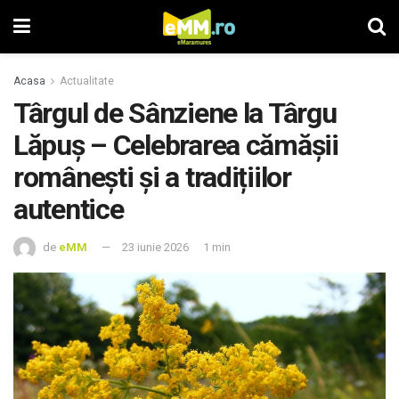
Acasa
Actualitate
Târgul de Sânziene la Târgu
Lăpuș – Celebrarea cămășii
românești și a tradițiilor
autentice
de
eMM
23 iunie 2026
1 min