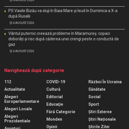
6 AUGUST 2026
PS Vasile Bizău va sluji în Baia Mare și Ieud în Duminica a X-a
după Rusalii
6 AUGUST 2026
Vântul puternic creează probleme în Maramureș: copaci
doborâți și risc după căderea unei crengi peste o conductă de
gaz
6 AUGUST 2026
Navighează după categorie
112
COVID-19
Război În Ucraina
Actualitate
Cultură
Sănătate
Alegeri
Editorial
Social
Europarlamentare
Educaţie
Sport
Alegeri Locale
Fără Categorie
Știri Externe
Alegeri
Monden
Știri Naționale
Prezidentiale
Opinii
Știrile Zilei
Anunturi