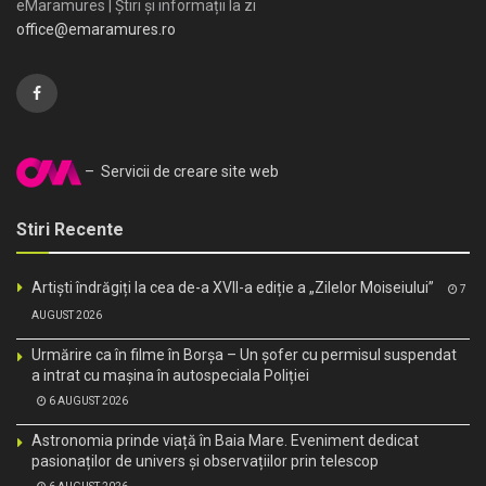
eMaramures | Știri și informații la zi
office@emaramures.ro
– Servicii de creare site web
Stiri Recente
Artiști îndrăgiți la cea de-a XVII-a ediție a „Zilelor Moiseiului”
7
AUGUST 2026
Urmărire ca în filme în Borșa – Un șofer cu permisul suspendat
a intrat cu mașina în autospeciala Poliției
6 AUGUST 2026
Astronomia prinde viață în Baia Mare. Eveniment dedicat
pasionaților de univers și observațiilor prin telescop