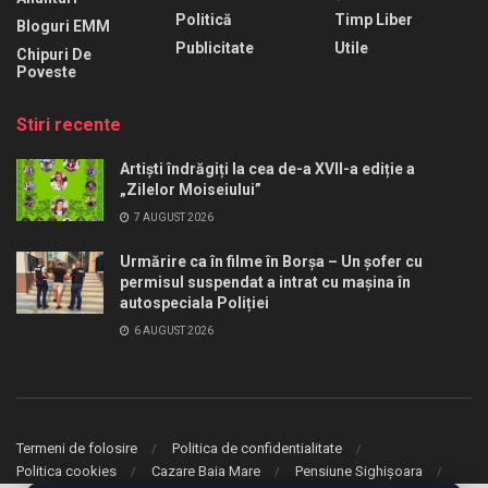
Politică
Timp Liber
Bloguri EMM
Publicitate
Utile
Chipuri De
Poveste
Stiri recente
Artiști îndrăgiți la cea de-a XVII-a ediție a
„Zilelor Moiseiului”
7 AUGUST 2026
Urmărire ca în filme în Borșa – Un șofer cu
permisul suspendat a intrat cu mașina în
autospeciala Poliției
6 AUGUST 2026
Termeni de folosire
Politica de confidentialitate
Politica cookies
Cazare Baia Mare
Pensiune Sighișoara