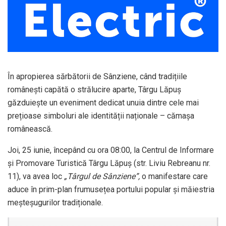
În apropierea sărbătorii de Sânziene, când tradițiile
românești capătă o strălucire aparte, Târgu Lăpuș
găzduiește un eveniment dedicat unuia dintre cele mai
prețioase simboluri ale identității naționale – cămașa
românească.
Joi, 25 iunie, începând cu ora 08:00, la Centrul de Informare
și Promovare Turistică Târgu Lăpuș (str. Liviu Rebreanu nr.
11), va avea loc
„Târgul de Sânziene”,
o manifestare care
aduce în prim-plan frumusețea portului popular și măiestria
meșteșugurilor tradiționale.