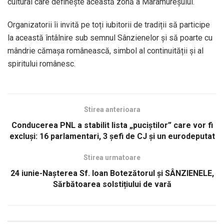
cultural care definește această zonă a Maramureșului.
Organizatorii îi invită pe toți iubitorii de tradiții să participe
la această întâlnire sub semnul Sânzienelor și să poarte cu
mândrie cămașa românească, simbol al continuității și al
spiritului românesc.
Stirea anterioara
Conducerea PNL a stabilit lista „puciștilor” care vor fi
excluși: 16 parlamentari, 3 șefi de CJ și un eurodeputat
Stirea urmatoare
24 iunie-Nașterea Sf. Ioan Botezătorul și SÂNZIENELE,
Sărbătoarea solstițiului de vară