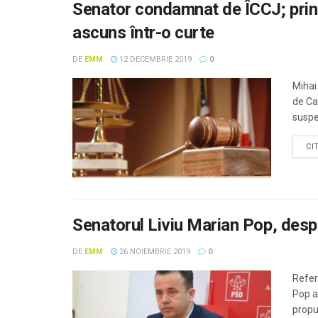
Senator condamnat de ÎCCJ; prins b
ascuns într-o curte
DE
EMM
12 DECEMBRIE 2019
0
Mihai
de Cas
suspen
CI
Senatorul Liviu Marian Pop, desp
DE
EMM
26 NOIEMBRIE 2019
0
Referi
Pop a
propu