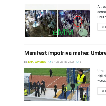
A trec
senat
unui c
CI
Manifest împotriva mafiei: Umbrel
DE
EMARAMUREȘ
5 NOIEMBRIE 2022
2
Umbrel
alții 
fotbal
CI