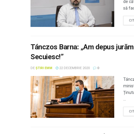
de că
să fa
CI
Tánczos Barna: „Am depus jurămân
Secuiesc!”
DE
ȘTIRI EMM
22 DECEMBRIE 2020
0
Táncz
minist
Ținut
...
CI