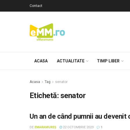
Contact
ACASA
ACTUALITATE
TIMP LIBER
Acasa
Tag
senator
Etichetă: senator
Un an de când pumnii au devenit 
DE
EMARAMUREȘ
22 OCTOMBRIE 2023
1