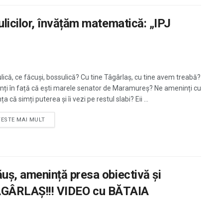
icilor, învățăm matematică: „IPJ
lică, ce făcuși, bossulică? Cu tine Tâgârlaș, cu tine avem treabă?
nți în față că ești marele senator de Maramureș? Ne ameninți cu
ța că simți puterea și îi vezi pe restul slabi? Eii ...
TESTE MAI MULT
, amenință presa obiectivă și
 ȚÂGÂRLAȘ!!! VIDEO cu BĂTAIA