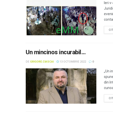
Ieri 
Juridi
eveni
conta
CI
Un mincinos incurabil…
DE
GRIGORE.CIASCAI
13 OCTOMBRIE 2022
0
„Un i
spune
din î
cunoaș
CI