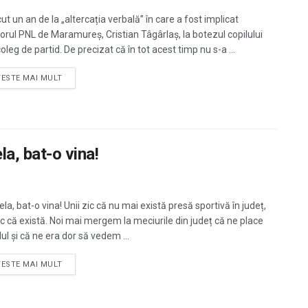
ut un an de la „altercația verbală” în care a fost implicat
orul PNL de Maramureș, Cristian Tâgârlaș, la botezul copilului
oleg de partid. De precizat că în tot acest timp nu s-a ...
TESTE MAI MULT
a, bat-o vina!
a, bat-o vina! Unii zic că nu mai există presă sportivă în județ,
zic că există. Noi mai mergem la meciurile din județ că ne place
ul și că ne era dor să vedem ...
TESTE MAI MULT