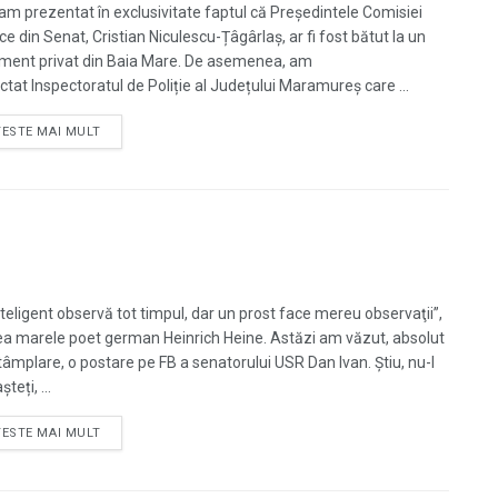
v-am prezentat în exclusivitate faptul că Președintele Comisiei
ce din Senat, Cristian Niculescu-Țâgârlaș, ar fi fost bătut la un
ment privat din Baia Mare. De asemenea, am
ctat Inspectoratul de Poliție al Județului Maramureș care ...
TESTE MAI MULT
nteligent observă tot timpul, dar un prost face mereu observaţii”,
a marele poet german Heinrich Heine. Astăzi am văzut, absolut
ntâmplare, o postare pe FB a senatorului USR Dan Ivan. Știu, nu-l
teți, ...
TESTE MAI MULT