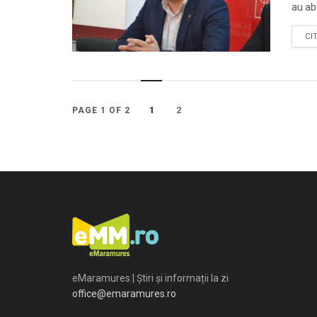
au abț
CI
1
2
PAGE 1 OF 2
eMaramures | Știri și informații la zi
office@emaramures.ro