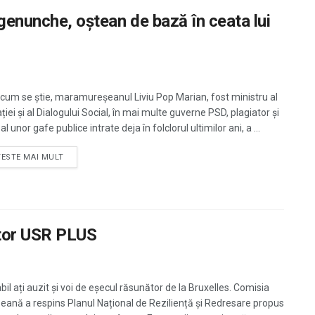
genunche, oștean de bază în ceata lui
cum se știe, maramureșeanul Liviu Pop Marian, fost ministru al
iei și al Dialogului Social, în mai multe guverne PSD, plagiator și
al unor gafe publice intrate deja în folclorul ultimilor ani, a ...
TESTE MAI MULT
ator USR PLUS
il ați auzit și voi de eșecul răsunător de la Bruxelles. Comisia
eană a respins Planul Național de Reziliență și Redresare propus