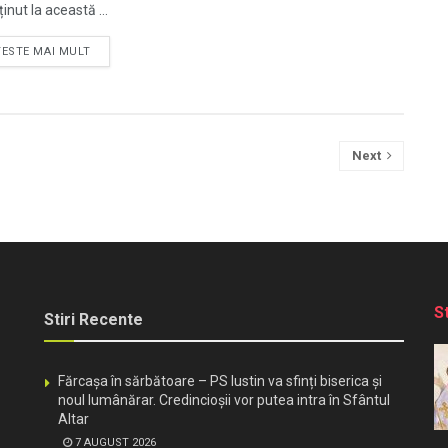
inut la această ...
TESTE MAI MULT
Next
S
Stiri Recente
Fărcașa în sărbătoare – PS Iustin va sfinți biserica și
noul lumânărar. Credincioșii vor putea intra în Sfântul
Altar
7 AUGUST 2026