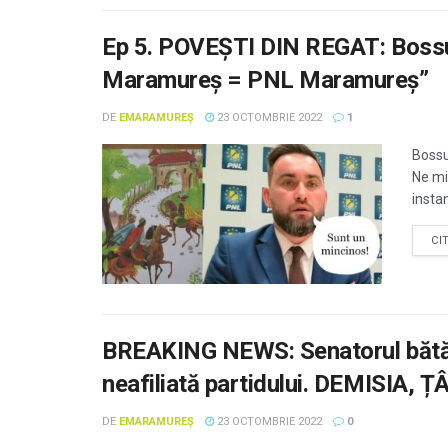
Ep 5. POVEȘTI DIN REGAT: Bossul
Maramureș = PNL Maramureș”
DE
EMARAMUREȘ
23 OCTOMBRIE 2022
1
Bossu
Ne mi
instan
CI
BREAKING NEWS: Senatorul bătăuș
neafiliată partidului. DEMISIA,
DE
EMARAMUREȘ
23 OCTOMBRIE 2022
0