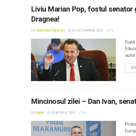
Liviu Marian Pop, fostul senator 
Dragnea!
DE
GRIGORE.CIASCAI
10 OCTOMBRIE 2021
1
După 
Educaț
autor 
CI
Mincinosul zilei – Dan Ivan, sen
DE
EMM
23 APRILIE 2021
1
Probab
Europ