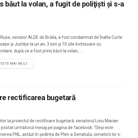
ăut la volan, a fugit de poliţişti şi s-a
 Ruse, senator ALDE de Brăila, a fost condamnat de Înalta Curte
aţie şi Justiţie la un an, 3 luni şi 10 zile închisoare cu
dare, după ce a fost prins băut la volan, ...
TESTE MAI MULT
re rectificarea bugetară
tor la proiectul de rectificare bugetară, senatorul Liviu Marian
 postat următorul mesaj pe pagina de facebook. "Deși este
nerea PNL, astăzi în ședința de Plen a Senatului, senatorii lor s-