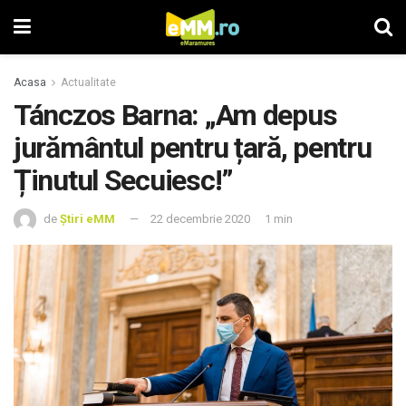
Acasa
Actualitate
Tánczos Barna: „Am depus
jurământul pentru țară, pentru
Ținutul Secuiesc!”
de
Știri eMM
22 decembrie 2020
1 min