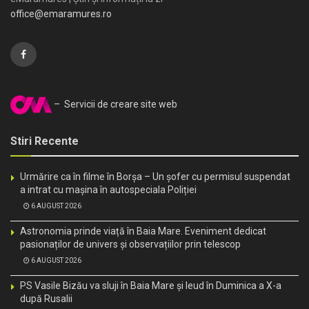
office@emaramures.ro
– Servicii de creare site web
Stiri Recente
Urmărire ca în filme în Borșa – Un șofer cu permisul suspendat
a intrat cu mașina în autospeciala Poliției
6 AUGUST 2026
Astronomia prinde viață în Baia Mare. Eveniment dedicat
pasionaților de univers și observațiilor prin telescop
6 AUGUST 2026
PS Vasile Bizău va sluji în Baia Mare și Ieud în Duminica a X-a
după Rusalii