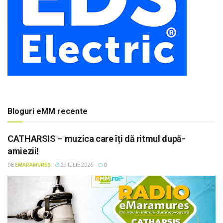
Bloguri eMM recente
CATHARSIS – muzica care îți dă ritmul după-
amiezii!
DE
EMARAMUREȘ
29 IULIE 2026
0