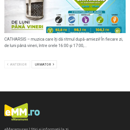
CATHARSIS – muzica care îți dă ritmul după-amiezii! În fiecare zi,
de luni până vineri, între orele 16:00 și 17:00,...
ANTERIOR
URMATOR
eMaramures | Știri și informații la zi