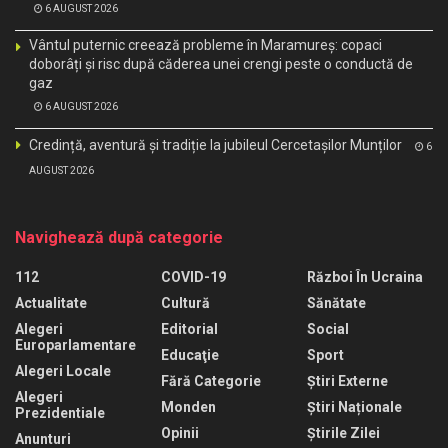
6 AUGUST 2026
Vântul puternic creează probleme în Maramureș: copaci
doborâți și risc după căderea unei crengi peste o conductă de
gaz
6 AUGUST 2026
Credință, aventură și tradiție la jubileul Cercetașilor Munților
6
AUGUST 2026
Navighează după categorie
112
COVID-19
Război În Ucraina
Actualitate
Cultură
Sănătate
Alegeri
Editorial
Social
Europarlamentare
Educaţie
Sport
Alegeri Locale
Fără Categorie
Știri Externe
Alegeri
Monden
Știri Naționale
Prezidentiale
Opinii
Știrile Zilei
Anunturi