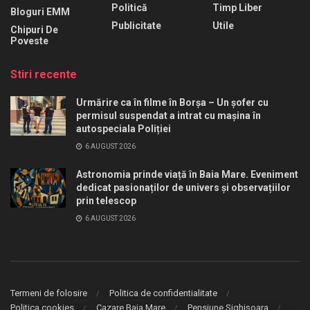
Politică
Timp Liber
Bloguri EMM
Publicitate
Utile
Chipuri De
Poveste
Stiri recente
Urmărire ca în filme în Borșa – Un șofer cu
permisul suspendat a intrat cu mașina în
autospeciala Poliției
6 AUGUST 2026
Astronomia prinde viață în Baia Mare. Eveniment
dedicat pasionaților de univers și observațiilor
prin telescop
6 AUGUST 2026
Termeni de folosire
Politica de confidentialitate
Politica cookies
Cazare Baia Mare
Pensiune Sighișoara