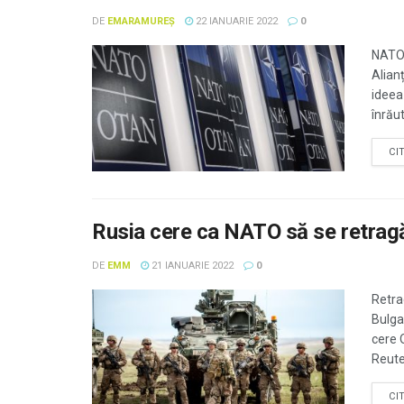
DE
EMARAMUREȘ
22 IANUARIE 2022
0
NATO 
Alian
ideea
înrăut
CI
Rusia cere ca NATO să se retragă
DE
EMM
21 IANUARIE 2022
0
Retra
Bulga
cere 
Reuter
CI