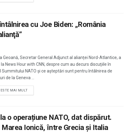
ntâlnirea cu Joe Biden: „România
lianţă”
a Geoană, Secretar General Adjunct al alianței Nord-Atlantice, a
t la News Hour with CNN, despre cum au decurs discuţiile în
l Summitului NATO şi ce așteptări sunt pentru întâlnirea de
ri de la Geneva ...
TESTE MAI MULT
 la o operațiune NATO, dat dispărut.
Marea Ionică, între Grecia şi Italia