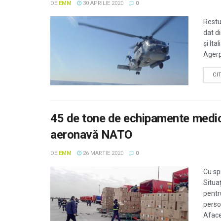
DE
EMM
30 APRILIE 2020
0
Restu
dat d
şi Ita
Agerpr
CI
45 de tone de echipamente medic
aeronavă NATO
DE
EMM
26 MARTIE 2020
0
Cu sp
Situaț
pentr
person
Afacer