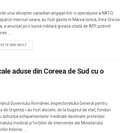
rile unui elicopter canadian angajat într-o operaţiune a NATO,
ispărut miercuri seara, au fost găsite în Marea Ionică, între Grecia
lia, a anunţat joi o sursă militară greacă citată de AFP, potrivit
es. ...
TESTE MAI MULT
ale aduse din Coreea de Sud cu o
rijinul Guvernului României, Inspectoratului General pentru
ii de Urgență i-au fost alocate, de la bugetul de stat, fonduri
u achiziția echipamentelor medicale destinate protecției
alului medical și forțelor de intervenție ale Ministerului
ilor Interne. ...