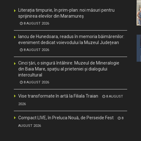
Literația timpurie, în prim-plan: noi măsuri pentru
sprijinirea elevilor din Maramureș
8 AUGUST 2026
Iancu de Hunedoara, readus în memoria băimărenilor:
eveniment dedicat voievodului la Muzeul Județean
8 AUGUST 2026
Cinci țări, o singură întâlnire: Muzeul de Mineralogie
din Baia Mare, spațiu al prieteniei și dialogului
intercultural
8 AUGUST 2026
Vise transformate în artă la Filiala Traian
8 AUGUST
2026
Compact LIVE, în Preluca Nouă, de Perseide Fest
8
AUGUST 2026