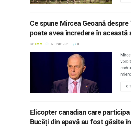
Ce spune Mircea Geoană despre î
poate avea încredere în această a
DE
EMM
16 IUNIE 2021
0
Mirce
vorbi
cadru
miercu
CI
Elicopter canadian care participa
Bucăți din epavă au fost găsite în 