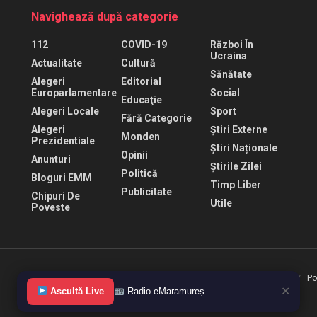
Navighează după categorie
112
COVID-19
Război În
Ucraina
Actualitate
Cultură
Sănătate
Alegeri
Editorial
Europarlamentare
Social
Educaţie
Alegeri Locale
Sport
Fără Categorie
Alegeri
Știri Externe
Monden
Prezidentiale
Știri Naționale
Opinii
Anunturi
Știrile Zilei
Politică
Bloguri EMM
Timp Liber
Publicitate
Chipuri De
Utile
Poveste
Termeni de folosire
Politica de confidentialitate
Po
✕
Ascultă Live
Radio eMaramureș