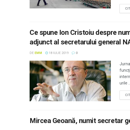
CI
Ce spune Ion Cristoiu despre num
adjunct al secretarului general 
DE
EMM
18 IULIE 2019
0
Jurna
funcţ
inter
urile ..
CI
Mircea Geoană, numit secretar g