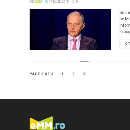
DE
EMM
17 IULIE 2019
0
Secre
pe Mi
infor
înlocu
CI
1
2
3
PAGE 3 OF 3