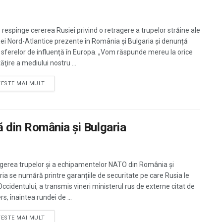
respinge cererea Rusiei privind o retragere a trupelor străine ale
ței Nord-Atlantice prezente în România și Bulgaria și denunță
 sferelor de influență în Europa. „Vom răspunde mereu la orice
ăţire a mediului nostru ...
TESTE MAI MULT
 din România și Bulgaria
gerea trupelor și a echipamentelor NATO din România și
ria se numără printre garanțiile de securitate pe care Rusia le
Occidentului, a transmis vineri ministerul rus de externe citat de
s, înaintea rundei de ...
TESTE MAI MULT