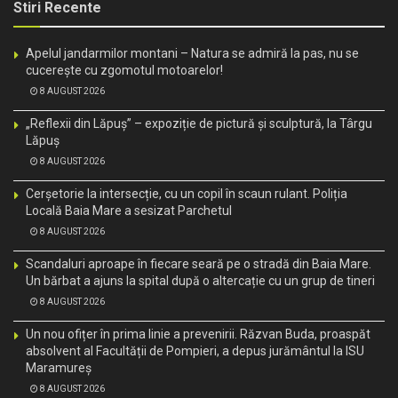
Stiri Recente
Apelul jandarmilor montani – Natura se admiră la pas, nu se
cucerește cu zgomotul motoarelor!
8 AUGUST 2026
„Reflexii din Lăpuș” – expoziție de pictură și sculptură, la Târgu
Lăpuș
8 AUGUST 2026
Cerșetorie la intersecție, cu un copil în scaun rulant. Poliția
Locală Baia Mare a sesizat Parchetul
8 AUGUST 2026
Scandaluri aproape în fiecare seară pe o stradă din Baia Mare.
Un bărbat a ajuns la spital după o altercație cu un grup de tineri
8 AUGUST 2026
Un nou ofițer în prima linie a prevenirii. Răzvan Buda, proaspăt
absolvent al Facultății de Pompieri, a depus jurământul la ISU
Maramureș
8 AUGUST 2026