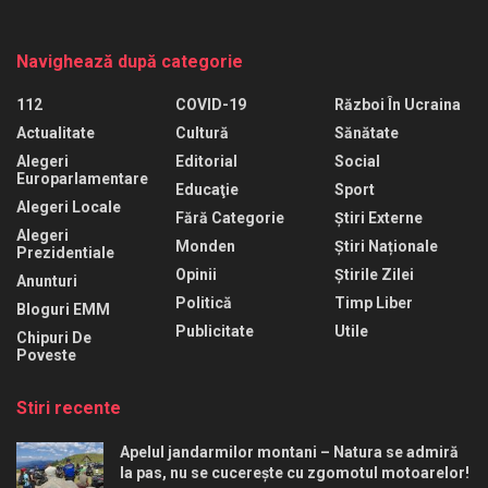
Navighează după categorie
112
COVID-19
Război În Ucraina
Actualitate
Cultură
Sănătate
Alegeri
Editorial
Social
Europarlamentare
Educaţie
Sport
Alegeri Locale
Fără Categorie
Știri Externe
Alegeri
Monden
Știri Naționale
Prezidentiale
Opinii
Știrile Zilei
Anunturi
Politică
Timp Liber
Bloguri EMM
Publicitate
Utile
Chipuri De
Poveste
Stiri recente
Apelul jandarmilor montani – Natura se admiră
la pas, nu se cucerește cu zgomotul motoarelor!