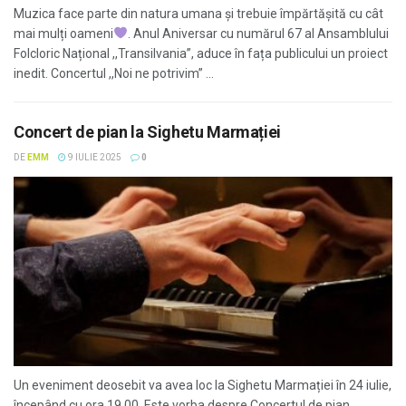
Muzica face parte din natura umana și trebuie împărtășită cu cât
mai mulți oameni
. Anul Aniversar cu numărul 67 al Ansamblului
Folcloric Național ,,Transilvania”, aduce în fața publicului un proiect
inedit. Concertul ,,Noi ne potrivim” ...
Concert de pian la Sighetu Marmației
DE
EMM
9 IULIE 2025
0
Un eveniment deosebit va avea loc la Sighetu Marmației în 24 iulie,
începând cu ora 19.00. Este vorba despre Concertul de pian