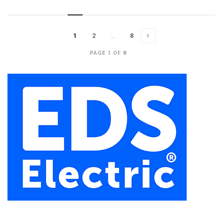
1
2
…
8
PAGE 1 OF 8