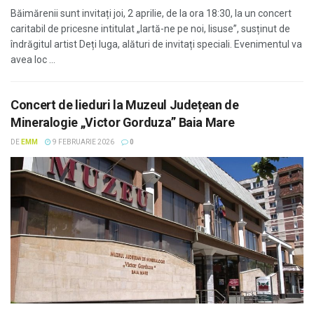
Băimărenii sunt invitați joi, 2 aprilie, de la ora 18:30, la un concert
caritabil de pricesne intitulat „Iartă-ne pe noi, Iisuse”, susținut de
îndrăgitul artist Deți Iuga, alături de invitați speciali. Evenimentul va
avea loc ...
Concert de lieduri la Muzeul Județean de
Mineralogie „Victor Gorduza” Baia Mare
DE
EMM
9 FEBRUARIE 2026
0