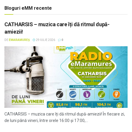
Bloguri eMM recente
CATHARSIS – muzica care îți dă ritmul după-
amiezii!
DE
EMARAMUREȘ
29 IULIE 2026
0
CATHARSIS – muzica care îți dă ritmul după-amiezii! În fiecare zi,
de luni până vineri, între orele 16:00 și 17:00,...