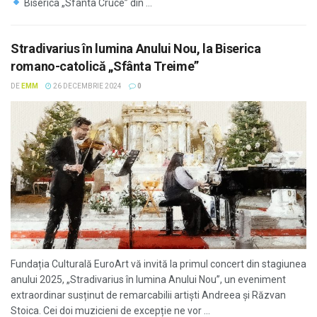
Biserica „Sfânta Cruce” din ...
Stradivarius în lumina Anului Nou, la Biserica
romano-catolică „Sfânta Treime”
DE
EMM
26 DECEMBRIE 2024
0
Fundația Culturală EuroArt vă invită la primul concert din stagiunea
anului 2025, „Stradivarius în lumina Anului Nou”, un eveniment
extraordinar susținut de remarcabilii artiști Andreea și Răzvan
Stoica. Cei doi muzicieni de excepție ne vor ...