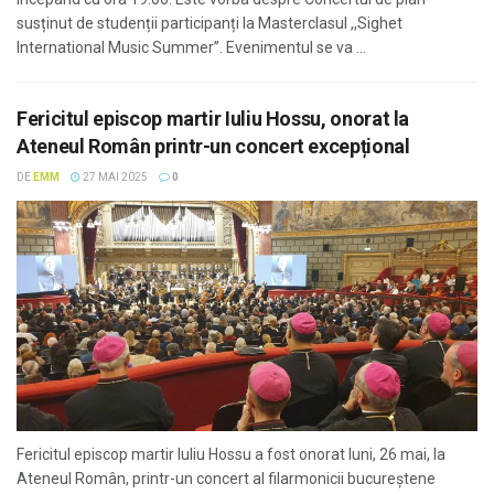
susținut de studenții participanți la Masterclasul ,,Sighet
International Music Summer”. Evenimentul se va ...
Fericitul episcop martir Iuliu Hossu, onorat la
Ateneul Român printr-un concert excepțional
DE
EMM
27 MAI 2025
0
Fericitul episcop martir Iuliu Hossu a fost onorat luni, 26 mai, la
Ateneul Român, printr-un concert al filarmonicii bucureștene