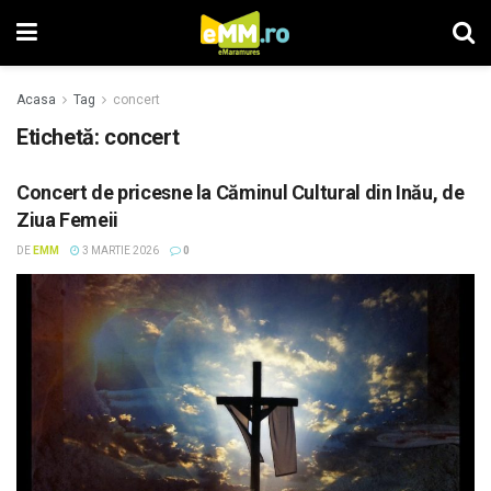
Acasa
Tag
concert
Etichetă: concert
Concert de pricesne la Căminul Cultural din Inău, de
Ziua Femeii
DE
EMM
3 MARTIE 2026
0