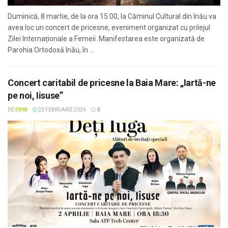
Duminică, 8 martie, de la ora 15:00, la Căminul Cultural din Inău va
avea loc un concert de pricesne, eveniment organizat cu prilejul
Zilei Internaționale a Femeii. Manifestarea este organizată de
Parohia Ortodoxă Inău, în ...
Concert caritabil de pricesne la Baia Mare: „Iartă-ne
pe noi, Iisuse”
DE
EMM
23 FEBRUARIE 2026
0