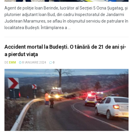
Agent de poliţie Ioan Berinde, lucrător al Secției 5 Ocna Șugatag, și
plutonier adjutant Ioan Bud, din cadru Inspectoratul de Jandarmi
Judetean Maramures, se aflau în obișnuitul serviciu de patrulare în
localitatea Budești. Întâmplarea a ...
Accident mortal la Budeşti. O tânără de 21 de ani şi-
a pierdut viaţa
DE
EMM
8 IANUARIE 2024
0