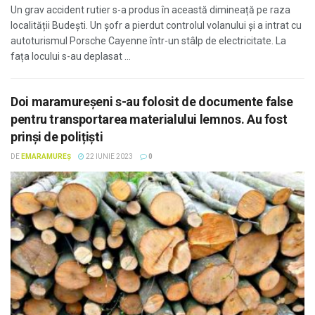
Un grav accident rutier s-a produs în această dimineață pe raza
localității Budești. Un şofr a pierdut controlul volanului şi a intrat cu
autoturismul Porsche Cayenne într-un stâlp de electricitate. La
fața locului s-au deplasat ...
Doi maramureșeni s-au folosit de documente false
pentru transportarea materialului lemnos. Au fost
prinși de polițiști
DE
EMARAMUREȘ
22 IUNIE 2023
0