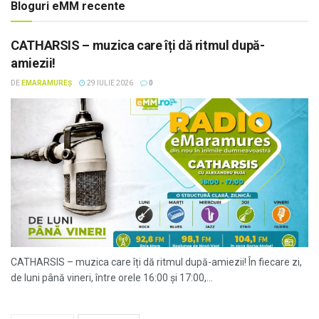
Bloguri eMM recente
CATHARSIS – muzica care îți dă ritmul după-
amiezii!
DE
EMARAMUREȘ
29 IULIE 2026
0
CATHARSIS – muzica care îți dă ritmul după-amiezii! În fiecare zi,
de luni până vineri, între orele 16:00 și 17:00,...