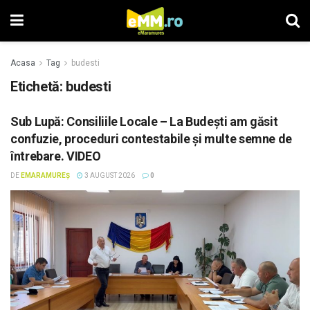
Acasa
Tag
budesti
Etichetă: budesti
Sub Lupă: Consiliile Locale – La Budești am găsit
confuzie, proceduri contestabile și multe semne de
întrebare. VIDEO
DE
EMARAMUREȘ
3 AUGUST 2026
0