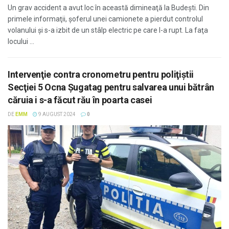
Un grav accident a avut loc în această dimineaţă la Budeşti. Din
primele informaţii, şoferul unei camionete a pierdut controlul
volanului şi s-a izbit de un stâlp electric pe care l-a rupt. La faţa
locului ...
Intervenţie contra cronometru pentru poliţiştii
Secţiei 5 Ocna Şugatag pentru salvarea unui bătrân
căruia i s-a făcut rău în poarta casei
DE
EMM
9 AUGUST 2024
0