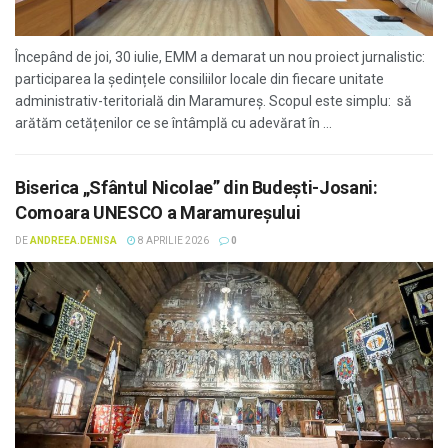
Începând de joi, 30 iulie, EMM a demarat un nou proiect jurnalistic:
participarea la ședințele consiliilor locale din fiecare unitate
administrativ-teritorială din Maramureș. Scopul este simplu: să
arătăm cetățenilor ce se întâmplă cu adevărat în ...
Biserica „Sfântul Nicolae” din Budești-Josani:
Comoara UNESCO a Maramureșului
DE
ANDREEA.DENISA
8 APRILIE 2026
0