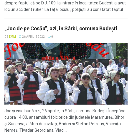
despre faptul că pe D.J. 109, la intrare în localitatea Budești a avut
loc un accident rutier. La fața locului, polițiștii au constatat faptul ...
„Joc de pe Cosău”, azi, în Sârbi, comuna Budeşti
DE
EMM
26 APRILIE 2022
0
Joc şi voie bună azi, 26 aprilie, la Sârbi, comuna Budești. Începând
cu ora 14.00, ansambluri folclorice din județele Maramureș, Bihor
și Suceava, alături de invitați, Andrei și Ștefan Petreuș, Voichița
Nemeș, Tivadar Georgiana, Vlad ...