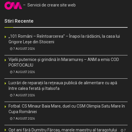
– Servicii de creare site web
Stiri Recente
„101 Români – Reîntoarcerea” – Înapoi la rădăcini, la casa lui
Grigore Leșe din Stoiceni
7 AUGUST 2026
Vijelii puternice și grindină în Maramureș – ANM a emis COD
PORTOCALIU
7 AUGUST 2026
Lucrări de reparații la rețeaua publică de alimentare cu apă
între calea ferată și Italsofa
7 AUGUST 2026
Fotbal. CS Minaur Baia Mare, duel cu CSM Olimpia Satu Mare în
Cupa României
7 AUGUST 2026
Opt ani fără Dumitru Fărcaș, marele maestru al taragotului
7