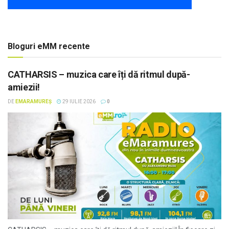
Bloguri eMM recente
CATHARSIS – muzica care îți dă ritmul după-
amiezii!
DE
EMARAMUREȘ
29 IULIE 2026
0