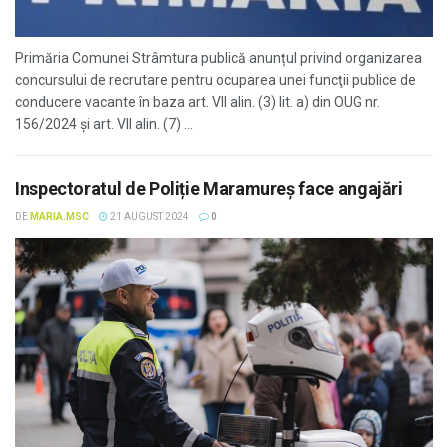
Primăria Comunei Strâmtura publică anunțul privind organizarea
concursului de recrutare pentru ocuparea unei funcţii publice de
conducere vacante în baza art. VII alin. (3) lit. a) din OUG nr.
156/2024 și art. VII alin. (7) ...
Inspectoratul de Poliție Maramureș face angajări
DE
MARIA.MSC
21 AUGUST 2024
0