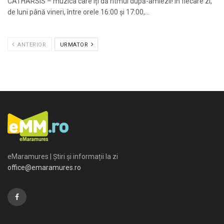
CATHARSIS – muzica care îți dă ritmul după-amiezii! În fiecare zi,
de luni până vineri, între orele 16:00 și 17:00,...
ANTERIOR
URMATOR
eMaramures | Știri și informații la zi
office@emaramures.ro