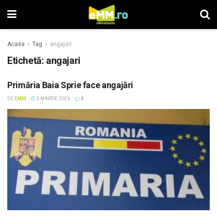
Acasa
Tag
angajari
Etichetă: angajari
Primăria Baia Sprie face angajări
DE
EMM
3 MARTIE 2026
0