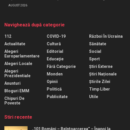
AUGUST 2026
Navighează după categorie
112
COVID-19
Război În Ucraina
Actualitate
Cultură
Sănătate
Alegeri
Editorial
Social
Europarlamentare
Educaţie
Sport
Alegeri Locale
Fără Categorie
Știri Externe
Alegeri
Monden
Știri Naționale
Prezidentiale
Opinii
Știrile Zilei
Anunturi
Politică
Timp Liber
Bloguri EMM
Publicitate
Utile
Chipuri De
Poveste
Stiri recente
„101 Români – Reîntoarcerea” – Înapoi la