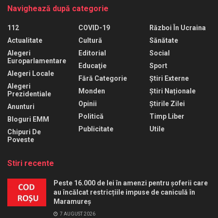
Navighează după categorie
112
COVID-19
Război În Ucraina
Actualitate
Cultură
Sănătate
Alegeri
Editorial
Social
Europarlamentare
Educaţie
Sport
Alegeri Locale
Fără Categorie
Știri Externe
Alegeri
Monden
Știri Naționale
Prezidentiale
Opinii
Știrile Zilei
Anunturi
Politică
Timp Liber
Bloguri EMM
Publicitate
Utile
Chipuri De
Poveste
Stiri recente
Peste 16.000 de lei în amenzi pentru șoferii care
au încălcat restricțiile impuse de caniculă în
Maramureș
7 AUGUST 2026