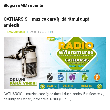
Bloguri eMM recente
CATHARSIS – muzica care îți dă ritmul după-
amiezii!
DE
EMARAMUREȘ
29 IULIE 2026
0
CATHARSIS – muzica care îți dă ritmul după-amiezii! În fiecare zi,
de luni până vineri, între orele 16:00 și 17:00,...