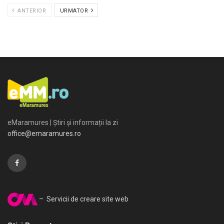
ANTERIOR
URMATOR
eMaramures | Știri și informații la zi
office@emaramures.ro
– Servicii de creare site web