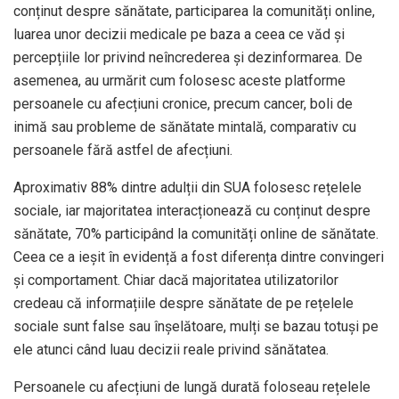
conținut despre sănătate, participarea la comunități online,
luarea unor decizii medicale pe baza a ceea ce văd și
percepțiile lor privind neîncrederea și dezinformarea. De
asemenea, au urmărit cum folosesc aceste platforme
persoanele cu afecțiuni cronice, precum cancer, boli de
inimă sau probleme de sănătate mintală, comparativ cu
persoanele fără astfel de afecțiuni.
Aproximativ 88% dintre adulții din SUA folosesc rețelele
sociale, iar majoritatea interacționează cu conținut despre
sănătate, 70% participând la comunități online de sănătate.
Ceea ce a ieșit în evidență a fost diferența dintre convingeri
și comportament. Chiar dacă majoritatea utilizatorilor
credeau că informațiile despre sănătate de pe rețelele
sociale sunt false sau înșelătoare, mulți se bazau totuși pe
ele atunci când luau decizii reale privind sănătatea.
Persoanele cu afecțiuni de lungă durată foloseau rețelele