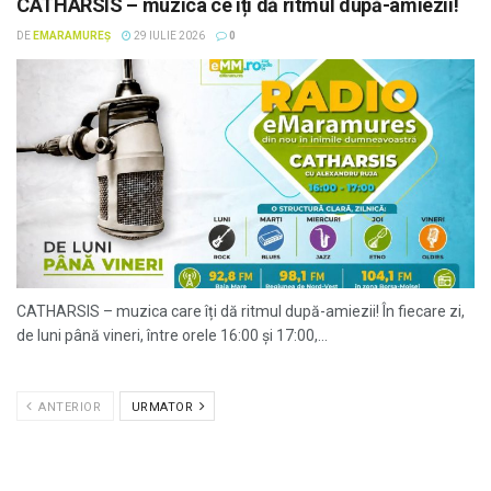
CATHARSIS – muzica ce îți dă ritmul după-amiezii!
DE
EMARAMUREȘ
29 IULIE 2026
0
CATHARSIS – muzica care îți dă ritmul după-amiezii! În fiecare zi,
de luni până vineri, între orele 16:00 și 17:00,...
ANTERIOR
URMATOR