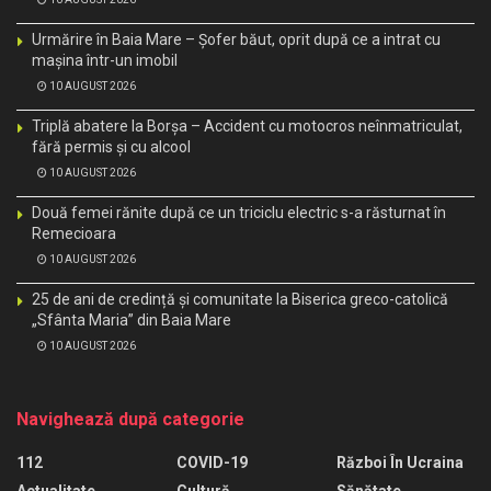
Urmărire în Baia Mare – Șofer băut, oprit după ce a intrat cu
mașina într-un imobil
10 AUGUST 2026
Triplă abatere la Borșa – Accident cu motocros neînmatriculat,
fără permis și cu alcool
10 AUGUST 2026
Două femei rănite după ce un triciclu electric s-a răsturnat în
Remecioara
10 AUGUST 2026
25 de ani de credință și comunitate la Biserica greco-catolică
„Sfânta Maria” din Baia Mare
10 AUGUST 2026
Navighează după categorie
112
COVID-19
Război În Ucraina
Actualitate
Cultură
Sănătate