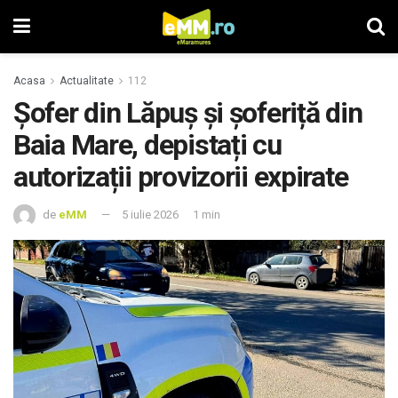
Acasa
Actualitate
112
Șofer din Lăpuș și șoferiță din
Baia Mare, depistați cu
autorizații provizorii expirate
de
eMM
5 iulie 2026
1 min