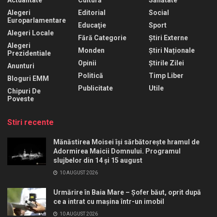
Alegeri
Editorial
Social
Europarlamentare
Educaţie
Sport
Alegeri Locale
Fără Categorie
Știri Externe
Alegeri
Monden
Știri Naționale
Prezidentiale
Opinii
Știrile Zilei
Anunturi
Politică
Timp Liber
Bloguri EMM
Publicitate
Utile
Chipuri De
Poveste
Stiri recente
Mănăstirea Moisei își sărbătorește hramul de
Adormirea Maicii Domnului. Programul
slujbelor din 14 și 15 august
10 AUGUST 2026
Urmărire în Baia Mare – Șofer băut, oprit după
ce a intrat cu mașina într-un imobil
10 AUGUST 2026