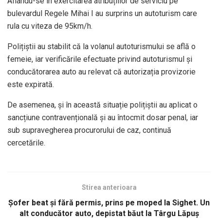
Aflându-se în exercitarea atribuțiilor de serviciu pe
bulevardul Regele Mihai I au surprins un autoturism care
rula cu viteza de 95km/h.
Polițiștii au stabilit că la volanul autoturismului se află o
femeie, iar verificările efectuate privind autoturismul și
conducătorarea auto au relevat că autorizația provizorie
este expirată.
De asemenea, și în această situație polițiștii au aplicat o
sancțiune contravențională și au întocmit dosar penal, iar
sub supravegherea procurorului de caz, continuă
cercetările.
Stirea anterioara
Șofer beat și fără permis, prins pe moped la Sighet. Un
alt conducător auto, depistat băut la Târgu Lăpuș