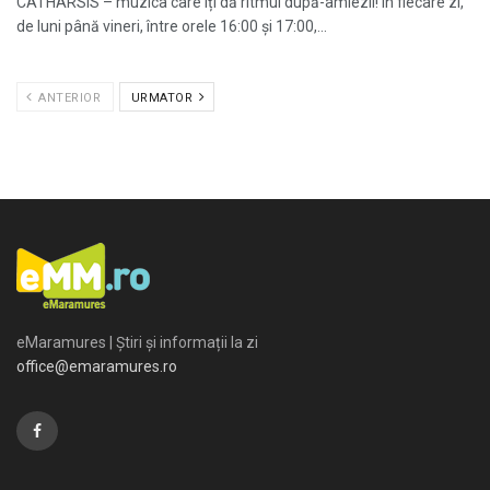
CATHARSIS – muzica care îți dă ritmul după-amiezii! În fiecare zi,
de luni până vineri, între orele 16:00 și 17:00,...
ANTERIOR
URMATOR
eMaramures | Știri și informații la zi
office@emaramures.ro