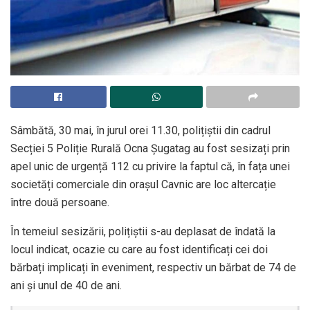
Sâmbătă, 30 mai, în jurul orei 11.30, polițiștii din cadrul
Secției 5 Poliție Rurală Ocna Șugatag au fost sesizați prin
apel unic de urgență 112 cu privire la faptul că, în fața unei
societăți comerciale din orașul Cavnic are loc altercație
între două persoane.
În temeiul sesizării, polițiștii s-au deplasat de îndată la
locul indicat, ocazie cu care au fost identificați cei doi
bărbați implicați în eveniment, respectiv un bărbat de 74 de
ani și unul de 40 de ani.