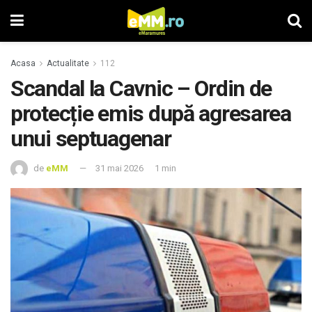
Acasa
Actualitate
112
Scandal la Cavnic – Ordin de
protecție emis după agresarea
unui septuagenar
de
eMM
31 mai 2026
1 min