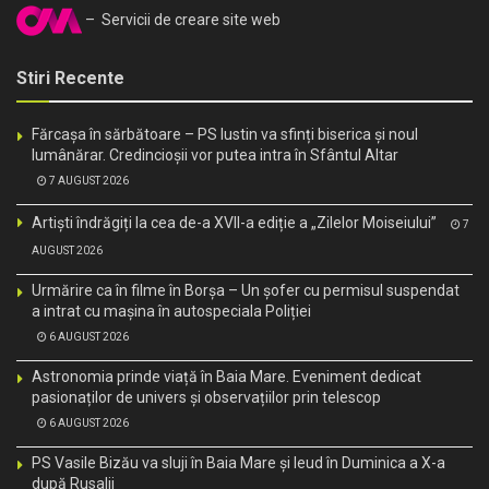
– Servicii de creare site web
Stiri Recente
Fărcașa în sărbătoare – PS Iustin va sfinți biserica și noul
lumânărar. Credincioșii vor putea intra în Sfântul Altar
7 AUGUST 2026
Artiști îndrăgiți la cea de-a XVII-a ediție a „Zilelor Moiseiului”
7
AUGUST 2026
Urmărire ca în filme în Borșa – Un șofer cu permisul suspendat
a intrat cu mașina în autospeciala Poliției
6 AUGUST 2026
Astronomia prinde viață în Baia Mare. Eveniment dedicat
pasionaților de univers și observațiilor prin telescop
6 AUGUST 2026
PS Vasile Bizău va sluji în Baia Mare și Ieud în Duminica a X-a
după Rusalii