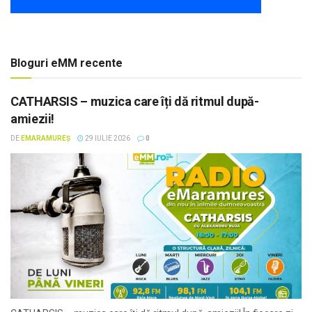
Bloguri eMM recente
CATHARSIS – muzica care îți dă ritmul după-
amiezii!
DE
EMARAMUREȘ
29 IULIE 2026
0